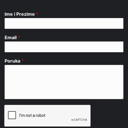
Ime i Prezime
*
Email
*
Poruka
*