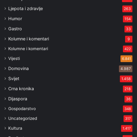
Ljepota i zdravlje
263
Humor
154
Gastro
33
Kolumne i komentari
9
Kolumne i komentari
422
Vijesti
6.841
Domovina
4.987
Svijet
1.458
Crna kronika
218
Dijaspora
36
Gospodarstvo
348
Uncategorized
317
Kultura
1.417