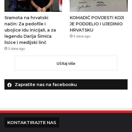
Sramota na hrvatski
KOMADIĆ POVIJESTI KOJI
način: Za pedofile i
JE PODIJELIO I UJEDINIO
ubojice idu inicijali, a za
HRVATSKU
legendu Darija Šimića
4 dana ago
lisice i medijski linč
3 dana ago
Učitaj više
Zapratite nas na facebooku
KONTAKTIRAJTE NAS