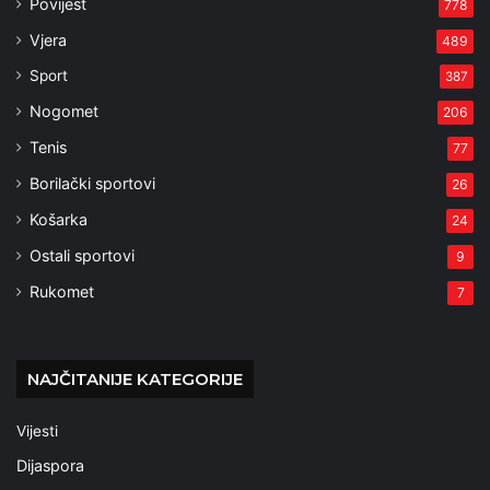
Povijest
778
Vjera
489
Sport
387
Nogomet
206
Tenis
77
Borilački sportovi
26
Košarka
24
Ostali sportovi
9
Rukomet
7
NAJČITANIJE KATEGORIJE
Vijesti
Dijaspora