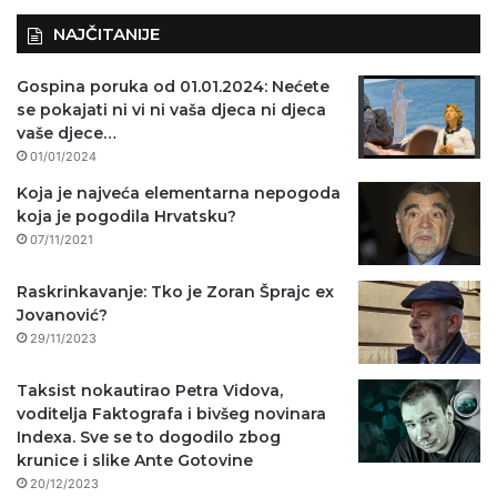
NAJČITANIJE
Gospina poruka od 01.01.2024: Nećete
se pokajati ni vi ni vaša djeca ni djeca
vaše djece…
01/01/2024
Koja je najveća elementarna nepogoda
koja je pogodila Hrvatsku?
07/11/2021
Raskrinkavanje: Tko je Zoran Šprajc ex
Jovanović?
29/11/2023
Taksist nokautirao Petra Vidova,
voditelja Faktografa i bivšeg novinara
Indexa. Sve se to dogodilo zbog
krunice i slike Ante Gotovine
20/12/2023