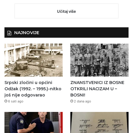
Učitaj više
NAJNOVIJE
Srpski zločini u općini
ZNANSTVENICI IZ BOSNE
Odžak (1992. – 1995.)-nitko
OTKRILI NACIZAM U –
još nije odgovarao
BOSNI!
6 sati ago
2 dana ago