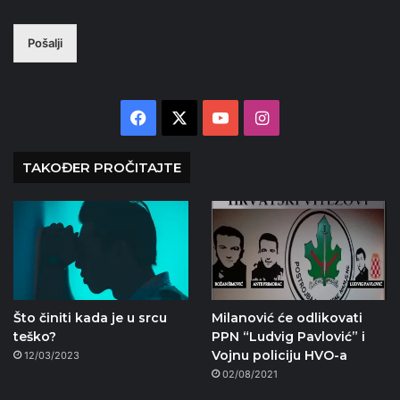
Pošalji
Facebook
X
YouTube
Instagram
TAKOĐER PROČITAJTE
Što činiti kada je u srcu
Milanović će odlikovati
teško?
PPN “Ludvig Pavlović” i
Vojnu policiju HVO-a
12/03/2023
02/08/2021