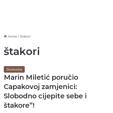
Home
/
štakori
štakori
Domovina
Marin Miletić poručio
Capakovoj zamjenici:
Slobodno cijepite sebe i
štakore”!