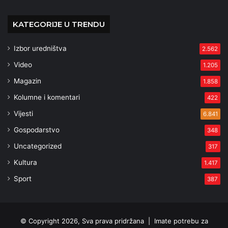
KATEGORIJE U TRENDU
Izbor uredništva
2.562
Video
1.205
Magazin
1.858
Kolumne i komentari
422
Vijesti
6.841
Gospodarstvo
348
Uncategorized
317
Kultura
1.417
Sport
387
© Copyright 2026, Sva prava pridržana |
Imate potrebu za