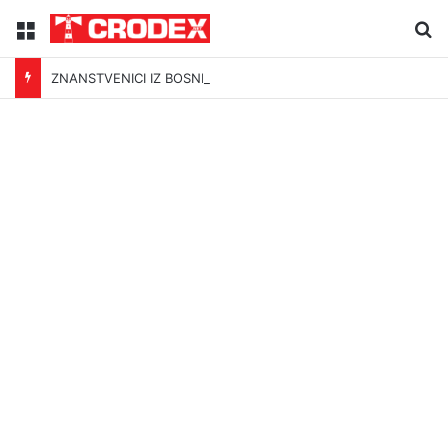
Menu
Tr
ZNANSTVENICI IZ BOSNE OTKRILI NACIZAM U – BOSNI!