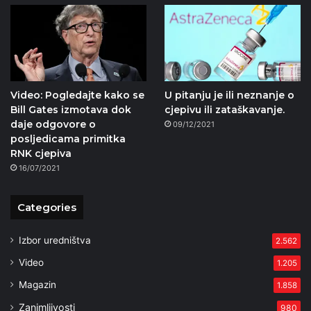
Video: Pogledajte kako se
U pitanju je ili neznanje o
Bill Gates izmotava dok
cjepivu ili zataškavanje.
daje odgovore o
09/12/2021
posljedicama primitka
RNK cjepiva
16/07/2021
Categories
Izbor uredništva
2.562
Video
1.205
Magazin
1.858
Zanimljivosti
980