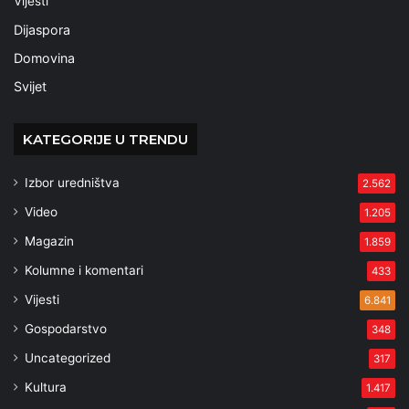
Vijesti
Dijaspora
Domovina
Svijet
KATEGORIJE U TRENDU
Izbor uredništva
2.562
Video
1.205
Magazin
1.859
Kolumne i komentari
433
Vijesti
6.841
Gospodarstvo
348
Uncategorized
317
Kultura
1.417