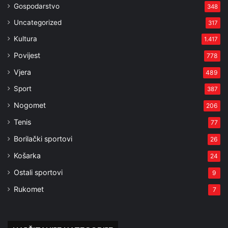
Gospodarstvo
348
Uncategorized
317
Kultura
1.417
Povijest
778
Vjera
489
Sport
387
Nogomet
206
Tenis
77
Borilački sportovi
26
Košarka
24
Ostali sportovi
9
Rukomet
7