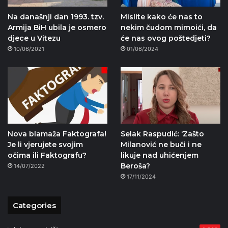
Na današnji dan 1993. tzv.
Mislite kako će nas to
Armija BiH ubila je osmero
nekim čudom mimoići, da
djece u Vitezu
će nas ovog poštedjeti?
10/06/2021
01/06/2024
Nova blamaža Faktografa!
Selak Raspudić: ‘Zašto
Je li vjerujete svojim
Milanović ne buči i ne
očima ili Faktografu?
likuje nad uhićenjem
Beroša?
14/07/2022
17/11/2024
Categories