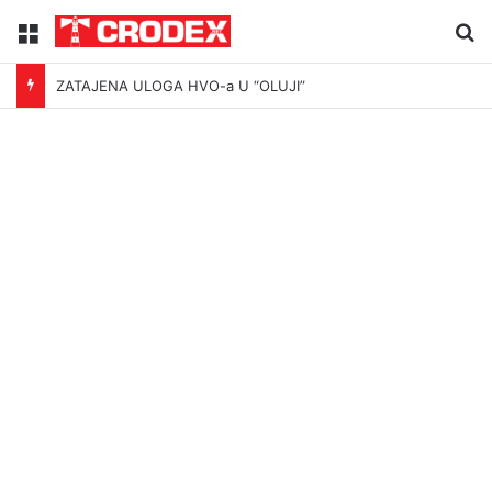
Menu
Tr
ZATAJENA ULOGA HVO-a U “OLUJI”