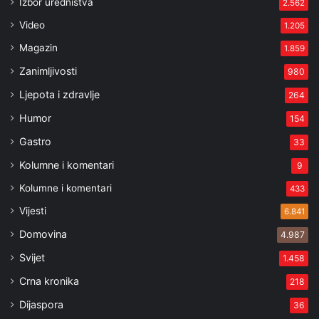
Izbor uredništva
2.562
Video
1.205
Magazin
1.859
Zanimljivosti
980
Ljepota i zdravlje
264
Humor
154
Gastro
33
Kolumne i komentari
9
Kolumne i komentari
433
Vijesti
6.841
Domovina
4.987
Svijet
1.458
Crna kronika
218
Dijaspora
36