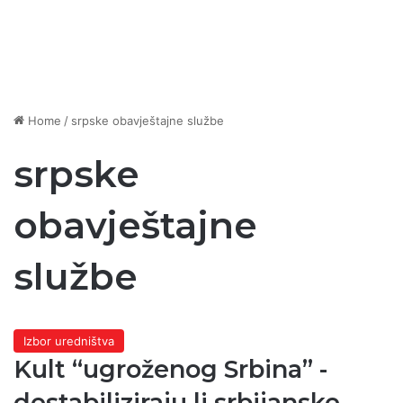
Home
/
srpske obavještajne službe
srpske
obavještajne
službe
Izbor uredništva
Kult “ugroženog Srbina” -
destabiliziraju li srbijanske