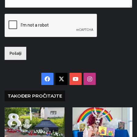
Pošalji
Facebook
X
YouTube
Instagram
TAKOĐER PROČITAJTE