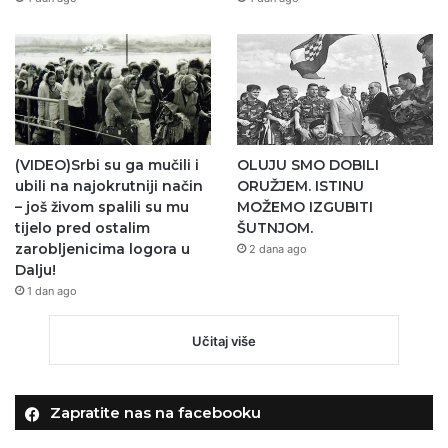
(VIDEO)Srbi su ga mučili i
OLUJU SMO DOBILI
ubili na najokrutniji način
ORUŽJEM. ISTINU
– još živom spalili su mu
MOŽEMO IZGUBITI
tijelo pred ostalim
ŠUTNJOM.
zarobljenicima logora u
2 dana ago
Dalju!
1 dan ago
Učitaj više
Zapratite nas na facebooku