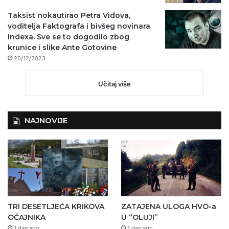
Taksist nokautirao Petra Vidova,
voditelja Faktografa i bivšeg novinara
Indexa. Sve se to dogodilo zbog
krunice i slike Ante Gotovine
20/12/2023
Učitaj više
NAJNOVIJE
TRI DESETLJEĆA KRIKOVA
ZATAJENA ULOGA HVO-a
OČAJNIKA
U “OLUJI”
1 dan ago
1 dan ago