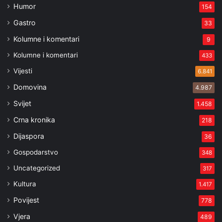
Humor
154
Gastro
33
Kolumne i komentari
9
Kolumne i komentari
433
Vijesti
6.841
Domovina
4.987
Svijet
1.458
Crna kronika
218
Dijaspora
36
Gospodarstvo
348
Uncategorized
317
Kultura
1.417
Povijest
778
Vjera
489