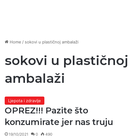
Home
/
sokovi u plastičnoj ambalaži
sokovi u plastičnoj
ambalaži
Ljepota i zdravlje
OPREZ!!! Pazite što
konzumirate jer nas truju
19/10/2021
0
490