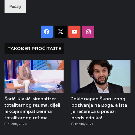
Pošalji
Facebook
X
YouTube
Instagram
TAKOĐER PROČITAJTE
Šarić: Klasić, simpatizer
Jokić napao Škoru zbog
totalitarnog režima, dijeli
pozivanja na Boga, a ista
lekcije simpatizerima
je rečenica u prisezi
totalitarnog režima
predsjednika!
15/08/2024
01/06/2021