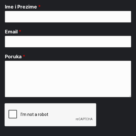
Ime i Prezime
*
Email
*
Poruka
*