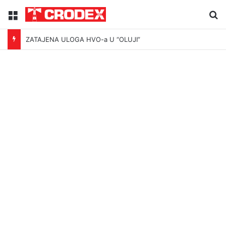
Menu
Tr
ZATAJENA ULOGA HVO-a U “OLUJI”