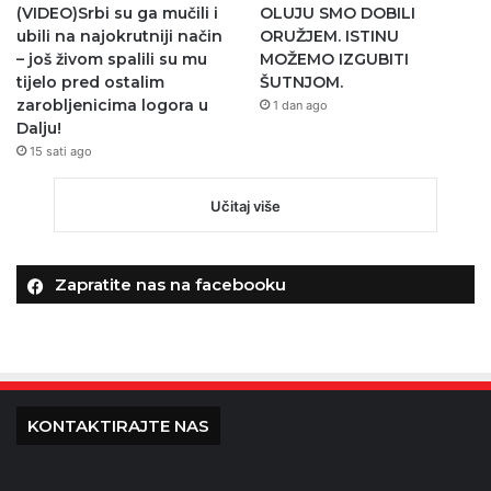
(VIDEO)Srbi su ga mučili i
OLUJU SMO DOBILI
ubili na najokrutniji način
ORUŽJEM. ISTINU
– još živom spalili su mu
MOŽEMO IZGUBITI
tijelo pred ostalim
ŠUTNJOM.
zarobljenicima logora u
1 dan ago
Dalju!
15 sati ago
Učitaj više
Zapratite nas na facebooku
KONTAKTIRAJTE NAS