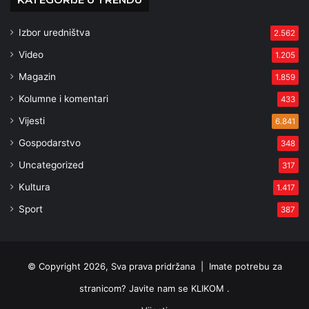
Izbor uredništva
2.562
Video
1.205
Magazin
1.859
Kolumne i komentari
433
Vijesti
6.841
Gospodarstvo
348
Uncategorized
317
Kultura
1.417
Sport
387
© Copyright 2026, Sva prava pridržana |
Imate potrebu za
stranicom? Javite nam se KLIKOM .