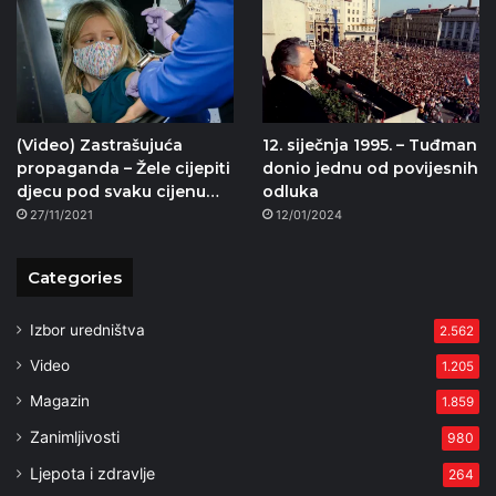
(Video) Zastrašujuća
12. siječnja 1995. – Tuđman
propaganda – Žele cijepiti
donio jednu od povijesnih
djecu pod svaku cijenu…
odluka
27/11/2021
12/01/2024
Categories
Izbor uredništva
2.562
Video
1.205
Magazin
1.859
Zanimljivosti
980
Ljepota i zdravlje
264