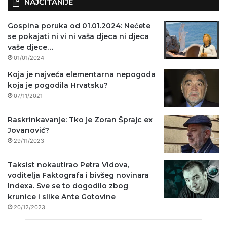
NAJČITANIJE
Gospina poruka od 01.01.2024: Nećete
se pokajati ni vi ni vaša djeca ni djeca
vaše djece…
01/01/2024
Koja je najveća elementarna nepogoda
koja je pogodila Hrvatsku?
07/11/2021
Raskrinkavanje: Tko je Zoran Šprajc ex
Jovanović?
29/11/2023
Taksist nokautirao Petra Vidova,
voditelja Faktografa i bivšeg novinara
Indexa. Sve se to dogodilo zbog
krunice i slike Ante Gotovine
20/12/2023