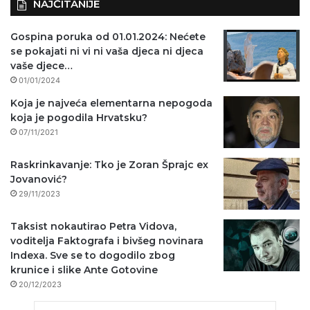
NAJČITANIJE
Gospina poruka od 01.01.2024: Nećete
se pokajati ni vi ni vaša djeca ni djeca
vaše djece…
01/01/2024
Koja je najveća elementarna nepogoda
koja je pogodila Hrvatsku?
07/11/2021
Raskrinkavanje: Tko je Zoran Šprajc ex
Jovanović?
29/11/2023
Taksist nokautirao Petra Vidova,
voditelja Faktografa i bivšeg novinara
Indexa. Sve se to dogodilo zbog
krunice i slike Ante Gotovine
20/12/2023