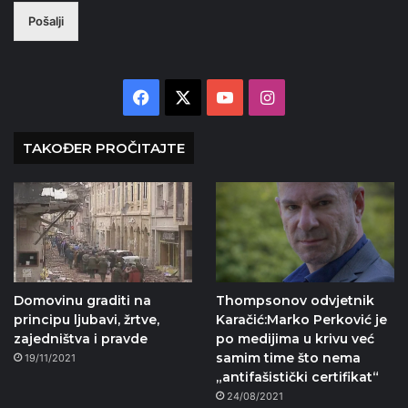
Pošalji
Facebook
X
YouTube
Instagram
TAKOĐER PROČITAJTE
Domovinu graditi na
Thompsonov odvjetnik
principu ljubavi, žrtve,
Karačić:Marko Perković je
zajedništva i pravde
po medijima u krivu već
samim time što nema
19/11/2021
„antifašistički certifikat“
24/08/2021