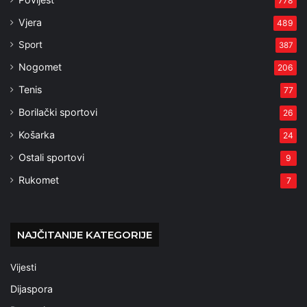
778
Vjera
489
Sport
387
Nogomet
206
Tenis
77
Borilački sportovi
26
Košarka
24
Ostali sportovi
9
Rukomet
7
NAJČITANIJE KATEGORIJE
Vijesti
Dijaspora