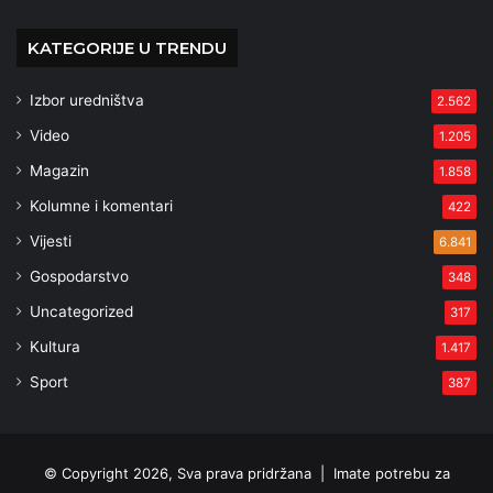
KATEGORIJE U TRENDU
Izbor uredništva
2.562
Video
1.205
Magazin
1.858
Kolumne i komentari
422
Vijesti
6.841
Gospodarstvo
348
Uncategorized
317
Kultura
1.417
Sport
387
© Copyright 2026, Sva prava pridržana |
Imate potrebu za