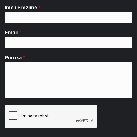
Ime i Prezime
*
Email
*
Poruka
*