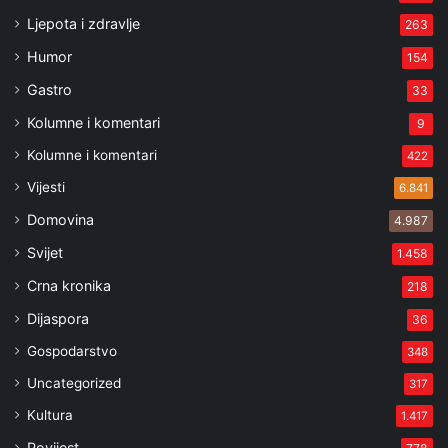
Ljepota i zdravlje
263
Humor
154
Gastro
33
Kolumne i komentari
9
Kolumne i komentari
422
Vijesti
6.841
Domovina
4.987
Svijet
1.458
Crna kronika
218
Dijaspora
36
Gospodarstvo
348
Uncategorized
317
Kultura
1.417
Povijest