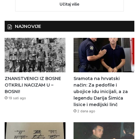
Učitaj više
NAJNOVIJE
ZNANSTVENICI IZ BOSNE
Sramota na hrvatski
OTKRILI NACIZAM U –
način: Za pedofile i
BOSNI!
ubojice idu inicijali, a za
legendu Darija Šimića
19 sati ago
lisice i medijski linč
2 dana ago