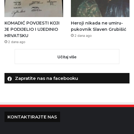
KOMADIĆ POVIJESTI KOJI
Heroji nikada ne umiru-
JE PODIJELIO I UJEDINIO
pukovnik Slaven Grubišić
HRVATSKU
2 dana ago
2 dana ago
Učitaj više
Zapratite nas na facebooku
KONTAKTIRAJTE NAS