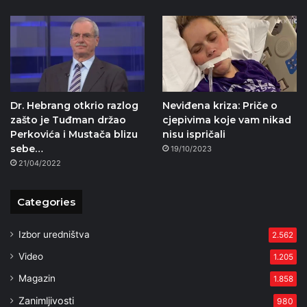
Dr. Hebrang otkrio razlog
Neviđena kriza: Priče o
zašto je Tuđman držao
cjepivima koje vam nikad
Perkovića i Mustača blizu
nisu ispričali
sebe…
19/10/2023
21/04/2022
Categories
Izbor uredništva
2.562
Video
1.205
Magazin
1.858
Zanimljivosti
980