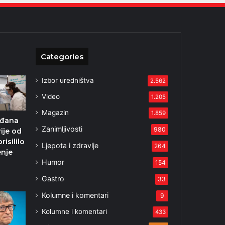
Categories
Izbor uredništva
2.562
Video
1.205
Magazin
1.859
ađana
Zanimljivosti
980
rije od
risililo
Ljepota i zdravlje
264
enje
Humor
154
Gastro
33
Kolumne i komentari
9
Kolumne i komentari
433