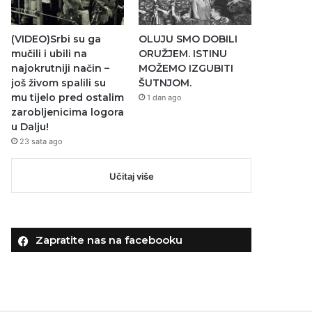
(VIDEO)Srbi su ga
OLUJU SMO DOBILI
mučili i ubili na
ORUŽJEM. ISTINU
najokrutniji način –
MOŽEMO IZGUBITI
još živom spalili su
ŠUTNJOM.
mu tijelo pred ostalim
1 dan ago
zarobljenicima logora
u Dalju!
23 sata ago
Učitaj više
Zapratite nas na facebooku