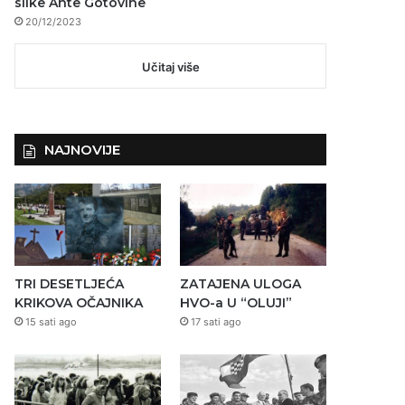
slike Ante Gotovine
20/12/2023
Učitaj više
NAJNOVIJE
TRI DESETLJEĆA
ZATAJENA ULOGA
KRIKOVA OČAJNIKA
HVO-a U “OLUJI”
15 sati ago
17 sati ago