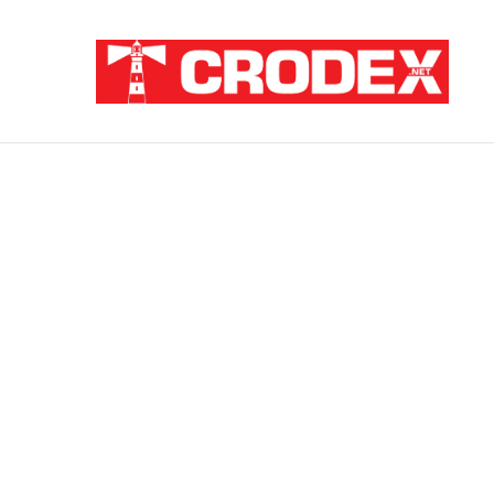
Breaking News
ZATAJENA ULOGA HVO-a U “OLUJI”