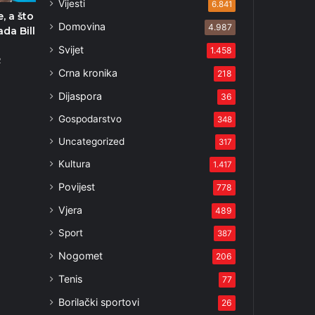
Vijesti
6.841
, a što
Domovina
4.987
da Bill
Svijet
1.458
2
Crna kronika
218
Dijaspora
36
Gospodarstvo
348
Uncategorized
317
Kultura
1.417
Povijest
778
Vjera
489
Sport
387
Nogomet
206
Tenis
77
Borilački sportovi
26