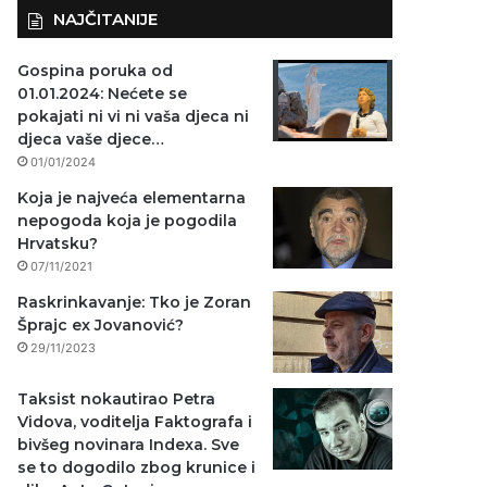
NAJČITANIJE
Gospina poruka od
01.01.2024: Nećete se
pokajati ni vi ni vaša djeca ni
djeca vaše djece…
01/01/2024
Koja je najveća elementarna
nepogoda koja je pogodila
Hrvatsku?
07/11/2021
Raskrinkavanje: Tko je Zoran
Šprajc ex Jovanović?
29/11/2023
Taksist nokautirao Petra
Vidova, voditelja Faktografa i
bivšeg novinara Indexa. Sve
se to dogodilo zbog krunice i