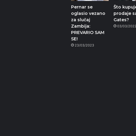
Pernar se
Što kupuje
oglasio vezano
prodaje sa
za slučaj
Gates?
Zambija:
03/03/202
PREVARIO SAM
SE!
23/03/2023