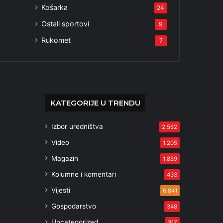
Košarka
24
Ostali sportovi
9
Rukomet
7
KATEGORIJE U TRENDU
Izbor uredništva
2.562
Video
1.205
Magazin
1.859
Kolumne i komentari
433
Vijesti
6.841
Gospodarstvo
348
Uncategorized
317