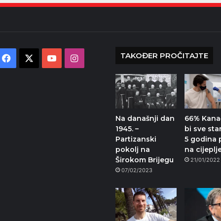
TAKOĐER PROČITAJTE
Facebook
X
YouTube
Instagram
Na današnji dan
66% Kan
1945. –
bi sve sta
Partizanski
5 godina p
pokolj na
na cijeplj
Širokom Brijegu
21/01/2022
07/02/2023