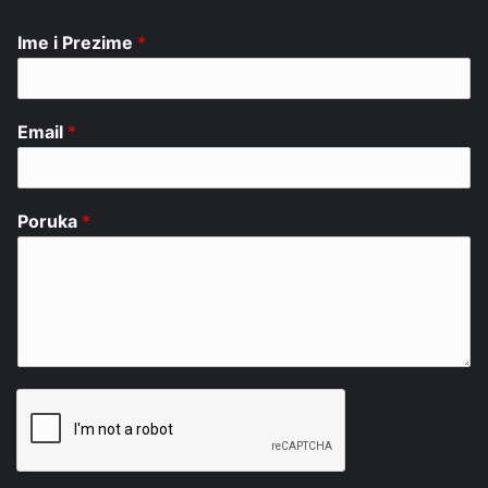
Ime i Prezime
*
Email
*
Poruka
*