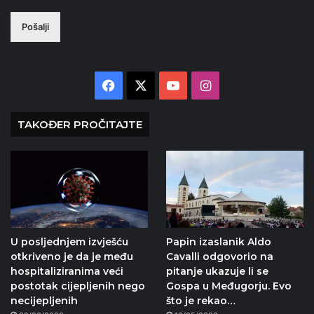
Pošalji
Facebook
X
YouTube
Instagram
TAKOĐER PROČITAJTE
U posljednjem izvješću
Papin izaslanik Aldo
otkriveno je da je među
Cavalli odgovorio na
hospitaliziranima veći
pitanje ukazuje li se
postotak cijepljenih nego
Gospa u Međugorju. Evo
necijepljenih
što je rekao…