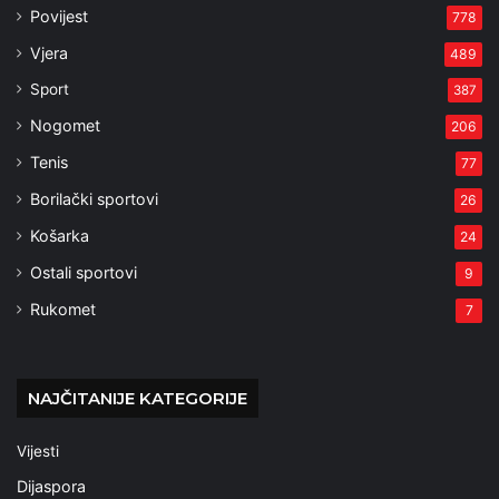
Povijest
778
Vjera
489
Sport
387
Nogomet
206
Tenis
77
Borilački sportovi
26
Košarka
24
Ostali sportovi
9
Rukomet
7
NAJČITANIJE KATEGORIJE
Vijesti
Dijaspora