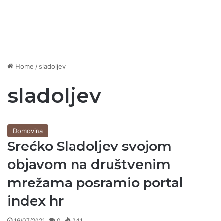
Home
/
sladoljev
sladoljev
Domovina
Srećko Sladoljev svojom
objavom na društvenim
mrežama posramio portal
index hr
16/07/2021
0
341