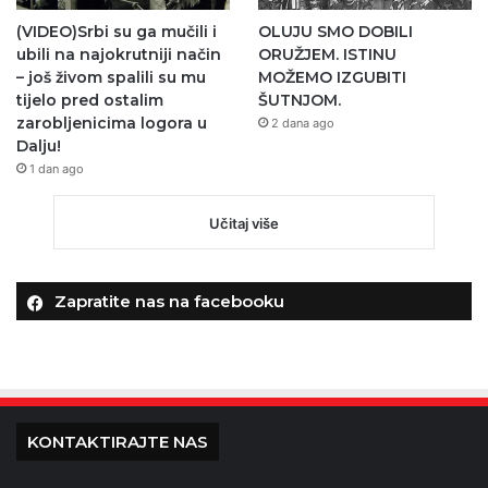
(VIDEO)Srbi su ga mučili i
OLUJU SMO DOBILI
ubili na najokrutniji način
ORUŽJEM. ISTINU
– još živom spalili su mu
MOŽEMO IZGUBITI
tijelo pred ostalim
ŠUTNJOM.
zarobljenicima logora u
2 dana ago
Dalju!
1 dan ago
Učitaj više
Zapratite nas na facebooku
KONTAKTIRAJTE NAS