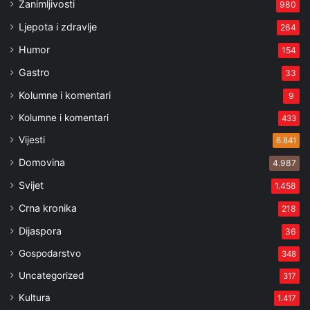
Zanimljivosti
980
Ljepota i zdravlje
264
Humor
154
Gastro
33
Kolumne i komentari
9
Kolumne i komentari
433
Vijesti
6.841
Domovina
4.987
Svijet
1.458
Crna kronika
218
Dijaspora
36
Gospodarstvo
348
Uncategorized
317
Kultura
1.417