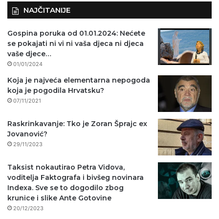
NAJČITANIJE
Gospina poruka od 01.01.2024: Nećete
se pokajati ni vi ni vaša djeca ni djeca
vaše djece…
01/01/2024
Koja je najveća elementarna nepogoda
koja je pogodila Hrvatsku?
07/11/2021
Raskrinkavanje: Tko je Zoran Šprajc ex
Jovanović?
29/11/2023
Taksist nokautirao Petra Vidova,
voditelja Faktografa i bivšeg novinara
Indexa. Sve se to dogodilo zbog
krunice i slike Ante Gotovine
20/12/2023