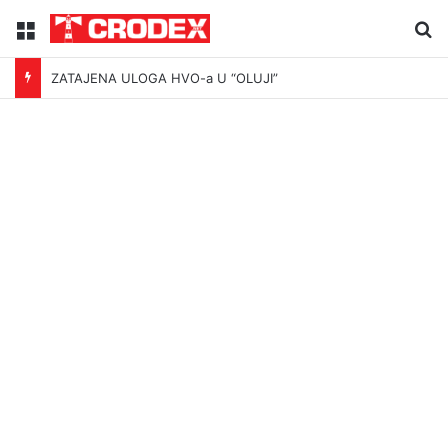
Menu
Tr
ZATAJENA ULOGA HVO-a U “OLUJI”