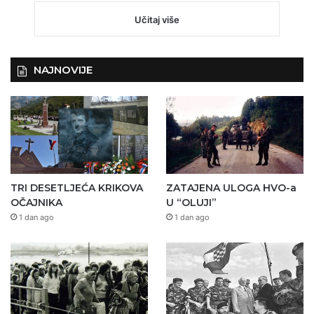
Učitaj više
NAJNOVIJE
TRI DESETLJEĆA KRIKOVA
ZATAJENA ULOGA HVO-a
OČAJNIKA
U “OLUJI”
1 dan ago
1 dan ago