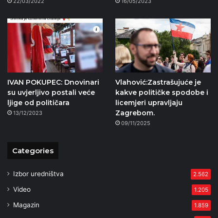
22/03/2022
16/05/2023
IVAN POKUPEC: Dnovinari
Vlahović:Zastrašujuće je
su uvjerljivo postali veće
kakve političke spodobe i
ljige od političara
licemjeri upravljaju
Zagrebom.
13/12/2023
09/11/2025
Categories
Izbor uredništva
2.562
Video
1.205
Magazin
1.859