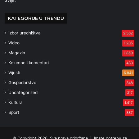
Svijet
KATEGORIJE U TRENDU
Izbor uredništva
2.562
Video
1.205
Magazin
1.859
Kolumne i komentari
433
Vijesti
6.841
Gospodarstvo
348
Uncategorized
317
Kultura
1.417
Sport
387
© Copyright 2026, Sva prava pridržana |
Imate potrebu za