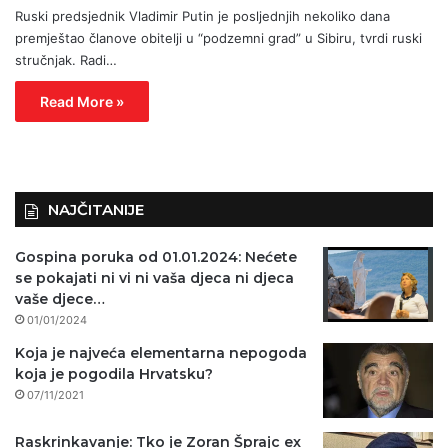
Ruski predsjednik Vladimir Putin je posljednjih nekoliko dana
premještao članove obitelji u “podzemni grad” u Sibiru, tvrdi ruski
stručnjak. Radi…
Read More »
NAJČITANIJE
Gospina poruka od 01.01.2024: Nećete
se pokajati ni vi ni vaša djeca ni djeca
vaše djece…
01/01/2024
Koja je najveća elementarna nepogoda
koja je pogodila Hrvatsku?
07/11/2021
Raskrinkavanje: Tko je Zoran Šprajc ex