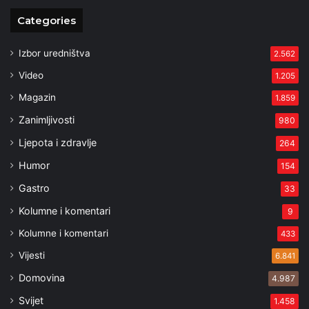
Categories
Izbor uredništva
2.562
Video
1.205
Magazin
1.859
Zanimljivosti
980
Ljepota i zdravlje
264
Humor
154
Gastro
33
Kolumne i komentari
9
Kolumne i komentari
433
Vijesti
6.841
Domovina
4.987
Svijet
1.458