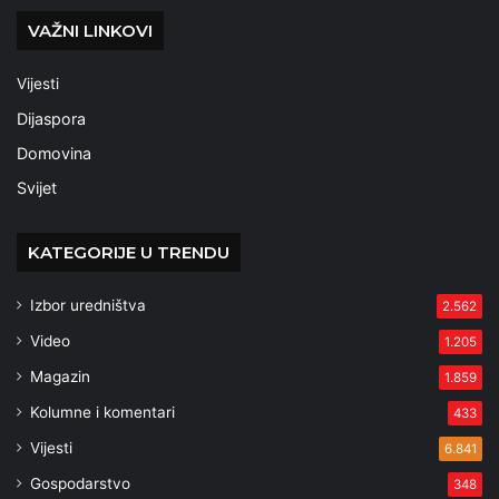
VAŽNI LINKOVI
Vijesti
Dijaspora
Domovina
Svijet
KATEGORIJE U TRENDU
Izbor uredništva
2.562
Video
1.205
Magazin
1.859
Kolumne i komentari
433
Vijesti
6.841
Gospodarstvo
348