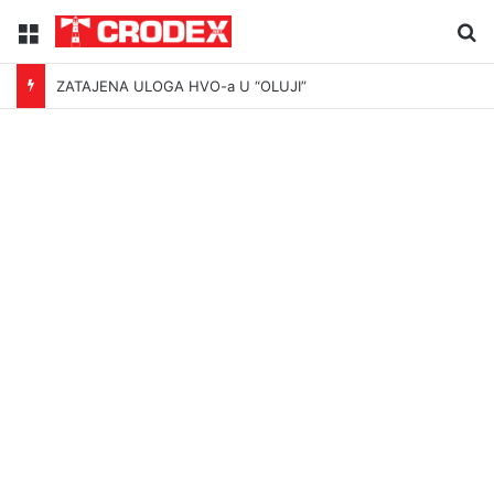
Menu
Tr
ZATAJENA ULOGA HVO-a U “OLUJI”