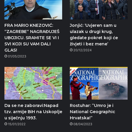
FRA MARIO KNEZOVIĆ:
Jonjić: ‘Uvjeren sam u
“ZAGREBE“ NAGRAĐUJEŠ
ulazak u drugi krug,
UBOJICU. SRAMITE SE VI I
gledate pokret koji će
SVI KOJI SU VAM DALI
živjeti i bez mene’
GLAS!
20/12/2024
01/05/2023
Da se ne zaboravi:Napad
Rostuhar: ”Umro je i
tzv. armije BiH na Uskoplje
National Geographic
u siječnju 1993.
Hrvatska!”
15/01/2022
08/04/2023