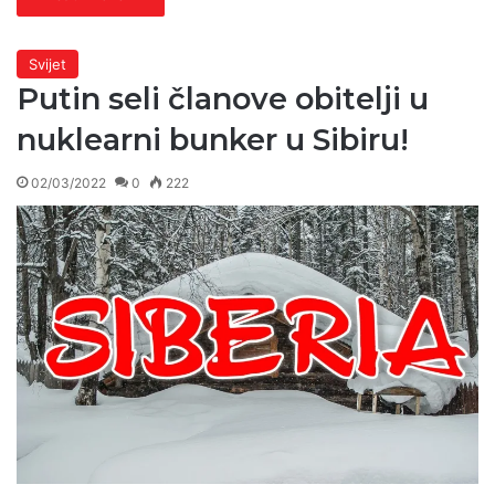
Svijet
Putin seli članove obitelji u
nuklearni bunker u Sibiru!
02/03/2022
0
222