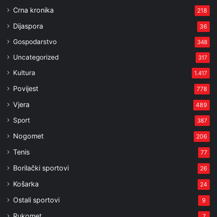
Crna kronika
218
Dijaspora
36
Gospodarstvo
348
Uncategorized
317
Kultura
1.417
Povijest
778
Vjera
489
Sport
387
Nogomet
206
Tenis
77
Borilački sportovi
26
Košarka
24
Ostali sportovi
9
Rukomet
7