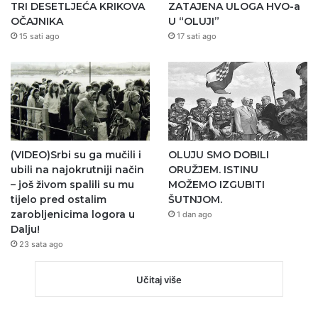
TRI DESETLJEĆA KRIKOVA
ZATAJENA ULOGA HVO-a
OČAJNIKA
U “OLUJI”
15 sati ago
17 sati ago
(VIDEO)Srbi su ga mučili i
OLUJU SMO DOBILI
ubili na najokrutniji način
ORUŽJEM. ISTINU
– još živom spalili su mu
MOŽEMO IZGUBITI
tijelo pred ostalim
ŠUTNJOM.
zarobljenicima logora u
1 dan ago
Dalju!
23 sata ago
Učitaj više