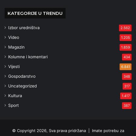
KATEGORIJE U TRENDU
Izbor uredništva
2.562
Video
1.205
Magazin
1.859
Kolumne i komentari
434
Vijesti
6.841
Gospodarstvo
348
Uncategorized
317
Kultura
1.417
Sport
387
© Copyright 2026, Sva prava pridržana |
Imate potrebu za