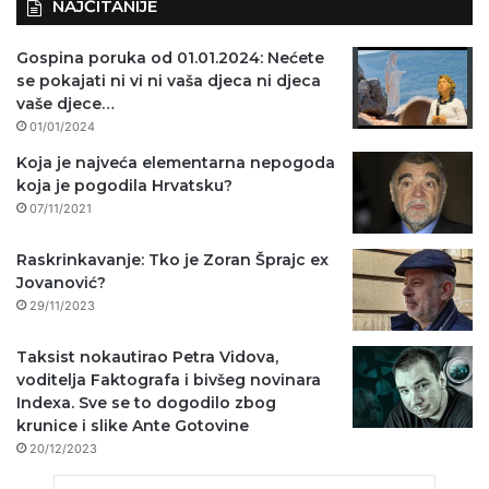
NAJČITANIJE
Gospina poruka od 01.01.2024: Nećete
se pokajati ni vi ni vaša djeca ni djeca
vaše djece…
01/01/2024
Koja je najveća elementarna nepogoda
koja je pogodila Hrvatsku?
07/11/2021
Raskrinkavanje: Tko je Zoran Šprajc ex
Jovanović?
29/11/2023
Taksist nokautirao Petra Vidova,
voditelja Faktografa i bivšeg novinara
Indexa. Sve se to dogodilo zbog
krunice i slike Ante Gotovine
20/12/2023