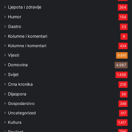
Ljepota i zdravlje
264
Humor
154
Gastro
33
Kolumne i komentari
9
Kolumne i komentari
434
Vijesti
6.841
Domovina
4.987
Svijet
1.458
Crna kronika
218
Dijaspora
36
Gospodarstvo
348
Uncategorized
317
Kultura
1.417
Povijest