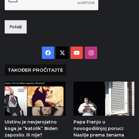
Pošalji
Facebook
X
YouTube
Instagram
TAKOĐER PROČITAJTE
Uistinu je nevjerojatno
Papa Franjo u
koga je “katolik” Biden
novogodišnjoj poruci:
zaposlio. Ili nije?
Nasilje prema ženama