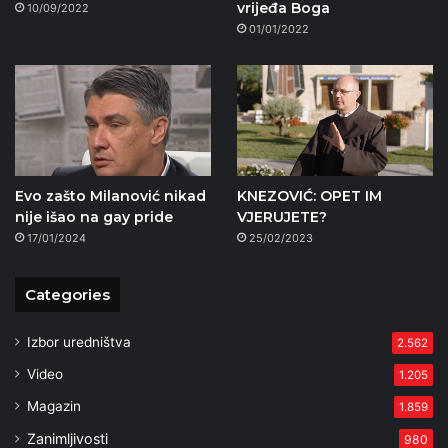
vrijeđa Boga
10/09/2022
01/01/2022
Evo zašto Milanović nikad
KNEZOVIĆ: OPET IM
nije išao na gay pride
VJERUJETE?
17/01/2024
25/02/2023
Categories
Izbor uredništva
2.562
Video
1.205
Magazin
1.859
Zanimljivosti
980