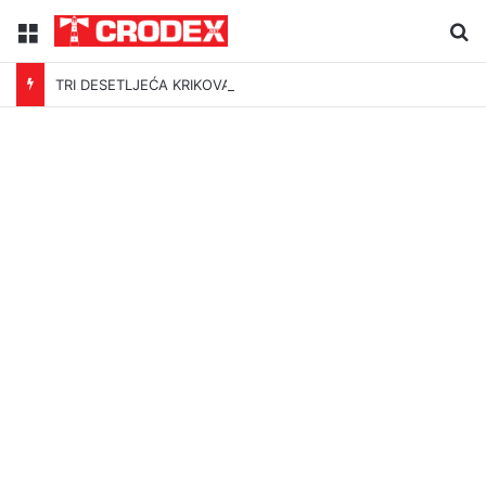
Menu
Tr
TRI DESETLJEĆA KRIKOVA OČAJNIKA