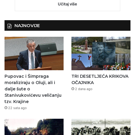
Učitaj više
NAJNOVIJE
Pupovac i Šimpraga
TRI DESETLJEĆA KRIKOVA
moraliziraju o Oluji, ali i
OČAJNIKA
dalje šute o
2 dana ago
Stanivukovićevu veličanju
tzv. Krajine
22 sata ago