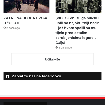
ZATAJENA ULOGA HVO-a
(VIDEO)Srbi su ga mučili i
U “OLUJI”
ubili na najokrutniji način
– još živom spalili su mu
2 dana ago
tijelo pred ostalim
zarobljenicima logora u
Dalju!
3 dana ago
Učitaj više
Zapratite nas na facebooku