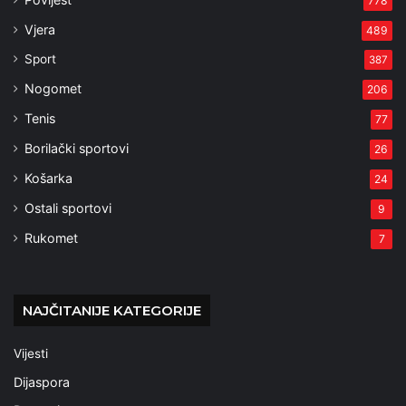
778
Vjera
489
Sport
387
Nogomet
206
Tenis
77
Borilački sportovi
26
Košarka
24
Ostali sportovi
9
Rukomet
7
NAJČITANIJE KATEGORIJE
Vijesti
Dijaspora