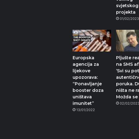
svjetskog
projekta
01/02/202
Europska
Pljušte re
agencija za
na SMS af
lijekove
‘Svi su pot
upozorava:
autentičn
“Ponavljanje
poruka. 
booster doza
ništa ne r
uništava
Možda se 
imunitet”
02/02/202
13/01/2022