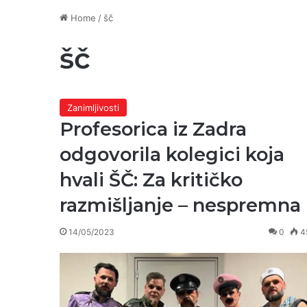
Home
/
šč
šč
Zanimljivosti
Profesorica iz Zadra
odgovorila kolegici koja
hvali ŠČ: Za kritičko
razmišljanje – nespremna
14/05/2023
0
4