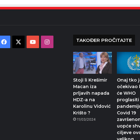
TAKOĐER PROČITAJTE
Facebook
X
YouTube
Instagram
Stoji li Krešimir
Onaj tko j
Macan iza
očekivao
prljavih napada
će WHO
HDZ-a na
proglasiti
Karolinu Vidović
pandemij
Krišto ?
Covid 19
završenom
11/03/2024
uopće shv
ciljeve o
velikog