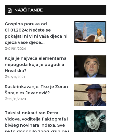
NAJČITANIJE
Gospina poruka od
01.01.2024: Nećete se
pokajati ni vi ni vaša djeca ni
djeca vaše djece…
01/01/2024
Koja je najveća elementarna
nepogoda koja je pogodila
Hrvatsku?
07/11/2021
Raskrinkavanje: Tko je Zoran
Šprajc ex Jovanović?
29/11/2023
Taksist nokautirao Petra
Vidova, voditelja Faktografa i
bivšeg novinara Indexa. Sve
se to dogodilo zbog krunice i