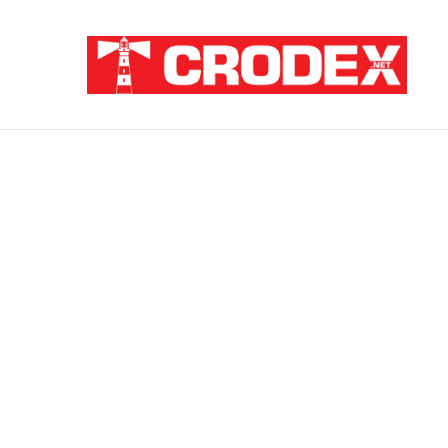
Breaking News
ZATAJENA ULOGA HVO-a U “OLUJI”