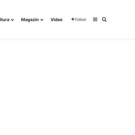
Sidebar
Traži
ltura
Magazin
Video
Follow