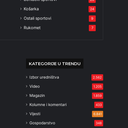
Košarka
24
Ostali sportovi
9
Rukomet
7
KATEGORIJE U TRENDU
Izbor uredništva
2.562
Video
1.205
Magazin
1.859
Kolumne i komentari
433
Vijesti
6.841
Gospodarstvo
348