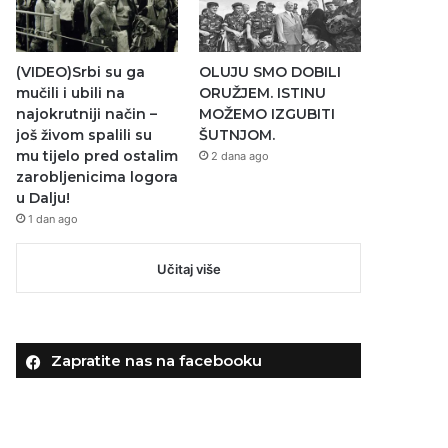
(VIDEO)Srbi su ga
OLUJU SMO DOBILI
mučili i ubili na
ORUŽJEM. ISTINU
najokrutniji način –
MOŽEMO IZGUBITI
još živom spalili su
ŠUTNJOM.
mu tijelo pred ostalim
2 dana ago
zarobljenicima logora
u Dalju!
1 dan ago
Učitaj više
Zapratite nas na facebooku