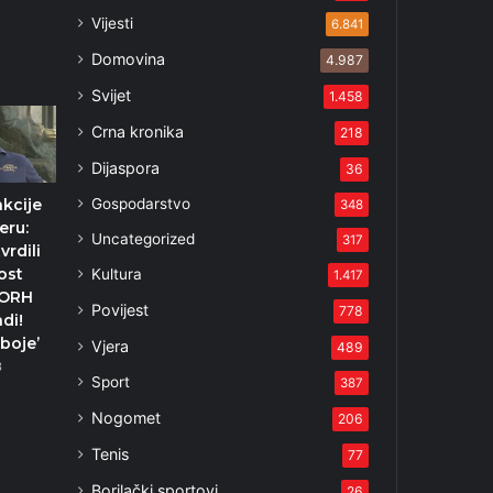
Vijesti
6.841
Domovina
4.987
3
Svijet
1.458
Crna kronika
218
Dijaspora
36
Gospodarstvo
akcije
348
eru:
Uncategorized
317
vrdili
ost
Kultura
1.417
DORH
Povijest
778
adi!
boje’
Vjera
489
3
Sport
387
Nogomet
206
Tenis
77
Borilački sportovi
26