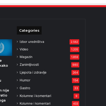
Categories
Izbor uredništva
2.562
Video
1.205
Magazin
1.859
e
Zanimljivosti
980
 kako
Ljepota i zdravlje
264
Humor
u
154
Gastro
33
 nije
atio
Kolumne i komentari
9
voga
Kolumne i komentari
433