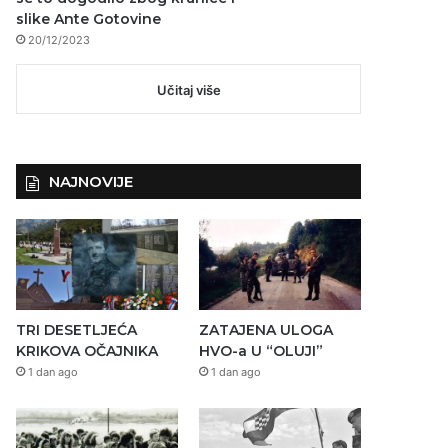
slike Ante Gotovine
20/12/2023
Učitaj više
NAJNOVIJE
TRI DESETLJEĆA
ZATAJENA ULOGA
KRIKOVA OČAJNIKA
HVO-a U “OLUJI”
1 dan ago
1 dan ago