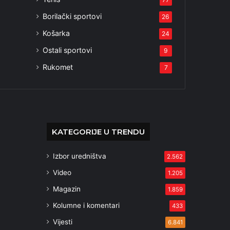
Borilački sportovi
26
Košarka
24
Ostali sportovi
9
Rukomet
7
KATEGORIJE U TRENDU
Izbor uredništva
2.562
Video
1.205
Magazin
1.859
Kolumne i komentari
433
Vijesti
6.841