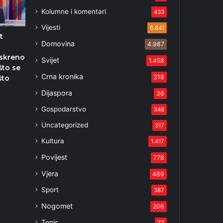
Kolumne i komentari
433
Vijesti
6.841
t
Domovina
4.987
iskreno
Svijet
1.458
što se
Crna kronika
218
što
Dijaspora
36
2
Gospodarstvo
348
Uncategorized
317
Kultura
1.417
Povijest
778
Vjera
489
Sport
387
Nogomet
206
Tenis
77