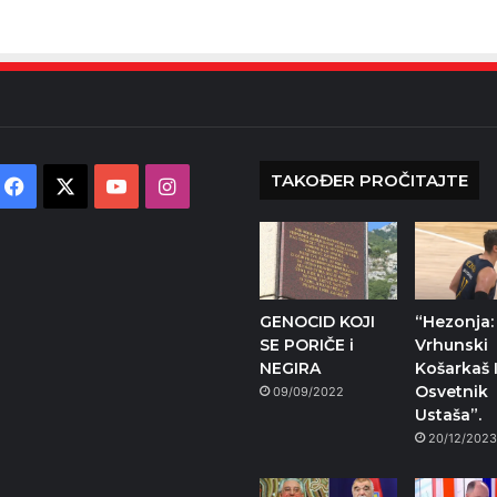
TAKOĐER PROČITAJTE
Facebook
X
YouTube
Instagram
GENOCID KOJI
“Hezonja:
SE PORIČE i
Vrhunski
NEGIRA
Košarkaš 
Osvetnik
09/09/2022
Ustaša”.
20/12/202