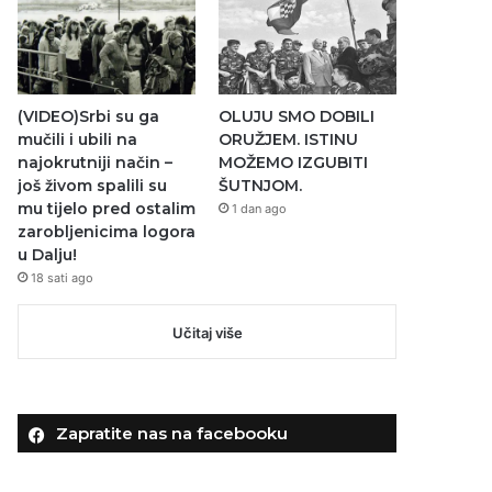
(VIDEO)Srbi su ga
OLUJU SMO DOBILI
mučili i ubili na
ORUŽJEM. ISTINU
najokrutniji način –
MOŽEMO IZGUBITI
još živom spalili su
ŠUTNJOM.
mu tijelo pred ostalim
1 dan ago
zarobljenicima logora
u Dalju!
18 sati ago
Učitaj više
Zapratite nas na facebooku