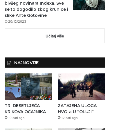
bivšeg novinara Indexa. Sve
se to dogodilo zbog krunice i
slike Ante Gotovine
20/12/2023
Učitaj više
NAJNOVIJE
TRI DESETLJEĆA
ZATAJENA ULOGA
KRIKOVA OČAJNIKA
HVO-a U “OLUJI”
10 sati ago
12 sati ago