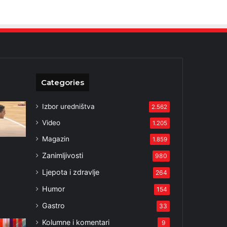
Categories
Izbor uredništva
2.562
Video
1.205
Magazin
1.859
Zanimljivosti
980
I
Ljepota i zdravlje
264
Humor
154
3
Gastro
33
Kolumne i komentari
9