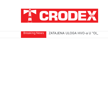
Breaking News
ZATAJENA ULOGA HVO-a U “OLUJI”