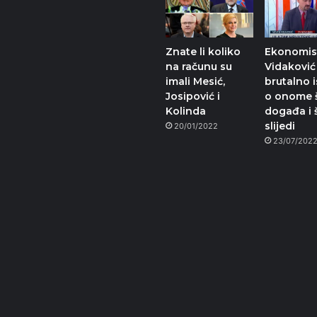
Znate li koliko
Ekonomis
na računu su
Vidaković
imali Mesić,
brutalno 
Josipović i
o onome 
Kolinda
događa i 
slijedi
20/01/2022
23/07/202