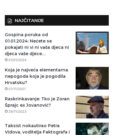
NAJČITANIJE
Gospina poruka od
01.01.2024: Nećete se
pokajati ni vi ni vaša djeca ni
djeca vaše djece…
01/01/2024
Koja je najveća elementarna
nepogoda koja je pogodila
Hrvatsku?
07/11/2021
Raskrinkavanje: Tko je Zoran
Šprajc ex Jovanović?
29/11/2023
Taksist nokautirao Petra
Vidova, voditelja Faktografa i