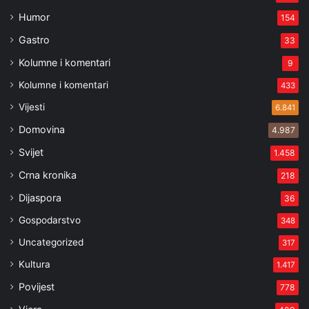
Humor
154
Gastro
33
Kolumne i komentari
9
Kolumne i komentari
433
Vijesti
6.841
Domovina
4.987
Svijet
1.458
Crna kronika
218
Dijaspora
36
Gospodarstvo
348
Uncategorized
317
Kultura
1.417
Povijest
778