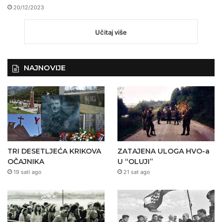
20/12/2023
Učitaj više
NAJNOVIJE
TRI DESETLJEĆA KRIKOVA
ZATAJENA ULOGA HVO-a
OČAJNIKA
U “OLUJI”
19 sati ago
21 sat ago