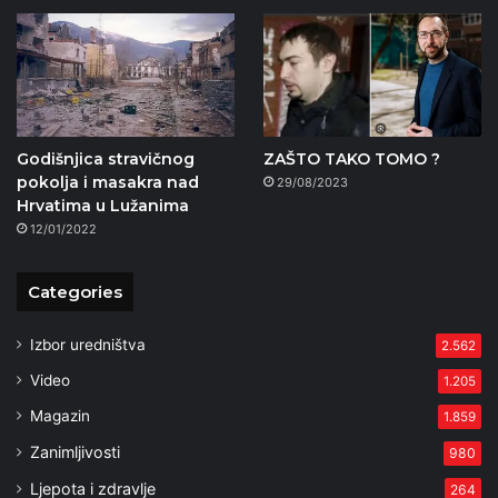
Godišnjica stravičnog
ZAŠTO TAKO TOMO ?
pokolja i masakra nad
29/08/2023
Hrvatima u Lužanima
12/01/2022
Categories
Izbor uredništva
2.562
Video
1.205
Magazin
1.859
Zanimljivosti
980
Ljepota i zdravlje
264