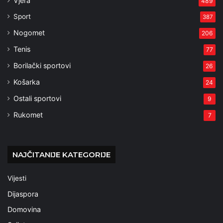
Vjera
489
Sport
387
Nogomet
206
Tenis
77
Borilački sportovi
26
Košarka
24
Ostali sportovi
9
Rukomet
7
NAJČITANIJE KATEGORIJE
Vijesti
Dijaspora
Domovina