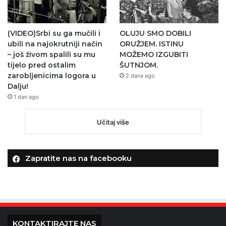
(VIDEO)Srbi su ga mučili i
OLUJU SMO DOBILI
ubili na najokrutniji način
ORUŽJEM. ISTINU
– još živom spalili su mu
MOŽEMO IZGUBITI
tijelo pred ostalim
ŠUTNJOM.
zarobljenicima logora u
2 dana ago
Dalju!
1 dan ago
Učitaj više
Zapratite nas na facebooku
KONTAKTIRAJTE NAS