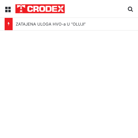
Menu
Tr
ZATAJENA ULOGA HVO-a U “OLUJI”