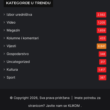
KATEGORIJE U TRENDU
Izbor uredništva
2.562
Video
1.205
Magazin
1.859
Kolumne i komentari
433
Vijesti
6.841
Gospodarstvo
348
Uncategorized
317
Kultura
1.417
Sport
387
© Copyright 2026, Sva prava pridržana |
Imate potrebu za
stranicom? Javite nam se KLIKOM .