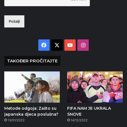
Pošalji
Facebook
X
YouTube
Instagram
TAKOĐER PROČITAJTE
Metode odgoja: Zašto su
FIFA NAM JE UKRALA
japanska djeca poslušna?
SNOVE
13/01/2022
14/12/2022