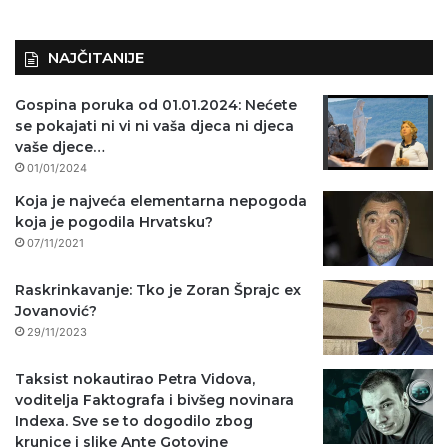
NAJČITANIJE
Gospina poruka od 01.01.2024: Nećete
se pokajati ni vi ni vaša djeca ni djeca
vaše djece…
01/01/2024
Koja je najveća elementarna nepogoda
koja je pogodila Hrvatsku?
07/11/2021
Raskrinkavanje: Tko je Zoran Šprajc ex
Jovanović?
29/11/2023
Taksist nokautirao Petra Vidova,
voditelja Faktografa i bivšeg novinara
Indexa. Sve se to dogodilo zbog
krunice i slike Ante Gotovine