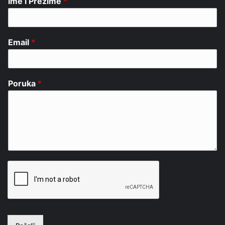
Ime i Prezime
*
Email
*
Poruka
*