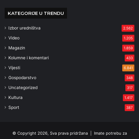
KATEGORIJE U TRENDU
Izbor uredništva
2.562
Video
1.205
Magazin
1.859
Kolumne i komentari
433
Vijesti
6.841
Gospodarstvo
348
Uncategorized
317
Kultura
1.417
Sport
387
© Copyright 2026, Sva prava pridržana |
Imate potrebu za