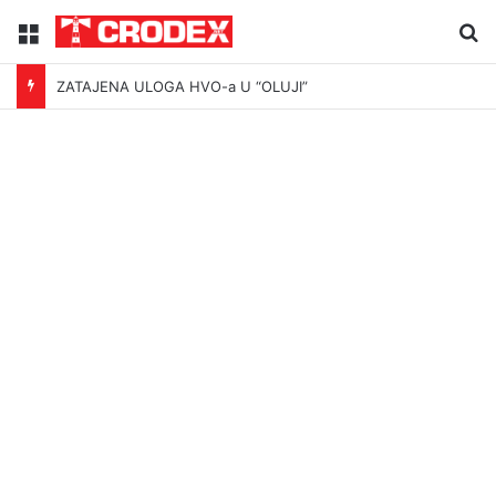
Menu
Tr
ZATAJENA ULOGA HVO-a U “OLUJI”