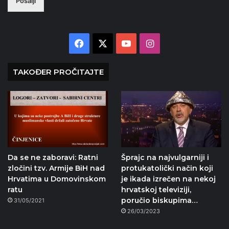
Pošalji
Facebook
X
YouTube
Instagram
TAKOĐER PROČITAJTE
Da se ne zaboravi: Ratni
Šprajc na najvulgarniji i
zločini tzv. Armije BiH nad
protukatolički način koji
Hrvatima u Domovinskom
je ikada izrečen na nekoj
ratu
hrvatskoj televiziji,
poručio biskupima…
31/05/2021
26/03/2023