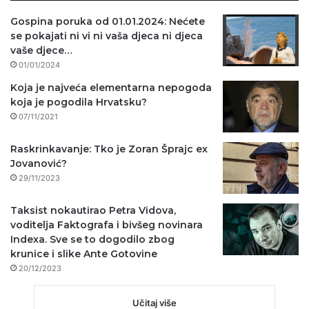
Gospina poruka od 01.01.2024: Nećete
se pokajati ni vi ni vaša djeca ni djeca
vaše djece…
01/01/2024
Koja je najveća elementarna nepogoda
koja je pogodila Hrvatsku?
07/11/2021
Raskrinkavanje: Tko je Zoran Šprajc ex
Jovanović?
29/11/2023
Taksist nokautirao Petra Vidova,
voditelja Faktografa i bivšeg novinara
Indexa. Sve se to dogodilo zbog
krunice i slike Ante Gotovine
20/12/2023
Učitaj više