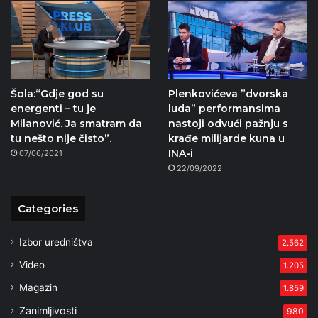
Šola:“Gdje god su
Plenkovićeva ”dvorska
energenti – tu je
luda” performansima
Milanović. Ja smatram da
nastoji odvući pažnju s
tu nešto nije čisto”.
krađe milijarde kuna u
INA-i
07/06/2021
22/09/2022
Categories
Izbor uredništva
2.562
Video
1.205
Magazin
1.859
Zanimljivosti
980