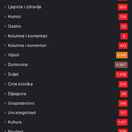
Ljepota i zdravlje
264
Humor
154
Gastro
33
Kolumne i komentari
9
Kolumne i komentari
433
Vijesti
6.841
Domovina
4.987
Svijet
1.458
Crna kronika
218
Dijaspora
36
Gospodarstvo
348
Uncategorized
317
Kultura
1.417
Povijest
778