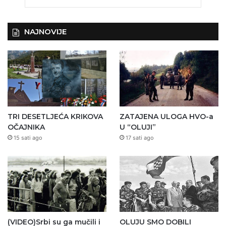
NAJNOVIJE
TRI DESETLJEĆA KRIKOVA
ZATAJENA ULOGA HVO-a
OČAJNIKA
U “OLUJI”
15 sati ago
17 sati ago
(VIDEO)Srbi su ga mučili i
OLUJU SMO DOBILI