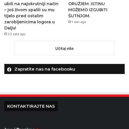
ubili na najokrutniji način
ORUŽJEM. ISTINU
– još živom spalili su mu
MOŽEMO IZGUBITI
tijelo pred ostalim
ŠUTNJOM.
zarobljenicima logora u
1 dan ago
Dalju!
23 sata ago
Učitaj više
Zapratite nas na facebooku
KONTAKTIRAJTE NAS