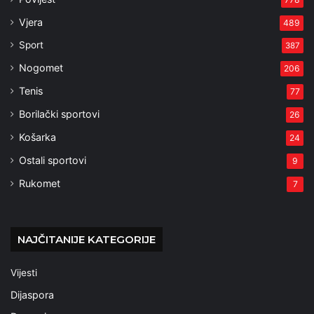
Vjera
489
Sport
387
Nogomet
206
Tenis
77
Borilački sportovi
26
Košarka
24
Ostali sportovi
9
Rukomet
7
NAJČITANIJE KATEGORIJE
Vijesti
Dijaspora