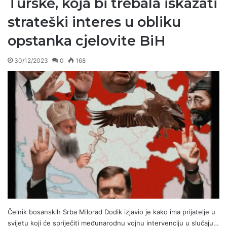
Turske, koja bi trebala iskazati
strateški interes u obliku
opstanka cjelovite BiH
30/12/2023
0
168
Čelnik bosanskih Srba Milorad Dodik izjavio je kako ima prijatelje u
svijetu koji će spriječiti međunarodnu vojnu intervenciju u slučaju…