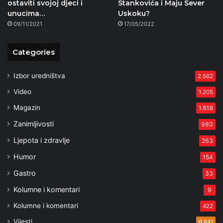
ostaviti svojoj djeci i
Stankovića i Maju Sever
unucima…
Uskoku?
09/11/2021
17/05/2022
Categories
Izbor uredništva
2.562
Video
1.205
Magazin
1.858
Zanimljivosti
980
Ljepota i zdravlje
263
Humor
154
Gastro
33
Kolumne i komentari
9
Kolumne i komentari
422
Vijesti
6.841