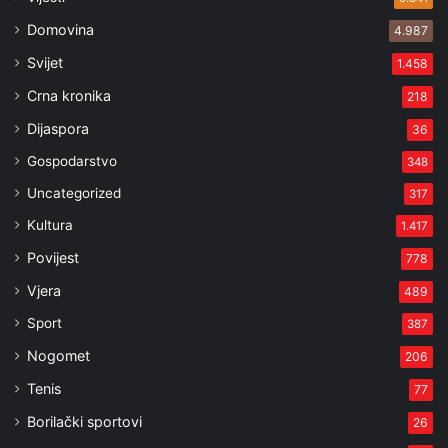
Domovina
4.987
Svijet
1.458
Crna kronika
218
Dijaspora
36
Gospodarstvo
348
Uncategorized
317
Kultura
1.417
Povijest
778
Vjera
489
Sport
387
Nogomet
206
Tenis
77
Borilački sportovi
26