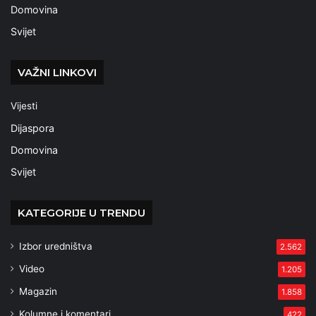
Domovina
Svijet
VAŽNI LINKOVI
Vijesti
Dijaspora
Domovina
Svijet
KATEGORIJE U TRENDU
Izbor uredništva
2.562
Video
1.205
Magazin
1.858
Kolumne i komentari
422