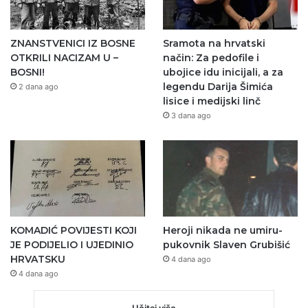
ZNANSTVENICI IZ BOSNE
Sramota na hrvatski
OTKRILI NACIZAM U –
način: Za pedofile i
BOSNI!
ubojice idu inicijali, a za
legendu Darija Šimića
2 dana ago
lisice i medijski linč
3 dana ago
KOMADIĆ POVIJESTI KOJI
Heroji nikada ne umiru-
JE PODIJELIO I UJEDINIO
pukovnik Slaven Grubišić
HRVATSKU
4 dana ago
4 dana ago
Učitaj više