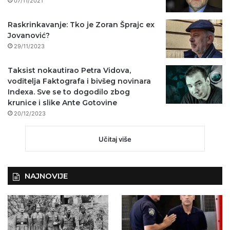
07/11/2021
Raskrinkavanje: Tko je Zoran Šprajc ex
Jovanović?
29/11/2023
Taksist nokautirao Petra Vidova,
voditelja Faktografa i bivšeg novinara
Indexa. Sve se to dogodilo zbog
krunice i slike Ante Gotovine
20/12/2023
Učitaj više
NAJNOVIJE