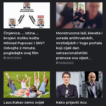
Činjenice….. istina….
Monstruozne laži, klevete i
brojevi. Koliko košta
uvrede antihrvatskih,
Milorad Pupovac i SNV?
mrziteljskih i Yugo portala
Odvojite 2 minute,
koji cijeli dan
pogledajte ovaj film
senzacionalistički
prenose ovu vijest…
28/07/2023
10/06/2023
Lauc:Kakav ćemo svijet
Kako prijaviti Acu