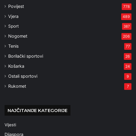
Povijest
778
Vjera
489
Sport
387
Nogomet
206
Tenis
77
Borilački sportovi
26
Košarka
24
Ostali sportovi
9
Rukomet
7
NAJČITANIJE KATEGORIJE
Vijesti
Dijaspora