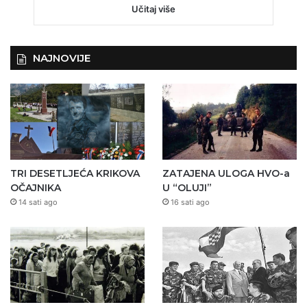
Učitaj više
NAJNOVIJE
TRI DESETLJEĆA KRIKOVA
ZATAJENA ULOGA HVO-a
OČAJNIKA
U “OLUJI”
14 sati ago
16 sati ago