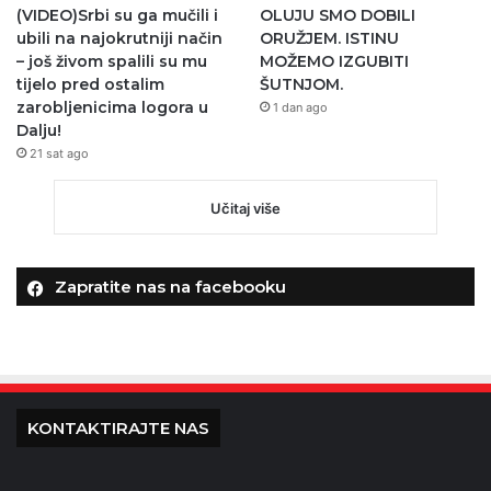
(VIDEO)Srbi su ga mučili i
OLUJU SMO DOBILI
ubili na najokrutniji način
ORUŽJEM. ISTINU
– još živom spalili su mu
MOŽEMO IZGUBITI
tijelo pred ostalim
ŠUTNJOM.
zarobljenicima logora u
1 dan ago
Dalju!
21 sat ago
Učitaj više
Zapratite nas na facebooku
KONTAKTIRAJTE NAS