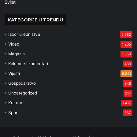
Svijet
KATEGORIJE U TRENDU
Izbor uredništva
2.562
Video
1.205
Magazin
1.859
Kolumne i komentari
433
Vijesti
6.841
Gospodarstvo
348
Uncategorized
317
Kultura
1.417
Sport
387