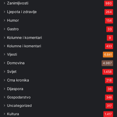
Zanimljivosti
980
Ljepota i zdravlje
264
Humor
154
Gastro
33
Kolumne i komentari
9
Kolumne i komentari
433
Vijesti
6.841
Domovina
4.987
Svijet
1.458
Crna kronika
218
Dijaspora
36
Gospodarstvo
348
Uncategorized
317
Kultura
1.417