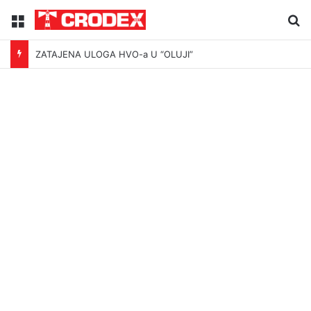
Menu
Tr
ZATAJENA ULOGA HVO-a U “OLUJI”