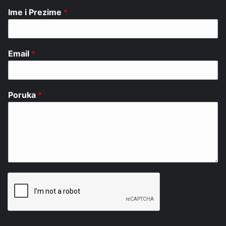
Ime i Prezime
*
Email
*
Poruka
*