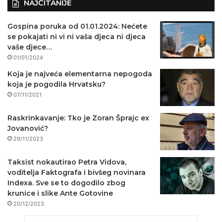
NAJČITANIJE
Gospina poruka od 01.01.2024: Nećete
se pokajati ni vi ni vaša djeca ni djeca
vaše djece…
01/01/2024
Koja je najveća elementarna nepogoda
koja je pogodila Hrvatsku?
07/11/2021
Raskrinkavanje: Tko je Zoran Šprajc ex
Jovanović?
29/11/2023
Taksist nokautirao Petra Vidova,
voditelja Faktografa i bivšeg novinara
Indexa. Sve se to dogodilo zbog
krunice i slike Ante Gotovine
20/12/2023