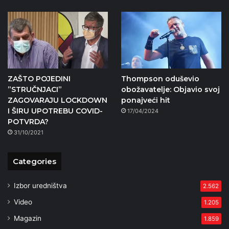
ZAŠTO POJEDINI
Thompson oduševio
”STRUČNJACI”
obožavatelje: Objavio svoj
ZAGOVARAJU LOCKDOWN
ponajveći hit
I ŠIRU UPOTREBU COVID-
17/04/2024
POTVRDA?
31/10/2021
Categories
Izbor uredništva
2.562
Video
1.205
Magazin
1.859