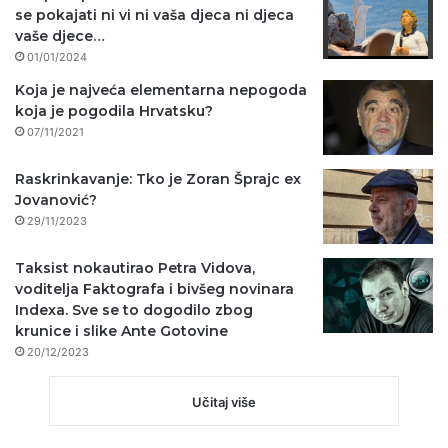
se pokajati ni vi ni vaša djeca ni djeca
vaše djece…
01/01/2024
Koja je najveća elementarna nepogoda
koja je pogodila Hrvatsku?
07/11/2021
Raskrinkavanje: Tko je Zoran Šprajc ex
Jovanović?
29/11/2023
Taksist nokautirao Petra Vidova,
voditelja Faktografa i bivšeg novinara
Indexa. Sve se to dogodilo zbog
krunice i slike Ante Gotovine
20/12/2023
Učitaj više