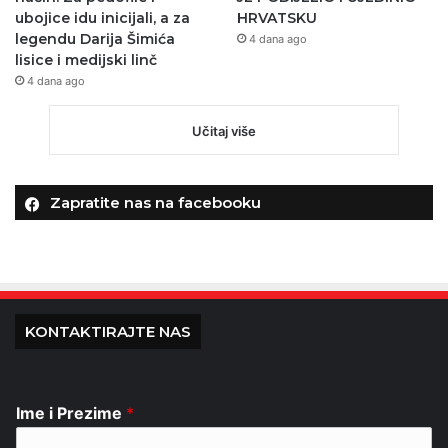
ubojice idu inicijali, a za
HRVATSKU
legendu Darija Šimića
4 dana ago
lisice i medijski linč
4 dana ago
Učitaj više
Zapratite nas na facebooku
KONTAKTIRAJTE NAS
Ime i Prezime
*