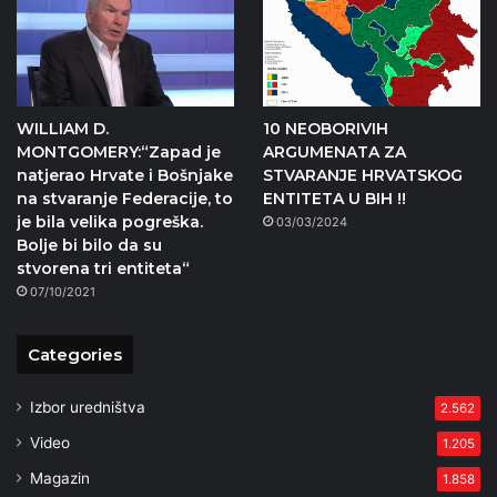
WILLIAM D.
10 NEOBORIVIH
MONTGOMERY:“Zapad je
ARGUMENATA ZA
natjerao Hrvate i Bošnjake
STVARANJE HRVATSKOG
na stvaranje Federacije, to
ENTITETA U BIH !!
je bila velika pogreška.
03/03/2024
Bolje bi bilo da su
stvorena tri entiteta“
07/10/2021
Categories
Izbor uredništva
2.562
Video
1.205
Magazin
1.858