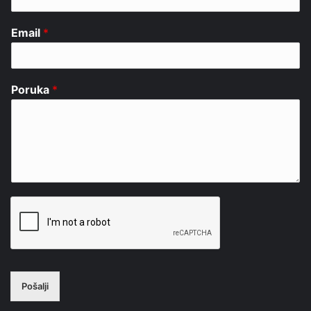
Email
*
Poruka
*
Pošalji