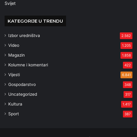
Svijet
KATEGORIJE U TRENDU
Izbor uredništva
2.562
Video
1.205
Magazin
1.858
Kolumne i komentari
422
Vijesti
6.841
Gospodarstvo
348
Uncategorized
317
Kultura
1.417
Sport
387