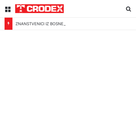
Menu
Tr
ZNANSTVENICI IZ BOSNE OTKRILI NACIZAM U – BOSNI!