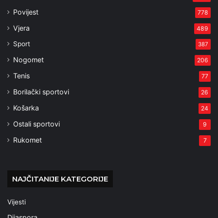
Povijest
778
Vjera
489
Sport
387
Nogomet
206
Tenis
77
Borilački sportovi
26
Košarka
24
Ostali sportovi
9
Rukomet
7
NAJČITANIJE KATEGORIJE
Vijesti
Dijaspora