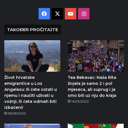
Facebook
X
YouTube
Instagram
TAKOĐER PROČITAJTE
Život hrvatske
Tea Bekavac: Naša Rita
emigrantice u Los
živjela je samo 2 i pol
Angelesu: Ili ćete ostati u
mjeseca, ali suprug i ja
njemu i naučiti uživati ​​u
smo bili uz nju do kraja
vožnji, ili ćete odmah biti
14/05/2022
izbačeni!
08/06/2022