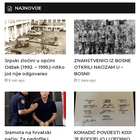
NAJNOVIJE
Srpski zločini u općini
ZNANSTVENICI IZ BOSNE
Odžak (1992. – 1995.)-nitko
OTKRILI NACIZAM U –
još nije odgovarao
BOSNI!
9 sati ago
2 dana ago
Sramota na hrvatski
KOMADIĆ POVIJESTI KOJI
način: Za pedofile i
JE PODIJELIO I UJEDINIO