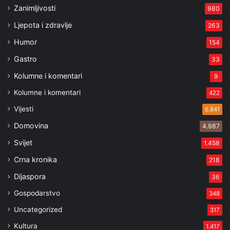
Zanimljivosti
980
Ljepota i zdravlje
263
Humor
154
Gastro
33
Kolumne i komentari
9
Kolumne i komentari
422
Vijesti
6.841
Domovina
4.987
Svijet
1.458
Crna kronika
218
Dijaspora
36
Gospodarstvo
348
Uncategorized
317
Kultura
1.417