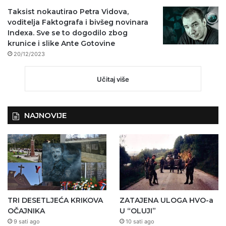
Taksist nokautirao Petra Vidova,
voditelja Faktografa i bivšeg novinara
Indexa. Sve se to dogodilo zbog
krunice i slike Ante Gotovine
20/12/2023
Učitaj više
NAJNOVIJE
TRI DESETLJEĆA KRIKOVA
ZATAJENA ULOGA HVO-a
OČAJNIKA
U “OLUJI”
9 sati ago
10 sati ago