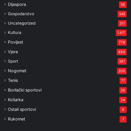
Dijaspora
36
Gospodarstvo
348
Uncategorized
317
Kultura
1.417
Povijest
778
Vjera
489
Sport
387
Nogomet
206
Tenis
77
Borilački sportovi
26
Košarka
24
Ostali sportovi
9
Rukomet
7