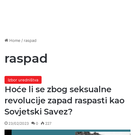
Home
/
raspad
raspad
Izbor uredništva
Hoće li se zbog seksualne
revolucije zapad raspasti kao
Sovjetski Savez?
23/02/2023
0
227