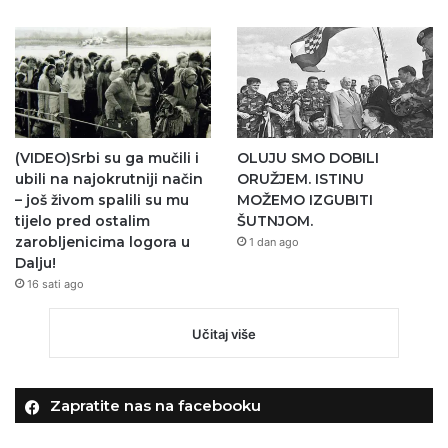
(VIDEO)Srbi su ga mučili i
OLUJU SMO DOBILI
ubili na najokrutniji način
ORUŽJEM. ISTINU
– još živom spalili su mu
MOŽEMO IZGUBITI
tijelo pred ostalim
ŠUTNJOM.
zarobljenicima logora u
1 dan ago
Dalju!
16 sati ago
Učitaj više
Zapratite nas na facebooku