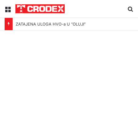
Menu
Tr
ZATAJENA ULOGA HVO-a U “OLUJI”