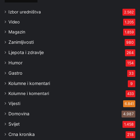
Izbor uredništva
2.562
Video
1.205
Magazin
1.859
Zanimljivosti
980
Ljepota i zdravlje
264
Humor
154
Gastro
33
Kolumne i komentari
9
Kolumne i komentari
433
Vijesti
6.841
Domovina
4.987
Svijet
1.458
Crna kronika
218