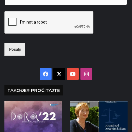
Pošalji
Facebook
X
YouTube
Instagram
TAKOĐER PROČITAJTE