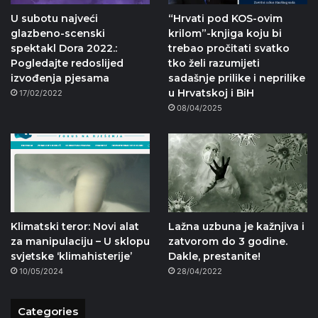
U subotu najveći
“Hrvati pod KOS-ovim
glazbeno-scenski
krilom”-knjiga koju bi
spektakl Dora 2022.:
trebao pročitati svatko
Pogledajte redoslijed
tko želi razumijeti
izvođenja pjesama
sadašnje prilike i neprilike
u Hrvatskoj i BiH
17/02/2022
08/04/2025
Klimatski teror: Novi alat
Lažna uzbuna je kažnjiva i
za manipulaciju – U sklopu
zatvorom do 3 godine.
svjetske ‘klimahisterije’
Dakle, prestanite!
10/05/2024
28/04/2022
Categories