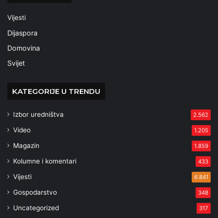
Vijesti
Dijaspora
Domovina
Svijet
KATEGORIJE U TRENDU
Izbor uredništva
2.562
Video
1.205
Magazin
1.859
Kolumne i komentari
433
Vijesti
6.841
Gospodarstvo
348
Uncategorized
317