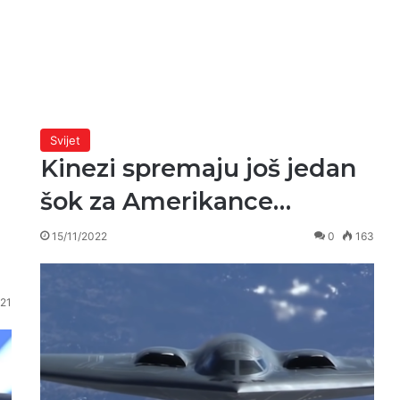
Svijet
Kinezi spremaju još jedan
šok za Amerikance…
15/11/2022
0
163
21