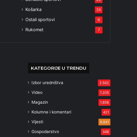
Košarka
24
Ostali sportovi
9
Rukomet
7
KATEGORIJE U TRENDU
Izbor uredništva
2.562
Video
1.205
Magazin
1.858
Kolumne i komentari
421
Vijesti
6.841
Gospodarstvo
348