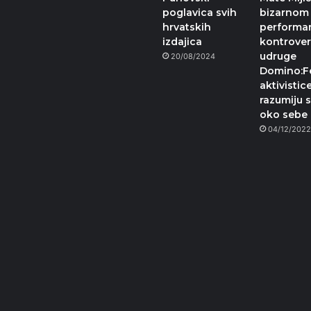
poglavica svih
bizarnom
hrvatskih
performa
izdajica
kontrove
udruge
20/08/2024
Domino:F
aktivistic
razumiju s
oko sebe
04/12/202