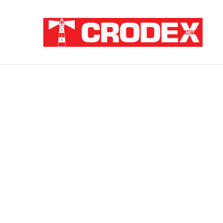
Breaking News
Sramota na hrvatski način: Za pedofile i u