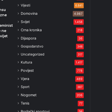
Vijesti
6.841
nsu
Domovina
4.987
rzne
Svijet
1.458
eminističke
Crna kronika
218
e ne
vijet
Dijaspora
36
Gospodarstvo
348
2
Uncategorized
317
Kultura
1.417
Povijest
778
Vjera
489
Sport
387
Nogomet
206
Tenis
77
Borilački sportovi
26