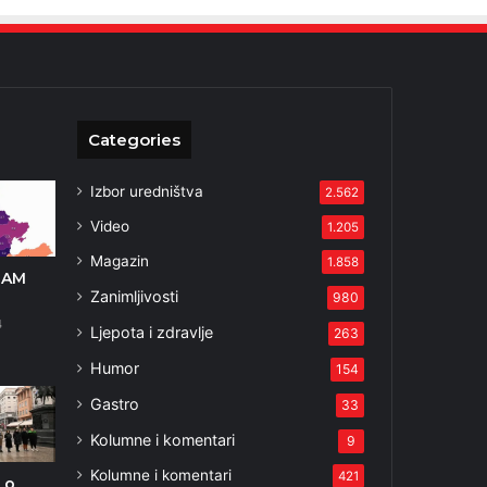
Categories
Izbor uredništva
2.562
Video
1.205
Magazin
1.858
ZAM
Zanimljivosti
980
4
Ljepota i zdravlje
263
Humor
154
Gastro
33
Kolumne i komentari
9
Kolumne i komentari
421
 o