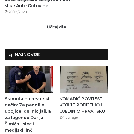
slike Ante Gotovine
20/12/2023
Učitaj više
NAJNOVIJE
Sramota na hrvatski
KOMADIĆ POVIJESTI
način: Za pedofile i
KOJI JE PODIJELIO I
ubojice idu inicijali, a
UJEDINIO HRVATSKU
za legendu Darija
1 dan ago
Šimića lisice i
medijski linč