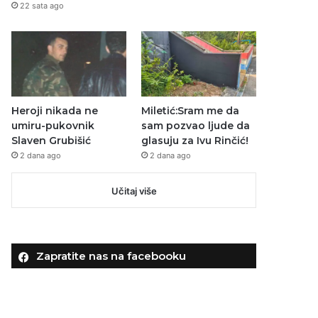
22 sata ago
Heroji nikada ne
Miletić:Sram me da
umiru-pukovnik
sam pozvao ljude da
Slaven Grubišić
glasuju za Ivu Rinčić!
2 dana ago
2 dana ago
Učitaj više
Zapratite nas na facebooku