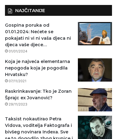
NAJČITANIJE
Gospina poruka od
01.01.2024: Nećete se
pokajati ni vi ni vaša djeca ni
djeca vaše djece…
01/01/2024
Koja je najveća elementarna
nepogoda koja je pogodila
Hrvatsku?
07/11/2021
Raskrinkavanje: Tko je Zoran
Šprajc ex Jovanović?
29/11/2023
Taksist nokautirao Petra
Vidova, voditelja Faktografa i
bivšeg novinara Indexa. Sve
se to dogodilo zbog krunice i