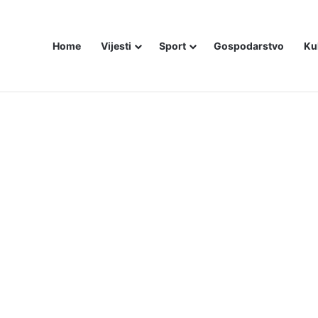
Home
Vijesti
Sport
Gospodarstvo
Ku
bojice idu inicijali, a za legendu Darija Šimića lisice i medijski linč