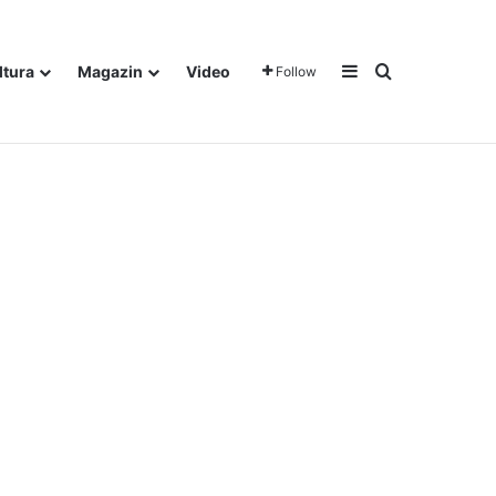
Sidebar
Traži
ltura
Magazin
Video
Follow