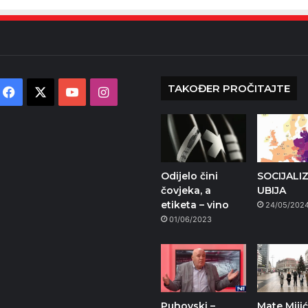
TAKOĐER PROČITAJTE
Facebook
X
YouTube
Instagram
Odijelo čini
SOCIJALI
čovjeka, a
UBIJA
etiketa – vino
24/05/202
01/06/2023
Puhovski –
Mate Mijić