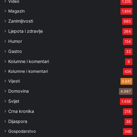
Video
1.205
Magazin
1.859
Zanimljivosti
980
Ljepota i zdravlje
264
Humor
154
Gastro
33
Kolumne i komentari
9
Kolumne i komentari
434
Vijesti
6.841
Domovina
4.987
Svijet
1.458
Crna kronika
218
Dijaspora
36
Gospodarstvo
348