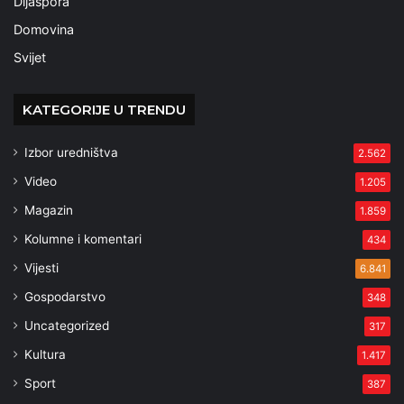
Dijaspora
Domovina
Svijet
KATEGORIJE U TRENDU
Izbor uredništva
2.562
Video
1.205
Magazin
1.859
Kolumne i komentari
434
Vijesti
6.841
Gospodarstvo
348
Uncategorized
317
Kultura
1.417
Sport
387