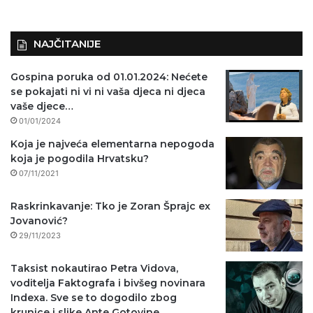
NAJČITANIJE
Gospina poruka od 01.01.2024: Nećete
se pokajati ni vi ni vaša djeca ni djeca
vaše djece…
01/01/2024
Koja je najveća elementarna nepogoda
koja je pogodila Hrvatsku?
07/11/2021
Raskrinkavanje: Tko je Zoran Šprajc ex
Jovanović?
29/11/2023
Taksist nokautirao Petra Vidova,
voditelja Faktografa i bivšeg novinara
Indexa. Sve se to dogodilo zbog
krunice i slike Ante Gotovine