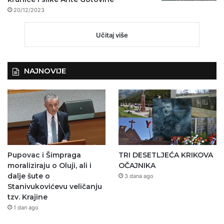
20/12/2023
Učitaj više
NAJNOVIJE
Pupovac i Šimpraga
TRI DESETLJEĆA KRIKOVA
moraliziraju o Oluji, ali i
OČAJNIKA
dalje šute o
3 dana ago
Stanivukovićevu veličanju
tzv. Krajine
1 dan ago