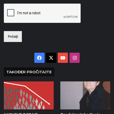
Pošalji
Facebook
X
YouTube
Instagram
TAKOĐER PROČITAJTE