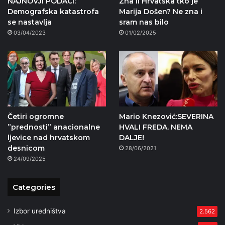
NAJNOVJI PODACI:
Zna li Hrvatska tko je
Demografska katastrofa
Marija Došen? Ne zna i
se nastavlja
sram nas bilo
03/04/2023
01/02/2025
Četiri ogromne
Mario Knezović:SEVERINA
”prednosti” anacionalne
HVALI FREDA. NEMA
ljevice nad hrvatskom
DALJE!
desnicom
28/06/2021
24/09/2025
Categories
Izbor uredništva
2.562