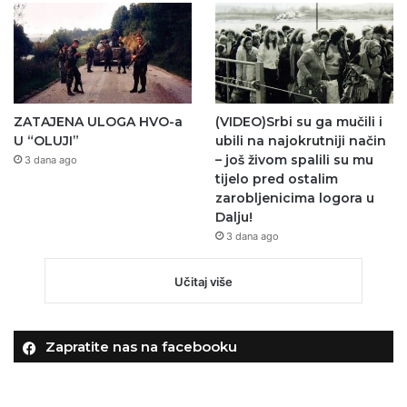
ZATAJENA ULOGA HVO-a
(VIDEO)Srbi su ga mučili i
U “OLUJI”
ubili na najokrutniji način
– još živom spalili su mu
3 dana ago
tijelo pred ostalim
zarobljenicima logora u
Dalju!
3 dana ago
Učitaj više
Zapratite nas na facebooku