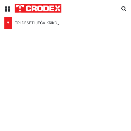
Menu
Tr
TRI DESETLJEĆA KRIKOVA OČAJNIKA