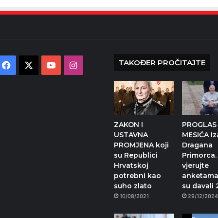
TAKOĐER PROČITAJTE
Facebook
X
YouTube
Instagram
ZAKON I
PROGLAS 
USTAVNA
MESIĆA Iz
PROMJENA koji
Dragana
su Republici
Primorca. 
Hrvatskoj
vjerujte
potrebni kao
anketama
suho zlato
su davali
10/08/2021
29/12/202