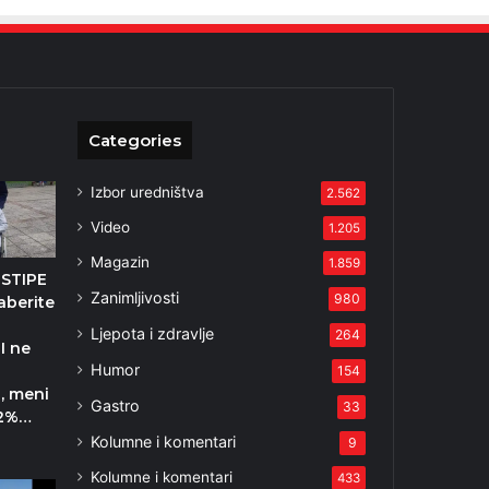
Categories
Izbor uredništva
2.562
Video
1.205
Magazin
1.859
STIPE
Zanimljivosti
980
aberite
Ljepota i zdravlje
264
I ne
Humor
154
, meni
Gastro
33
 2%…
Kolumne i komentari
4
9
Kolumne i komentari
433