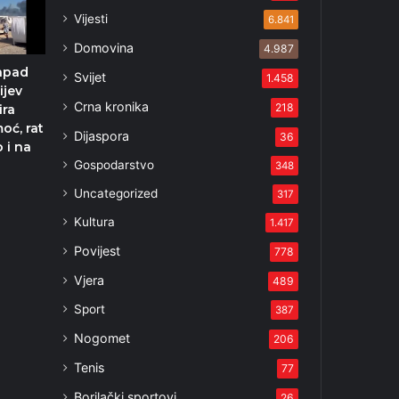
Vijesti
6.841
Domovina
4.987
apad
Svijet
1.458
ijev
Crna kronika
218
ira
oć, rat
Dijaspora
36
o i na
Gospodarstvo
348
2
Uncategorized
317
Kultura
1.417
Povijest
778
Vjera
489
Sport
387
Nogomet
206
Tenis
77
Borilački sportovi
26