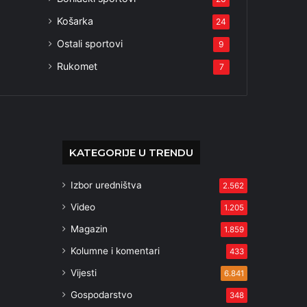
Košarka
24
Ostali sportovi
9
Rukomet
7
KATEGORIJE U TRENDU
Izbor uredništva
2.562
Video
1.205
Magazin
1.859
Kolumne i komentari
433
Vijesti
6.841
Gospodarstvo
348