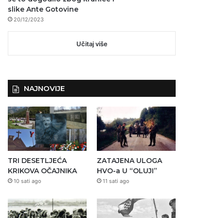
slike Ante Gotovine
20/12/2023
Učitaj više
NAJNOVIJE
TRI DESETLJEĆA
ZATAJENA ULOGA
KRIKOVA OČAJNIKA
HVO-a U “OLUJI”
10 sati ago
11 sati ago