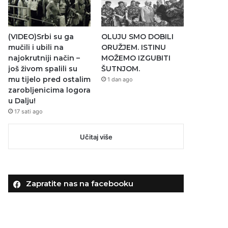
(VIDEO)Srbi su ga
OLUJU SMO DOBILI
mučili i ubili na
ORUŽJEM. ISTINU
najokrutniji način –
MOŽEMO IZGUBITI
još živom spalili su
ŠUTNJOM.
mu tijelo pred ostalim
1 dan ago
zarobljenicima logora
u Dalju!
17 sati ago
Učitaj više
Zapratite nas na facebooku