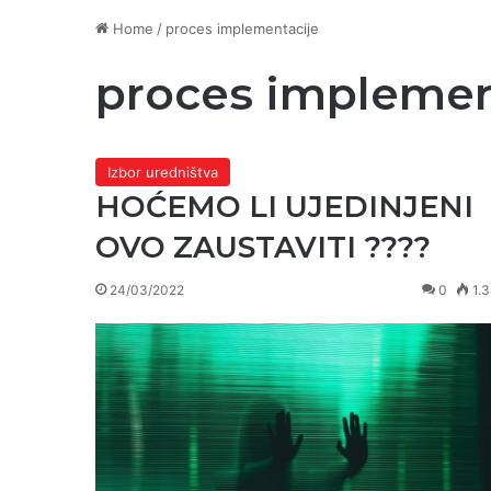
Home
/
proces implementacije
proces implemen
Izbor uredništva
HOĆEMO LI UJEDINJENI
OVO ZAUSTAVITI ????
24/03/2022
0
1.