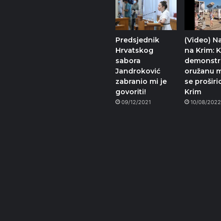
Predsjednik
(Video) N
Hrvatskog
na Krim: K
sabora
demonstr
Jandroković
oružanu m
zabranio mi je
se proširi
govoriti!
Krim
09/12/2021
10/08/202