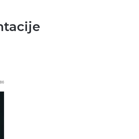
tacije
386