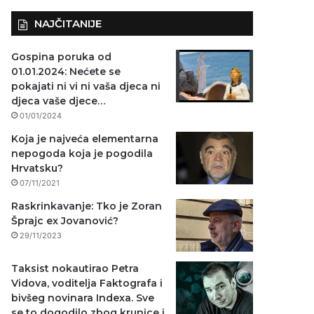
NAJČITANIJE
Gospina poruka od
01.01.2024: Nećete se
pokajati ni vi ni vaša djeca ni
djeca vaše djece…
01/01/2024
Koja je najveća elementarna
nepogoda koja je pogodila
Hrvatsku?
07/11/2021
Raskrinkavanje: Tko je Zoran
Šprajc ex Jovanović?
29/11/2023
Taksist nokautirao Petra
Vidova, voditelja Faktografa i
bivšeg novinara Indexa. Sve
se to dogodilo zbog krunice i