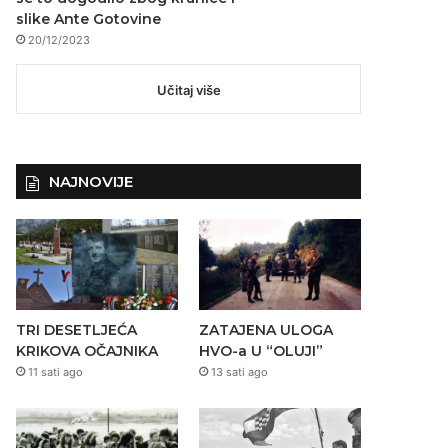
slike Ante Gotovine
20/12/2023
Učitaj više
NAJNOVIJE
TRI DESETLJEĆA
ZATAJENA ULOGA
KRIKOVA OČAJNIKA
HVO-a U “OLUJI”
11 sati ago
13 sati ago