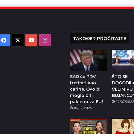
TAKOĐER PROČITAJTE
Facebook
X
YouTube
Instagram
SAD će PDV
ŠTO SE
tretirati kao
DOGODIL
carine. Ovo bi
VELIMIRU
moglo biti
BUJANCU
pakleno za EU!
22/07/202
18/02/2025