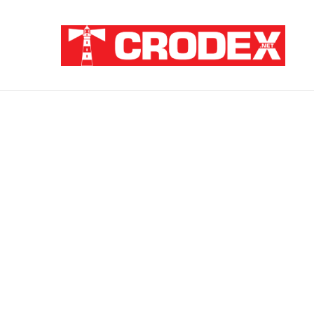
Breaking News
ZATAJENA ULOGA HVO-a U “OLUJI”