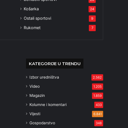
Košarka
24
Ostali sportovi
9
Rukomet
7
KATEGORIJE U TRENDU
Izbor uredništva
2.562
Video
1.205
Magazin
1.859
Kolumne i komentari
433
Vijesti
6.841
Gospodarstvo
348