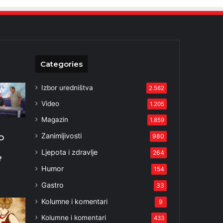
Categories
Izbor uredništva
2.562
Video
1.205
Magazin
1.859
Zanimljivosti
980
O
Ljepota i zdravlje
264
?
Humor
154
3
Gastro
33
Kolumne i komentari
9
Kolumne i komentari
433