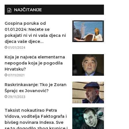
NAJČITANIJE
Gospina poruka od
01.01.2024: Nećete se
pokajati ni vi ni vaša djeca ni
djeca vaše djece…
01/01/2024
Koja je najveća elementarna
nepogoda koja je pogodila
Hrvatsku?
07/11/2021
Raskrinkavanje: Tko je Zoran
Šprajc ex Jovanović?
29/11/2023
Taksist nokautirao Petra
Vidova, voditelja Faktografa i
bivšeg novinara Indexa. Sve
se to dogodilo zbog krunice i