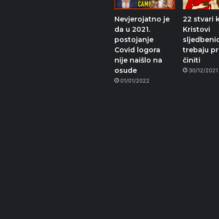
Nevjerojatno je
22 stvari 
da u 2021.
Kristovi
postojanje
sljedbenic
Covid logora
trebaju pr
nije naišlo na
činiti
osude
30/12/2021
01/01/2022