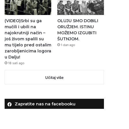
(VIDEO)Srbi su ga
OLUJU SMO DOBILI
mučili i ubili na
ORUŽJEM. ISTINU
najokrutniji način –
MOŽEMO IZGUBITI
još živom spalili su
ŠUTNJOM.
mu tijelo pred ostalim
1 dan ago
zarobljenicima logora
u Dalju!
18 sati ago
Učitaj više
Zapratite nas na facebooku