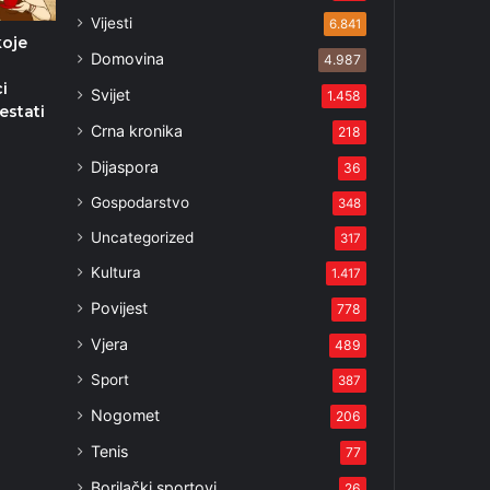
Vijesti
6.841
koje
Domovina
4.987
i
Svijet
1.458
estati
Crna kronika
218
Dijaspora
36
Gospodarstvo
348
Uncategorized
317
Kultura
1.417
Povijest
778
Vjera
489
Sport
387
Nogomet
206
Tenis
77
Borilački sportovi
26