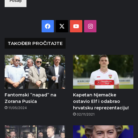
Pošalji
Facebook
X
YouTube
Instagram
TAKOĐER PROČITAJTE
Fantomski ”napad” na
Kapetan Njemačke
Zorana Pusića
ostavio Elf i odabrao
hrvatsku reprezentaciju!
11/05/2024
02/11/2021