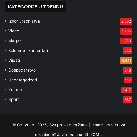
KATEGORIJE U TRENDU
Izbor uredništva
2.562
Video
1.205
Magazin
1.859
Kolumne i komentari
433
Vijesti
6.841
Gospodarstvo
348
Uncategorized
317
Kultura
1.417
Sport
387
© Copyright 2026, Sva prava pridržana |
Imate potrebu za
stranicom? Javite nam se KLIKOM .