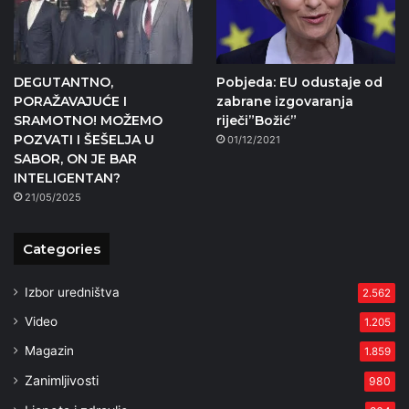
DEGUTANTNO,
Pobjeda: EU odustaje od
PORAŽAVAJUĆE I
zabrane izgovaranja
SRAMOTNO! MOŽEMO
riječi”Božić”
POZVATI I ŠEŠELJA U
01/12/2021
SABOR, ON JE BAR
INTELIGENTAN?
21/05/2025
Categories
Izbor uredništva
2.562
Video
1.205
Magazin
1.859
Zanimljivosti
980