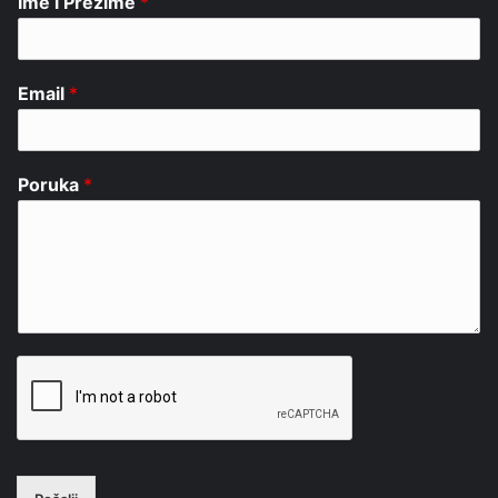
Ime i Prezime
*
Email
*
Poruka
*