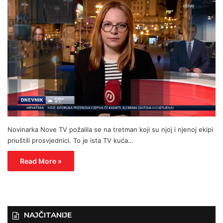
Novinarka Nove TV požalila se na tretman koji su njoj i njenoj ekipi
priuštili prosvjednici. To je ista TV kuća…
Read More »
NAJČITANIJE