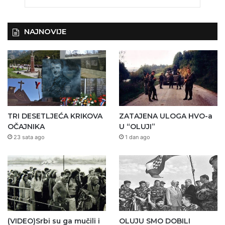
NAJNOVIJE
TRI DESETLJEĆA KRIKOVA
ZATAJENA ULOGA HVO-a
OČAJNIKA
U “OLUJI”
23 sata ago
1 dan ago
(VIDEO)Srbi su ga mučili i
OLUJU SMO DOBILI