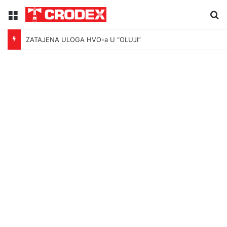
Menu
Tr
ZATAJENA ULOGA HVO-a U “OLUJI”