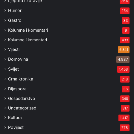
Ljepota i zdravlje
264
Humor
154
Gastro
33
Kolumne i komentari
9
Kolumne i komentari
433
Vijesti
6.841
Domovina
4.987
Svijet
1.458
Crna kronika
218
Dijaspora
36
Gospodarstvo
348
Uncategorized
317
Kultura
1.417
Povijest
778