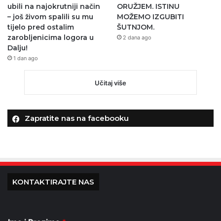
ubili na najokrutniji način
ORUŽJEM. ISTINU
– još živom spalili su mu
MOŽEMO IZGUBITI
tijelo pred ostalim
ŠUTNJOM.
zarobljenicima logora u
2 dana ago
Dalju!
1 dan ago
Učitaj više
Zapratite nas na facebooku
KONTAKTIRAJTE NAS