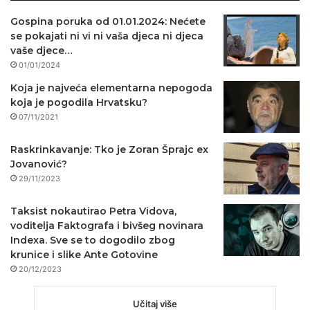
Gospina poruka od 01.01.2024: Nećete
se pokajati ni vi ni vaša djeca ni djeca
vaše djece…
01/01/2024
Koja je najveća elementarna nepogoda
koja je pogodila Hrvatsku?
07/11/2021
Raskrinkavanje: Tko je Zoran Šprajc ex
Jovanović?
29/11/2023
Taksist nokautirao Petra Vidova,
voditelja Faktografa i bivšeg novinara
Indexa. Sve se to dogodilo zbog
krunice i slike Ante Gotovine
20/12/2023
Učitaj više