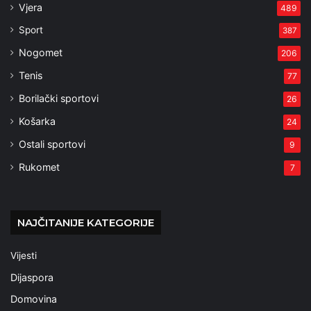
Vjera
489
Sport
387
Nogomet
206
Tenis
77
Borilački sportovi
26
Košarka
24
Ostali sportovi
9
Rukomet
7
NAJČITANIJE KATEGORIJE
Vijesti
Dijaspora
Domovina