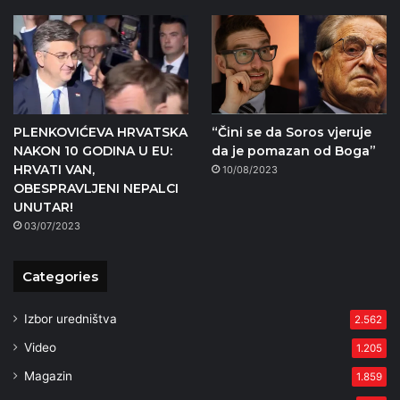
PLENKOVIĆEVA HRVATSKA
“Čini se da Soros vjeruje
NAKON 10 GODINA U EU:
da je pomazan od Boga”
HRVATI VAN,
10/08/2023
OBESPRAVLJENI NEPALCI
UNUTAR!
03/07/2023
Categories
Izbor uredništva
2.562
Video
1.205
Magazin
1.859