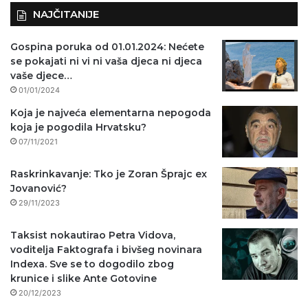
NAJČITANIJE
Gospina poruka od 01.01.2024: Nećete
se pokajati ni vi ni vaša djeca ni djeca
vaše djece…
01/01/2024
Koja je najveća elementarna nepogoda
koja je pogodila Hrvatsku?
07/11/2021
Raskrinkavanje: Tko je Zoran Šprajc ex
Jovanović?
29/11/2023
Taksist nokautirao Petra Vidova,
voditelja Faktografa i bivšeg novinara
Indexa. Sve se to dogodilo zbog
krunice i slike Ante Gotovine
20/12/2023