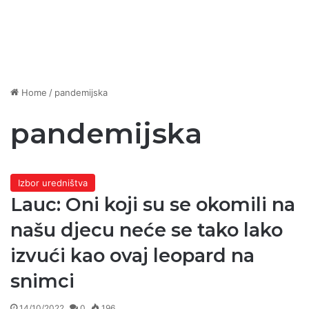
Home
/
pandemijska
pandemijska
Izbor uredništva
Lauc: Oni koji su se okomili na
našu djecu neće se tako lako
izvući kao ovaj leopard na
snimci
14/10/2022
0
196