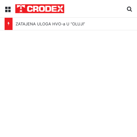
Menu
Tr
ZATAJENA ULOGA HVO-a U “OLUJI”