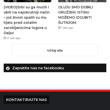
(VIDEO)Srbi su ga mučili i
OLUJU SMO DOBILI
ubili na najokrutniji način
ORUŽJEM. ISTINU
– još živom spalili su mu
MOŽEMO IZGUBITI
tijelo pred ostalim
ŠUTNJOM.
zarobljenicima logora u
1 dan ago
Dalju!
17 sati ago
Učitaj više
Zapratite nas na facebooku
KONTAKTIRAJTE NAS