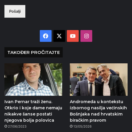
Pošalji
Facebook
X
YouTube
Instagram
TAKOĐER PROČITAJTE
Ivan Pernar traži ženu.
Andromeda u kontekstu
Otkrio i koje dame nemaju
izbornog nasilja većinskih
nikakve šanse postati
Bošnjaka nad hrvatskim
njegova bolja polovica
biračkim pravom
27/06/2023
13/05/2026