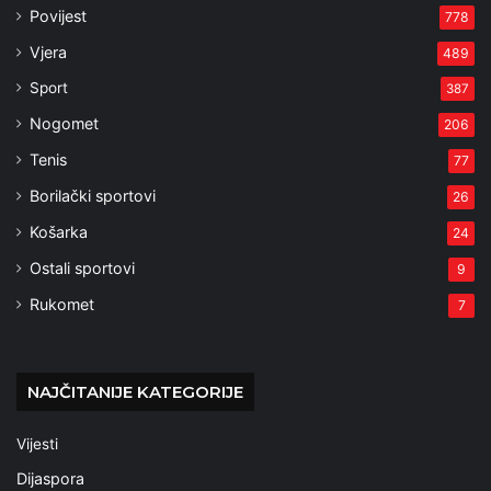
Povijest
778
Vjera
489
Sport
387
Nogomet
206
Tenis
77
Borilački sportovi
26
Košarka
24
Ostali sportovi
9
Rukomet
7
NAJČITANIJE KATEGORIJE
Vijesti
Dijaspora