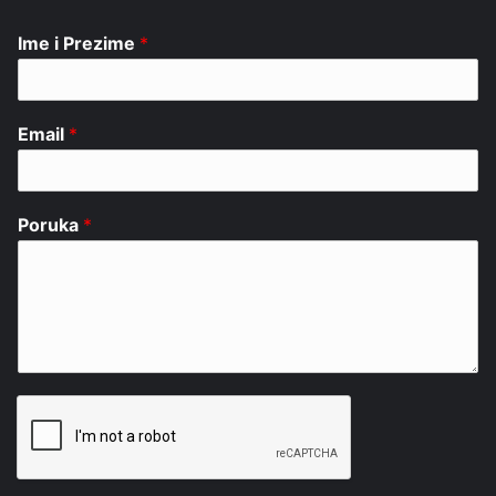
Ime i Prezime
*
Email
*
Poruka
*