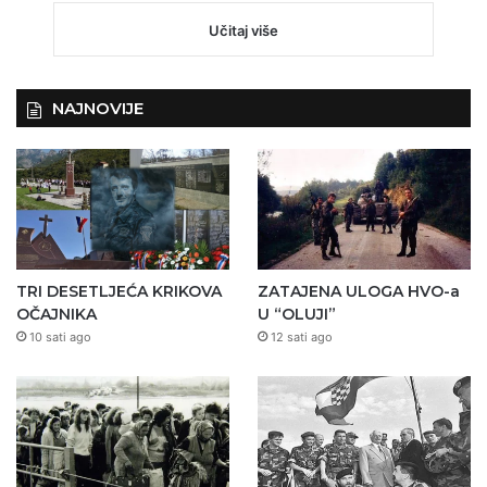
Učitaj više
NAJNOVIJE
TRI DESETLJEĆA KRIKOVA
ZATAJENA ULOGA HVO-a
OČAJNIKA
U “OLUJI”
10 sati ago
12 sati ago