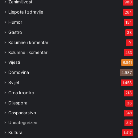
Zanimljivosti
980
Ljepota i zdravlje
264
Humor
154
Gastro
33
Kolumne i komentari
9
Kolumne i komentari
433
Vijesti
6.841
Domovina
4.987
Svijet
1.458
Crna kronika
218
Dijaspora
36
Gospodarstvo
348
Uncategorized
317
Kultura
1.417