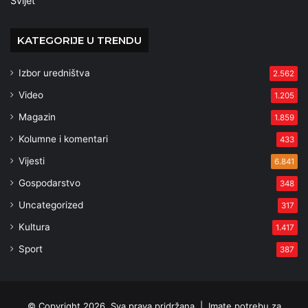
Svijet
KATEGORIJE U TRENDU
Izbor uredništva
2.562
Video
1.205
Magazin
1.859
Kolumne i komentari
433
Vijesti
6.841
Gospodarstvo
348
Uncategorized
317
Kultura
1.417
Sport
387
© Copyright 2026, Sva prava pridržana |
Imate potrebu za