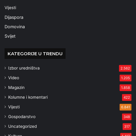
Vijesti
Dijaspora
Domovina
Svijet
KATEGORIJE U TRENDU
Izbor uredništva
2.562
Video
1.205
Magazin
1.858
Kolumne i komentari
422
Vijesti
6.841
Gospodarstvo
348
Uncategorized
317