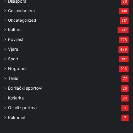
Dijaspora
36
Gospodarstvo
348
Uncategorized
317
Kultura
1.417
Povijest
778
Vjera
489
Sport
387
Nogomet
206
Tenis
77
Borilački sportovi
26
Košarka
24
Ostali sportovi
9
Rukomet
7