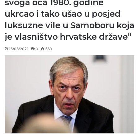
svoga oca 1980. godine
ukrcao i tako ušao u posjed
luksuzne vile u Samoboru koja
je vlasništvo hrvatske države”
15/06/2021
0
660