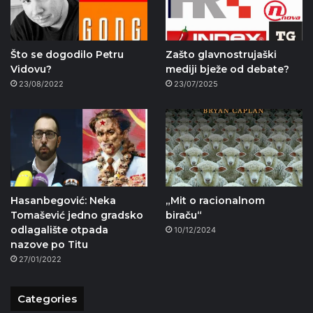
Što se dogodilo Petru
Zašto glavnostrujaški
Vidovu?
mediji bježe od debate?
23/08/2022
23/07/2025
Hasanbegović: Neka
„Mit o racionalnom
Tomašević jedno gradsko
biraču“
odlagalište otpada
10/12/2024
nazove po Titu
27/01/2022
Categories