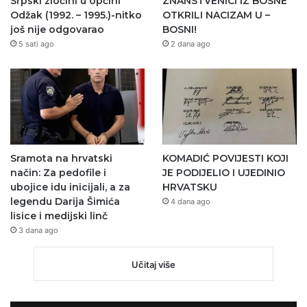
Srpski zločini u općini
ZNANSTVENICI IZ BOSNE
Odžak (1992. – 1995.)-nitko
OTKRILI NACIZAM U –
još nije odgovarao
BOSNI!
5 sati ago
2 dana ago
Sramota na hrvatski
KOMADIĆ POVIJESTI KOJI
način: Za pedofile i
JE PODIJELIO I UJEDINIO
ubojice idu inicijali, a za
HRVATSKU
legendu Darija Šimića
4 dana ago
lisice i medijski linč
3 dana ago
Učitaj više