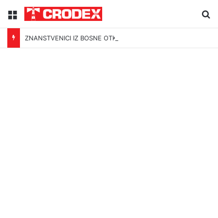
Menu
Tr
ZNANSTVENICI IZ BOSNE OTKRILI NACIZAM U – BOSNI!