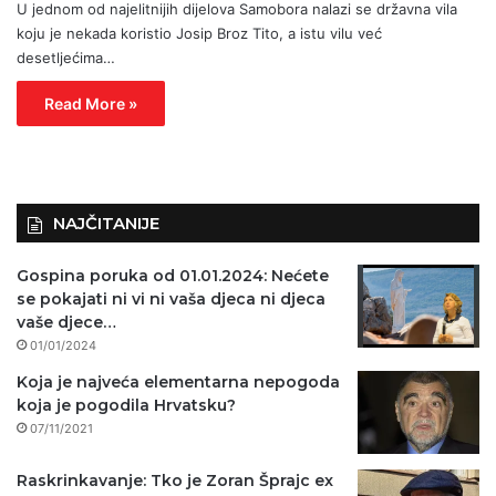
U jednom od najelitnijih dijelova Samobora nalazi se državna vila
koju je nekada koristio Josip Broz Tito, a istu vilu već
desetljećima…
Read More »
NAJČITANIJE
Gospina poruka od 01.01.2024: Nećete
se pokajati ni vi ni vaša djeca ni djeca
vaše djece…
01/01/2024
Koja je najveća elementarna nepogoda
koja je pogodila Hrvatsku?
07/11/2021
Raskrinkavanje: Tko je Zoran Šprajc ex