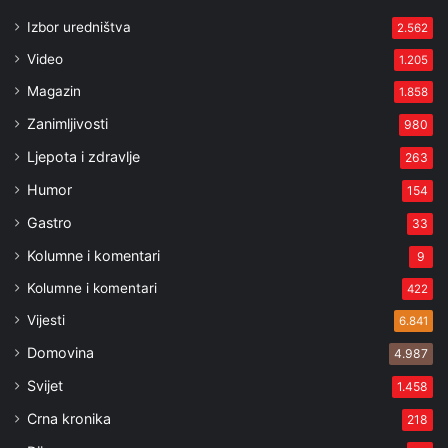
Izbor uredništva
2.562
Video
1.205
Magazin
1.858
Zanimljivosti
980
Ljepota i zdravlje
263
Humor
154
Gastro
33
Kolumne i komentari
9
Kolumne i komentari
422
Vijesti
6.841
Domovina
4.987
Svijet
1.458
Crna kronika
218