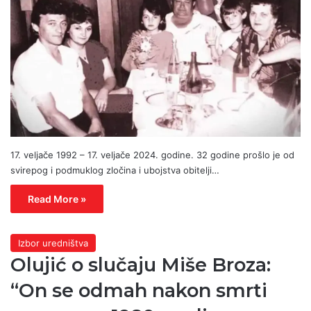
17. veljače 1992 – 17. veljače 2024. godine. 32 godine prošlo je od
svirepog i podmuklog zločina i ubojstva obitelji…
Read More »
Izbor uredništva
Olujić o slučaju Miše Broza:
“On se odmah nakon smrti