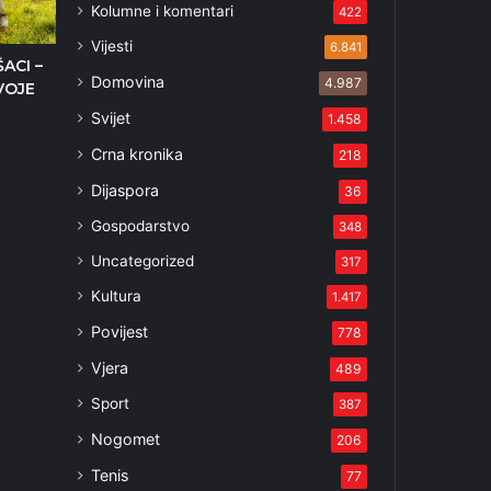
Kolumne i komentari
422
Vijesti
6.841
ŠACI –
Domovina
4.987
VOJE
Svijet
1.458
1
Crna kronika
218
Dijaspora
36
Gospodarstvo
348
Uncategorized
317
Kultura
1.417
Povijest
778
Vjera
489
Sport
387
Nogomet
206
Tenis
77