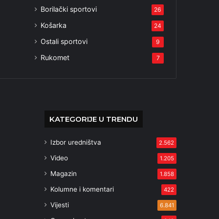
Borilački sportovi
26
Košarka
24
Ostali sportovi
9
Rukomet
7
KATEGORIJE U TRENDU
Izbor uredništva
2.562
Video
1.205
Magazin
1.858
Kolumne i komentari
422
Vijesti
6.841