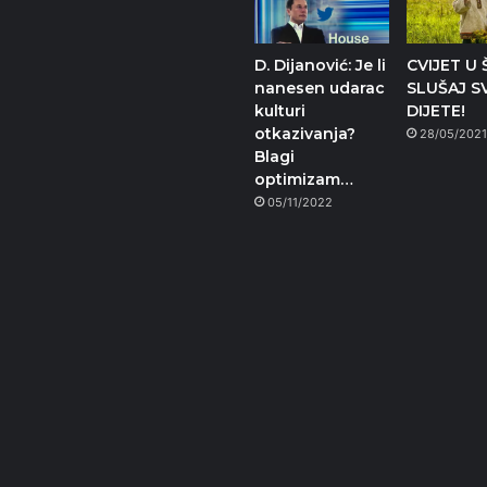
D. Dijanović: Je li
CVIJET U 
nanesen udarac
SLUŠAJ S
kulturi
DIJETE!
otkazivanja?
28/05/202
Blagi
optimizam…
05/11/2022