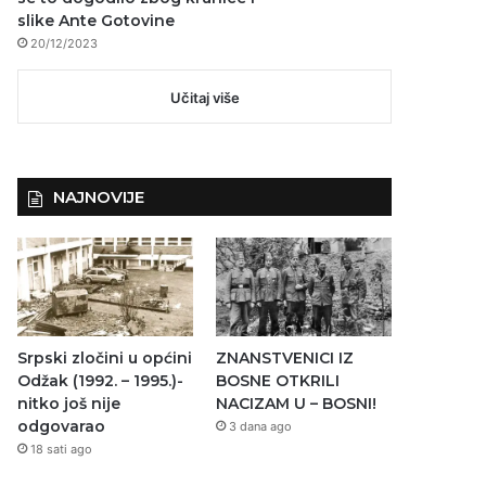
slike Ante Gotovine
20/12/2023
Učitaj više
NAJNOVIJE
Srpski zločini u općini
ZNANSTVENICI IZ
Odžak (1992. – 1995.)-
BOSNE OTKRILI
nitko još nije
NACIZAM U – BOSNI!
odgovarao
3 dana ago
18 sati ago