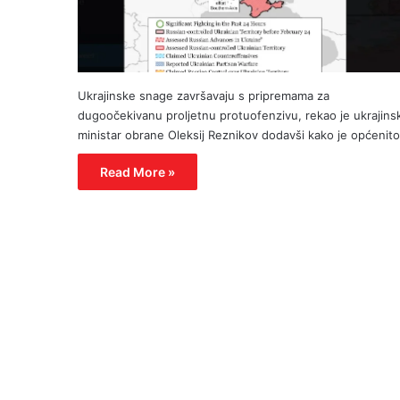
Ukrajinske snage završavaju s pripremama za
dugoočekivanu proljetnu protuofenzivu, rekao je ukrajinsk
ministar obrane Oleksij Reznikov dodavši kako je općenit
Read More »