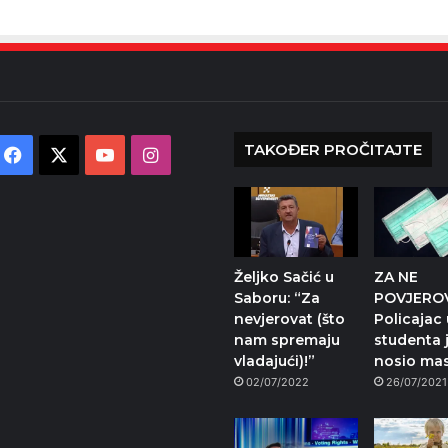
TAKOĐER PROČITAJTE
Facebook
X
YouTube
Instagram
Željko Sačić u
ZA NE
Saboru: “Za
POVJEROV
nevjerovat (što
Policajac
nam spremaju
studenta j
vladajući)!”
nosio ma
02/07/2022
26/07/2021