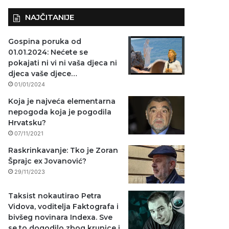
NAJČITANIJE
Gospina poruka od
01.01.2024: Nećete se
pokajati ni vi ni vaša djeca ni
djeca vaše djece…
01/01/2024
Koja je najveća elementarna
nepogoda koja je pogodila
Hrvatsku?
07/11/2021
Raskrinkavanje: Tko je Zoran
Šprajc ex Jovanović?
29/11/2023
Taksist nokautirao Petra
Vidova, voditelja Faktografa i
bivšeg novinara Indexa. Sve
se to dogodilo zbog krunice i