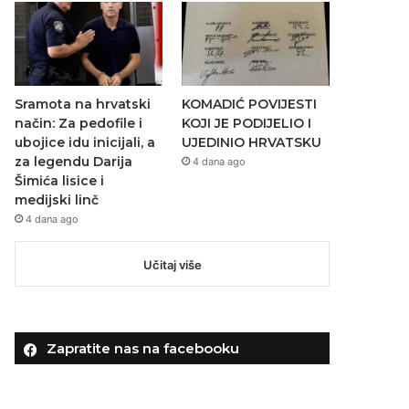
Sramota na hrvatski
KOMADIĆ POVIJESTI
način: Za pedofile i
KOJI JE PODIJELIO I
ubojice idu inicijali, a
UJEDINIO HRVATSKU
za legendu Darija
4 dana ago
Šimića lisice i
medijski linč
4 dana ago
Učitaj više
Zapratite nas na facebooku