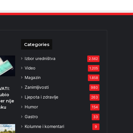
Categories
Izbor uredništva
2.562
Video
1.205
Magazin
1.858
Zanimljivosti
980
ATI:
 ubio
Ljepota i zdravlje
263
er nije
Humor
sku
154
Gastro
33
Kolumne i komentari
9