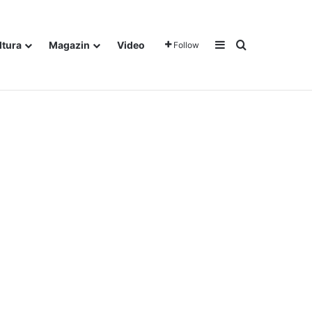
Sidebar
Traži
ltura
Magazin
Video
Follow