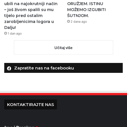
ubili na najokrutniji način
ORUŽJEM. ISTINU
– još živom spalili su mu
MOŽEMO IZGUBITI
tijelo pred ostalim
ŠUTNJOM.
zarobljenicima logora u
2 dana ago
Dalju!
1 dan ago
Učitaj više
Zapratite nas na facebooku
KONTAKTIRAJTE NAS