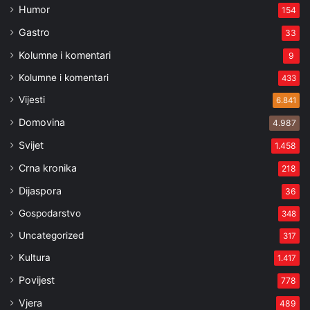
Humor
154
Gastro
33
Kolumne i komentari
9
Kolumne i komentari
433
Vijesti
6.841
Domovina
4.987
Svijet
1.458
Crna kronika
218
Dijaspora
36
Gospodarstvo
348
Uncategorized
317
Kultura
1.417
Povijest
778
Vjera
489