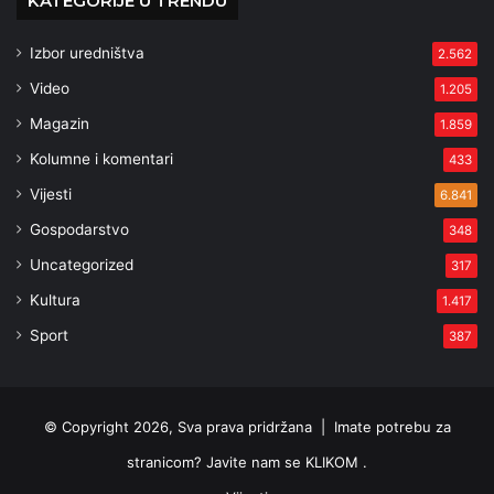
KATEGORIJE U TRENDU
Izbor uredništva
2.562
Video
1.205
Magazin
1.859
Kolumne i komentari
433
Vijesti
6.841
Gospodarstvo
348
Uncategorized
317
Kultura
1.417
Sport
387
© Copyright 2026, Sva prava pridržana |
Imate potrebu za
stranicom? Javite nam se KLIKOM .