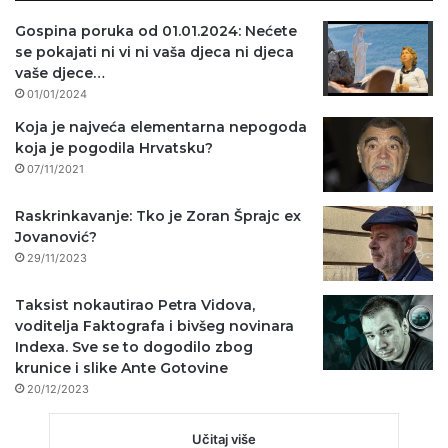
Gospina poruka od 01.01.2024: Nećete
se pokajati ni vi ni vaša djeca ni djeca
vaše djece…
01/01/2024
Koja je najveća elementarna nepogoda
koja je pogodila Hrvatsku?
07/11/2021
Raskrinkavanje: Tko je Zoran Šprajc ex
Jovanović?
29/11/2023
Taksist nokautirao Petra Vidova,
voditelja Faktografa i bivšeg novinara
Indexa. Sve se to dogodilo zbog
krunice i slike Ante Gotovine
20/12/2023
Učitaj više