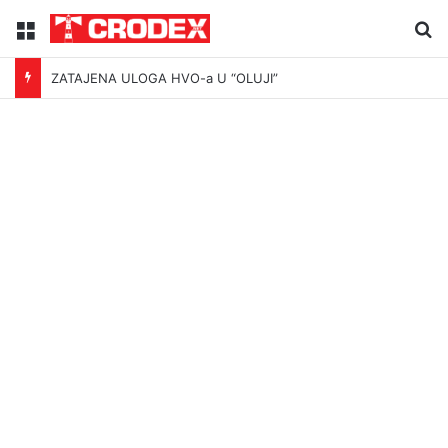
Menu
Tr
ZATAJENA ULOGA HVO-a U “OLUJI”