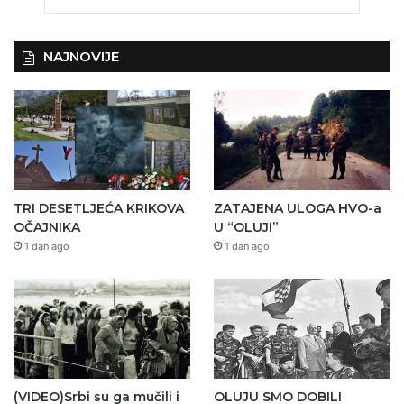
NAJNOVIJE
TRI DESETLJEĆA KRIKOVA
ZATAJENA ULOGA HVO-a
OČAJNIKA
U “OLUJI”
1 dan ago
1 dan ago
(VIDEO)Srbi su ga mučili i
OLUJU SMO DOBILI