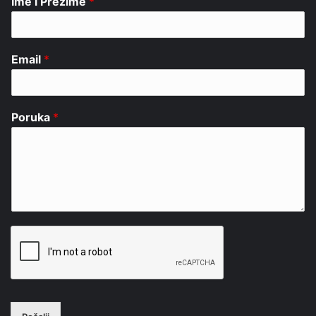
Ime i Prezime
*
Email
*
Poruka
*