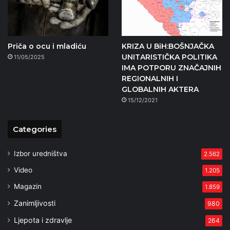
Priča o ocu i mladiću
KRIZA U BiH:BOŠNJAČKA
UNITARISTIČKA POLITIKA
11/05/2025
IMA POTPORU ZNAČAJNIH
REGIONALNIH I
GLOBALNIH AKTERA
15/12/2021
Categories
Izbor uredništva
2.562
Video
1.205
Magazin
1.859
Zanimljivosti
980
Ljepota i zdravlje
264