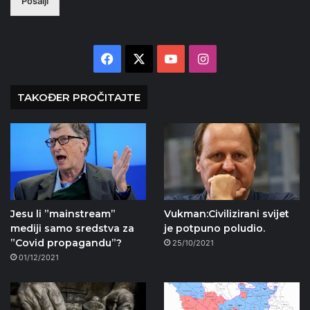
Pošalji
Facebook
X
YouTube
Instagram
TAKOĐER PROČITAJTE
Jesu li ”mainstream”
Vukman:Civilizirani svijet
mediji samo sredstva za
je potpuno poludio.
”Covid propagandu”?
25/10/2021
01/12/2021