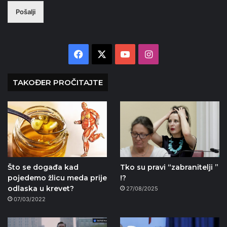
Pošalji
Facebook
X
YouTube
Instagram
TAKOĐER PROČITAJTE
Što se događa kad
Tko su pravi “zabranitelji ”
pojedemo žlicu meda prije
!?
odlaska u krevet?
27/08/2025
07/03/2022