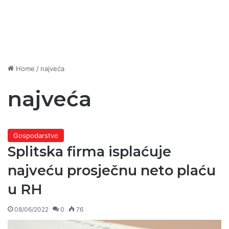
Home
/
najveća
najveća
Gospodarstvo
Splitska firma isplaćuje
najveću prosječnu neto plaću
u RH
08/06/2022
0
76