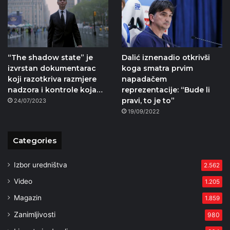
“The shadow state” je
Dalić iznenadio otkrivši
izvrstan dokumentarac
koga smatra prvim
koji razotkriva razmjere
napadačem
nadzora i kontrole koja…
reprezentacije: “Bude li
pravi, to je to”
24/07/2023
19/09/2022
Categories
Izbor uredništva
2.562
Video
1.205
Magazin
1.859
Zanimljivosti
980