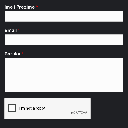
Ime i Prezime
*
Email
*
Poruka
*