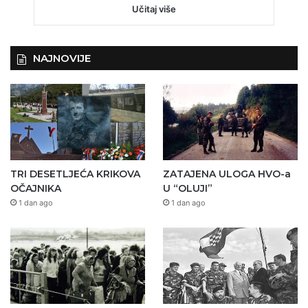
Učitaj više
NAJNOVIJE
TRI DESETLJEĆA KRIKOVA
ZATAJENA ULOGA HVO-a
OČAJNIKA
U “OLUJI”
1 dan ago
1 dan ago