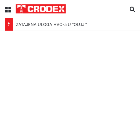
Menu
Tr
ZATAJENA ULOGA HVO-a U “OLUJI”