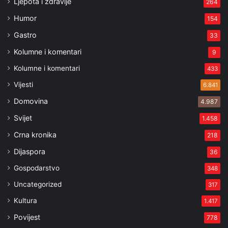
Ljepota i zdravlje
264
Humor
154
Gastro
33
Kolumne i komentari
9
Kolumne i komentari
433
Vijesti
6.841
Domovina
4.987
Svijet
1.458
Crna kronika
218
Dijaspora
36
Gospodarstvo
348
Uncategorized
317
Kultura
1.417
Povijest
778