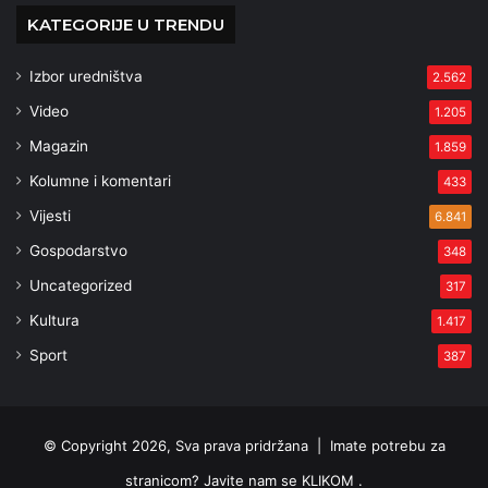
KATEGORIJE U TRENDU
Izbor uredništva
2.562
Video
1.205
Magazin
1.859
Kolumne i komentari
433
Vijesti
6.841
Gospodarstvo
348
Uncategorized
317
Kultura
1.417
Sport
387
© Copyright 2026, Sva prava pridržana |
Imate potrebu za
stranicom? Javite nam se KLIKOM .