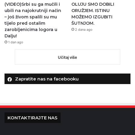
(VIDEO)Srbi su ga mučili i
OLUJU SMO DOBILI
ubili na najokrutniji način
ORUŽJEM. ISTINU
– još živom spalili su mu
MOŽEMO IZGUBITI
tijelo pred ostalim
ŠUTNJOM.
zarobljenicima logora u
2 dana ago
Dalju!
1 dan ago
Učitaj više
Zapratite nas na facebooku
KONTAKTIRAJTE NAS