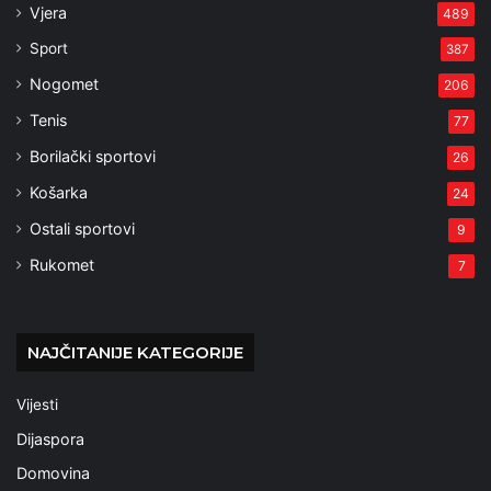
Vjera
489
Sport
387
Nogomet
206
Tenis
77
Borilački sportovi
26
Košarka
24
Ostali sportovi
9
Rukomet
7
NAJČITANIJE KATEGORIJE
Vijesti
Dijaspora
Domovina