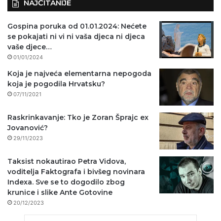
NAJČITANIJE
Gospina poruka od 01.01.2024: Nećete
se pokajati ni vi ni vaša djeca ni djeca
vaše djece…
01/01/2024
Koja je najveća elementarna nepogoda
koja je pogodila Hrvatsku?
07/11/2021
Raskrinkavanje: Tko je Zoran Šprajc ex
Jovanović?
29/11/2023
Taksist nokautirao Petra Vidova,
voditelja Faktografa i bivšeg novinara
Indexa. Sve se to dogodilo zbog
krunice i slike Ante Gotovine
20/12/2023