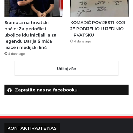
Sramota na hrvatski
KOMADIĆ POVIJESTI KOJI
način: Za pedofile i
JE PODIJELIO I UJEDINIO
ubojice idu inicijali, a za
HRVATSKU
legendu Darija Šimića
4 dana ago
lisice i medijski linč
4 dana ago
Učitaj više
Zapratite nas na facebooku
KONTAKTIRAJTE NAS