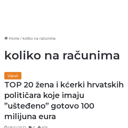
Home
/
koliko na računima
koliko na računima
Vijesti
TOP 20 žena i kćerki hrvatskih
političara koje imaju
”ušteđeno” gotovo 100
milijuna eura
08/11/2022
0
925