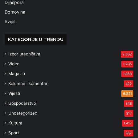
Dijaspora
Domovina
Svijet
KATEGORIJE U TRENDU
Izbor uredništva
2.562
Video
1.205
Magazin
1.858
Kolumne i komentari
422
Vijesti
6.841
Gospodarstvo
348
Uncategorized
317
Kultura
1.417
Sport
387