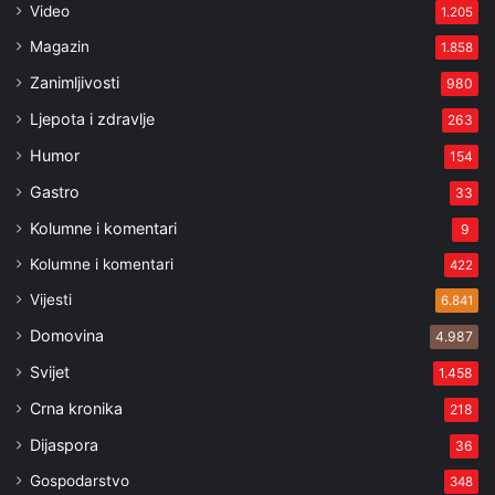
Video
1.205
Magazin
1.858
Zanimljivosti
980
Ljepota i zdravlje
263
Humor
154
Gastro
33
Kolumne i komentari
9
Kolumne i komentari
422
Vijesti
6.841
Domovina
4.987
Svijet
1.458
Crna kronika
218
Dijaspora
36
Gospodarstvo
348