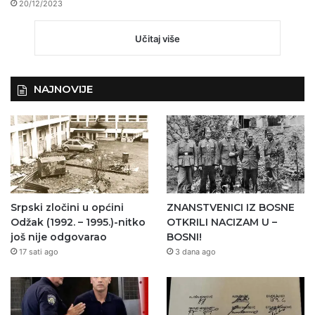
20/12/2023
Učitaj više
NAJNOVIJE
Srpski zločini u općini
ZNANSTVENICI IZ BOSNE
Odžak (1992. – 1995.)-nitko
OTKRILI NACIZAM U –
još nije odgovarao
BOSNI!
17 sati ago
3 dana ago