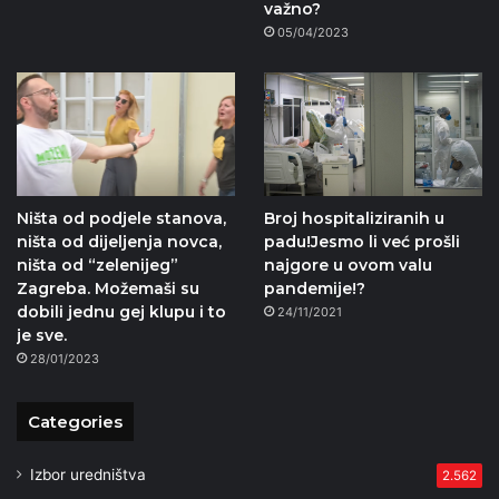
važno?
05/04/2023
Ništa od podjele stanova,
Broj hospitaliziranih u
ništa od dijeljenja novca,
padu!Jesmo li već prošli
ništa od “zelenijeg”
najgore u ovom valu
Zagreba. Možemaši su
pandemije!?
dobili jednu gej klupu i to
24/11/2021
je sve.
28/01/2023
Categories
Izbor uredništva
2.562