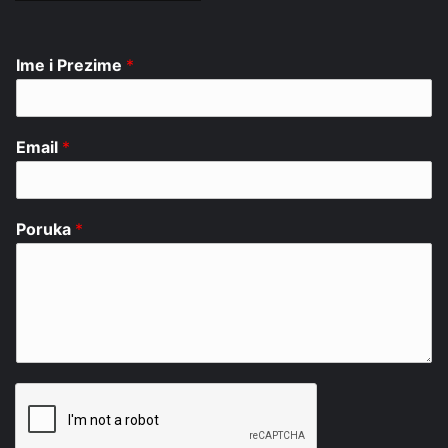
Ime i Prezime
*
Email
*
Poruka
*