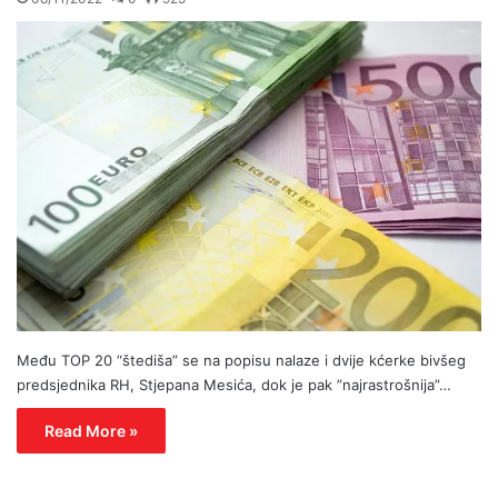
Među TOP 20 “štediša” se na popisu nalaze i dvije kćerke bivšeg
predsjednika RH, Stjepana Mesića, dok je pak ”najrastrošnija”…
Read More »