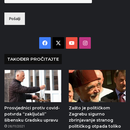
Pošalji
Facebook
X
YouTube
Instagram
TAKOĐER PROČITAJTE
Prosvjednici protiv covid-
Zašto je političkom
potvrda “zaključali”
Zagrebu sigurno
šibensku Gradsku upravu
zbrinjavanje stranog
političkog otpada toliko
26/11/2021