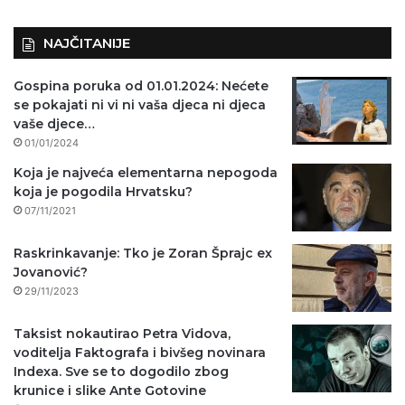
NAJČITANIJE
Gospina poruka od 01.01.2024: Nećete
se pokajati ni vi ni vaša djeca ni djeca
vaše djece…
01/01/2024
Koja je najveća elementarna nepogoda
koja je pogodila Hrvatsku?
07/11/2021
Raskrinkavanje: Tko je Zoran Šprajc ex
Jovanović?
29/11/2023
Taksist nokautirao Petra Vidova,
voditelja Faktografa i bivšeg novinara
Indexa. Sve se to dogodilo zbog
krunice i slike Ante Gotovine