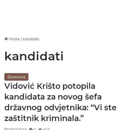
Home
/
kandidati
kandidati
Domovina
Vidović Krišto potopila
kandidata za novog šefa
državnog odvjetnika: “Vi ste
zaštitnik kriminala.”
18/01/2024
0
433