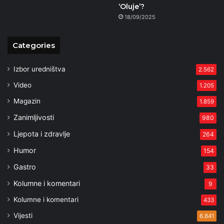
‘Oluje’?
18/09/2025
Categories
Izbor uredništva
2.562
Video
1.205
Magazin
1.859
Zanimljivosti
980
Ljepota i zdravlje
264
Humor
154
Gastro
33
Kolumne i komentari
9
Kolumne i komentari
433
Vijesti
6.841