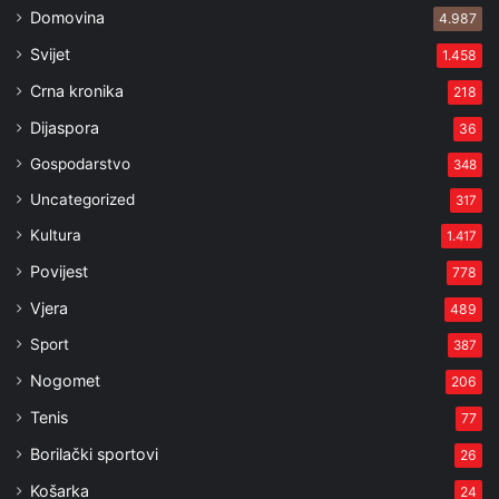
Domovina
4.987
Svijet
1.458
Crna kronika
218
Dijaspora
36
Gospodarstvo
348
Uncategorized
317
Kultura
1.417
Povijest
778
Vjera
489
Sport
387
Nogomet
206
Tenis
77
Borilački sportovi
26
Košarka
24