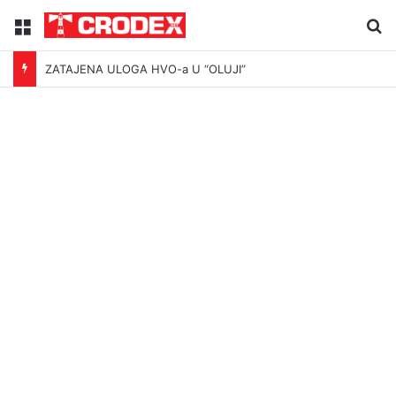
Menu
Tr
ZATAJENA ULOGA HVO-a U “OLUJI”