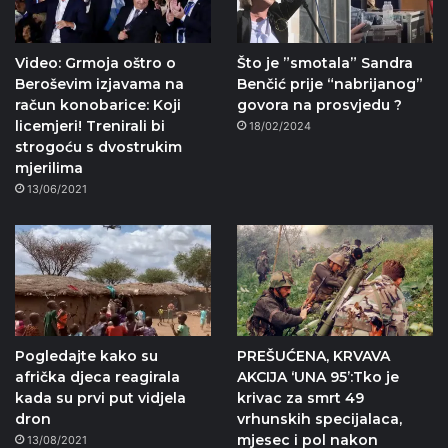
Video: Grmoja oštro o
Što je ”smotala” Sandra
Beroševim izjavama na
Benčić prije “nabrijanog”
račun konobarice: Koji
govora na prosvjedu ?
licemjeri! Trenirali bi
18/02/2024
strogoću s dvostrukim
mjerilima
13/06/2021
Pogledajte kako su
PREŠUĆENA, KRVAVA
afrička djeca reagirala
AKCIJA ‘UNA 95’:Tko je
kada su prvi put vidjela
krivac za smrt 49
dron
vrhunskih specijalaca,
mjesec i pol nakon
13/08/2021