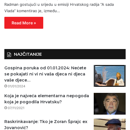
Radman gostujući u srijedu u emisiji Hrvatskog radija “A sada
Vlada” komentirao je, između…
Read More »
NAJČITANIJE
Gospina poruka od 01.01.2024: Nećete
se pokajati ni vi ni vaša djeca ni djeca
vaše djece…
01/01/2024
Koja je najveća elementarna nepogoda
koja je pogodila Hrvatsku?
07/11/2021
Raskrinkavanje: Tko je Zoran Šprajc ex
Jovanović?