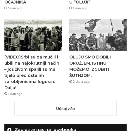
OČAJNIKA
U “OLUJI”
1 dan ago
1 dan ago
(VIDEO)Srbi su ga mučili i
OLUJU SMO DOBILI
ubili na najokrutniji način
ORUŽJEM. ISTINU
– još živom spalili su mu
MOŽEMO IZGUBITI
tijelo pred ostalim
ŠUTNJOM.
zarobljenicima logora u
2 dana ago
Dalju!
1 dan ago
Učitaj više
Zapratite nas na facebooku