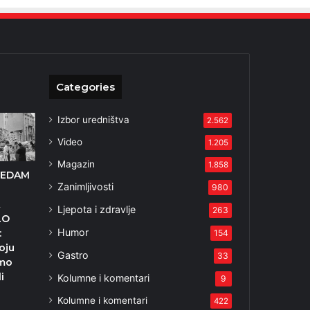
Categories
Izbor uredništva
2.562
Video
1.205
Magazin
1.858
SEDAM
Zanimljivosti
980
A
Ljepota i zdravlje
263
LO
Humor
:
154
oju
Gastro
33
smo
li
Kolumne i komentari
9
6
Kolumne i komentari
422