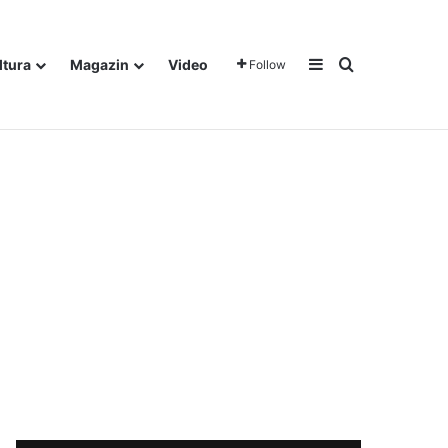
Sidebar
Traži
ltura
Magazin
Video
Follow