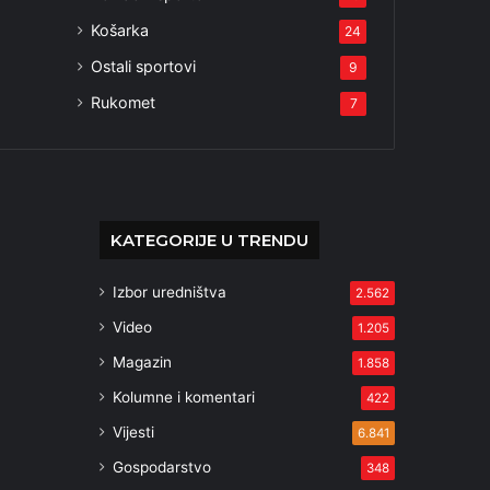
Košarka
24
Ostali sportovi
9
Rukomet
7
KATEGORIJE U TRENDU
Izbor uredništva
2.562
Video
1.205
Magazin
1.858
Kolumne i komentari
422
Vijesti
6.841
Gospodarstvo
348