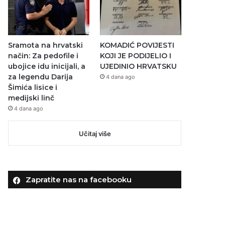
Sramota na hrvatski
KOMADIĆ POVIJESTI
način: Za pedofile i
KOJI JE PODIJELIO I
ubojice idu inicijali, a
UJEDINIO HRVATSKU
za legendu Darija
4 dana ago
Šimića lisice i
medijski linč
4 dana ago
Učitaj više
Zapratite nas na facebooku