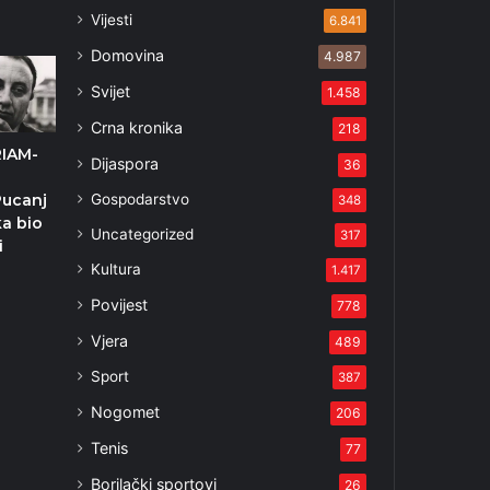
Vijesti
6.841
Domovina
4.987
Svijet
1.458
Crna kronika
218
IAM-
Dijaspora
36
Gospodarstvo
Pucanj
348
ka bio
Uncategorized
317
i
Kultura
1.417
Povijest
778
5
Vjera
489
Sport
387
Nogomet
206
Tenis
77
Borilački sportovi
26