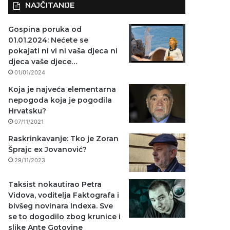
NAJČITANIJE
Gospina poruka od
01.01.2024: Nećete se
pokajati ni vi ni vaša djeca ni
djeca vaše djece…
01/01/2024
Koja je najveća elementarna
nepogoda koja je pogodila
Hrvatsku?
07/11/2021
Raskrinkavanje: Tko je Zoran
Šprajc ex Jovanović?
29/11/2023
Taksist nokautirao Petra
Vidova, voditelja Faktografa i
bivšeg novinara Indexa. Sve
se to dogodilo zbog krunice i
slike Ante Gotovine