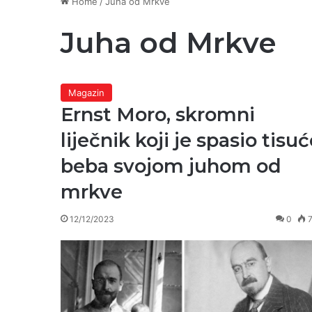
Home
/
Juha od Mrkve
Juha od Mrkve
Magazin
Ernst Moro, skromni
liječnik koji je spasio tisu
beba svojom juhom od
mrkve
12/12/2023
0
7