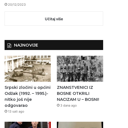
20/12/2023
Učitaj više
NAJNOVIJE
Srpski zločini u općini
ZNANSTVENICI IZ
Odžak (1992. – 1995.)-
BOSNE OTKRILI
nitko još nije
NACIZAM U – BOSNI!
odgovarao
3 dana ago
13 sati ago