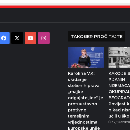
TAKOĐER PROČITAJTE
Facebook
X
YouTube
Instagram
Karolina V.K.:
KAKO JE 
ukidanje
PIJANIH
stečenih prava
NIJEMAC
„majke
OKUPIRA
odgajateljice“ je
BEOGRAD
protuustavno i
Povijest k
protivno
nikad ni
temeljnim
učili u ško
vrijednostima
12/04/202
Europske unije