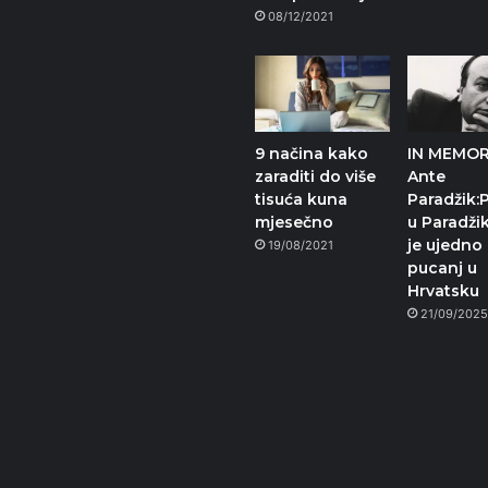
08/12/2021
9 načina kako
IN MEMOR
zaraditi do više
Ante
tisuća kuna
Paradžik:
mjesečno
u Paradži
je ujedno 
19/08/2021
pucanj u
Hrvatsku
21/09/202