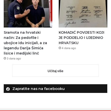
Sramota na hrvatski
KOMADIĆ POVIJESTI KOJI
način: Za pedofile i
JE PODIJELIO I UJEDINIO
ubojice idu inicijali, a za
HRVATSKU
legendu Darija Šimića
4 dana ago
lisice i medijski linč
3 dana ago
Učitaj više
Zapratite nas na facebooku