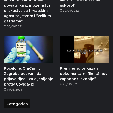
povratnika iz inozemstva,
uskoro!”
o iskustvu sa hrvatskim
30/04/2022
ugostiteljstvom i “velikim
gazdama”…
05/09/2021
Počelo je: Građani u
Premijerno prikazan
Zagrebu pozvani da
dokumentarni film „Sinovi
prijave djecu za cijepljenje
zapadne Slavonije“
protiv Covida-19
26/11/2021
14/06/2021
Categories