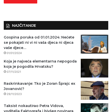
NAJČITANIJE
Gospina poruka od 01.01.2024: Nećete
se pokajati ni vi ni vaša djeca ni djeca
vaše djece…
01/01/2024
Koja je najveća elementarna nepogoda
koja je pogodila Hrvatsku?
07/11/2021
Raskrinkavanje: Tko je Zoran Šprajc ex
Jovanović?
29/11/2023
Taksist nokautirao Petra Vidova,
voditelja Faktografa i bivšeg novinara