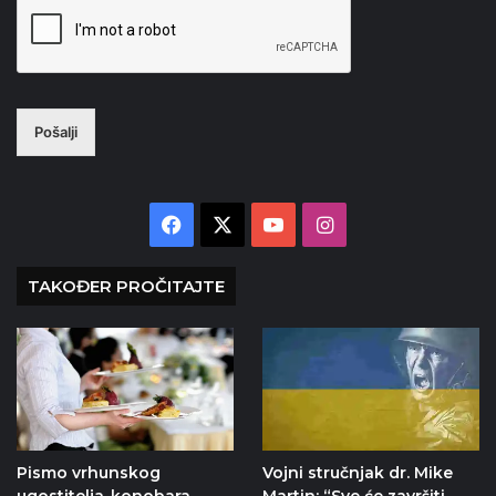
Pošalji
Facebook
X
YouTube
Instagram
TAKOĐER PROČITAJTE
Pismo vrhunskog
Vojni stručnjak dr. Mike
ugostitelja-konobara,
Martin: “Sve će završiti