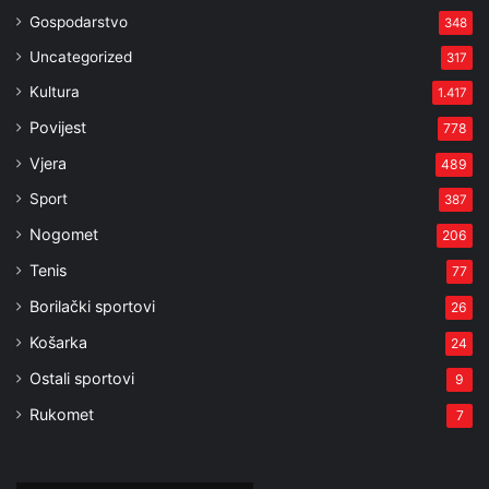
Gospodarstvo
348
Uncategorized
317
Kultura
1.417
Povijest
778
Vjera
489
Sport
387
Nogomet
206
Tenis
77
Borilački sportovi
26
Košarka
24
Ostali sportovi
9
Rukomet
7