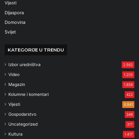
Vijesti
Dijaspora
Domovina
Svijet
KATEGORIJE U TRENDU
Izbor uredništva
2.562
Video
1.205
Magazin
1.858
Kolumne i komentari
422
Vijesti
6.841
Gospodarstvo
348
Uncategorized
317
Kultura
1.417