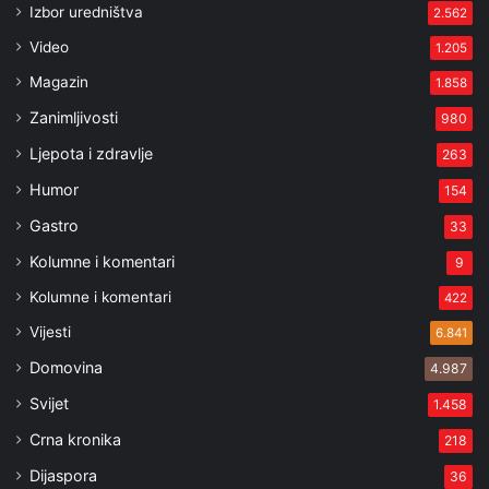
Izbor uredništva
2.562
Video
1.205
Magazin
1.858
Zanimljivosti
980
Ljepota i zdravlje
263
Humor
154
Gastro
33
Kolumne i komentari
9
Kolumne i komentari
422
Vijesti
6.841
Domovina
4.987
Svijet
1.458
Crna kronika
218
Dijaspora
36