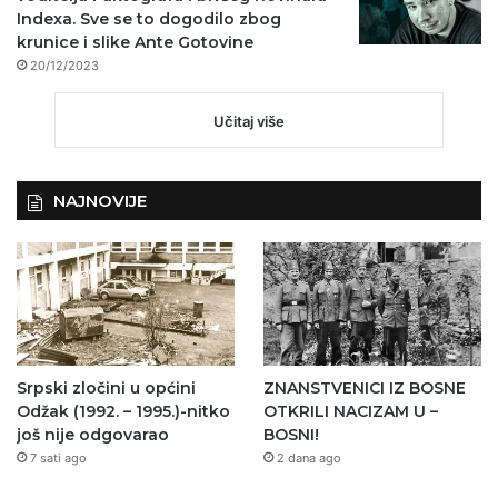
Indexa. Sve se to dogodilo zbog
krunice i slike Ante Gotovine
20/12/2023
Učitaj više
NAJNOVIJE
Srpski zločini u općini
ZNANSTVENICI IZ BOSNE
Odžak (1992. – 1995.)-nitko
OTKRILI NACIZAM U –
još nije odgovarao
BOSNI!
7 sati ago
2 dana ago