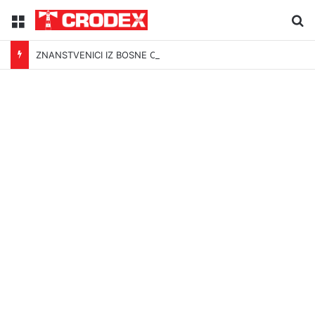
Menu
Tr
ZNANSTVENICI IZ BOSNE OTKRILI NACIZAM U – BOSNI!