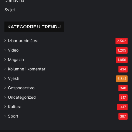
Domovina
Svijet
KATEGORIJE U TRENDU
Izbor uredništva
2.562
Video
1.205
Magazin
1.859
Kolumne i komentari
434
Vijesti
6.841
Gospodarstvo
348
Uncategorized
317
Kultura
1.417
Sport
387