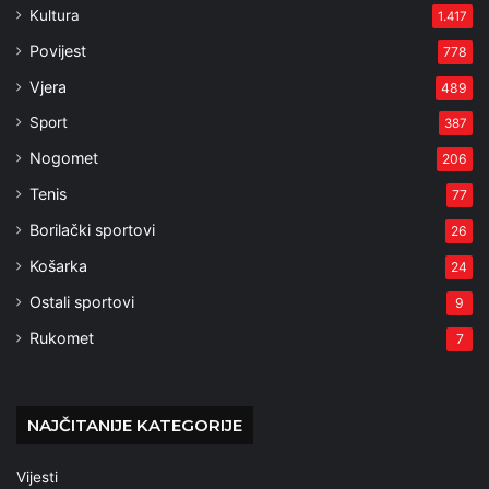
Kultura
1.417
Povijest
778
Vjera
489
Sport
387
Nogomet
206
Tenis
77
Borilački sportovi
26
Košarka
24
Ostali sportovi
9
Rukomet
7
NAJČITANIJE KATEGORIJE
Vijesti