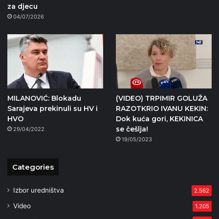
za djecu
04/07/2026
MILANOVIĆ: Blokadu
(VIDEO) TRPIMIR GOLUŽA
Sarajeva prekinuli su HV i
RAZOTKRIO IVANU KEKIN:
HVO
Dok kuća gori, KEKINICA
se češlja!
29/04/2022
19/05/2023
Categories
Izbor uredništva
2.562
Video
1.205