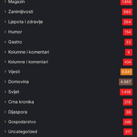
Magazin
1.859
Zanimljivosti
980
Ljepota i zdravlje
264
Humor
154
Gastro
33
Kolumne i komentari
9
Kolumne i komentari
434
Vijesti
6.841
Domovina
4.987
Svijet
1.458
Crna kronika
218
Dijaspora
36
Gospodarstvo
348
Uncategorized
317