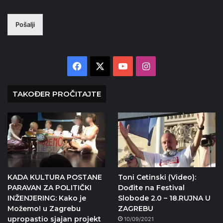
Pošalji
Facebook
X
YouTube
Instagram
TAKOĐER PROČITAJTE
KADA KULTURA POSTANE
Toni Cetinski (Video):
PARAVAN ZA POLITIČKI
Dođite na Festival
INŽENJERING: Kako je
Slobode 2.0 – 18.RUJNA U
Možemo! u Zagrebu
ZAGREBU
upropastio sjajan projekt
10/09/2021