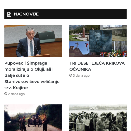
NAJNOVIJE
Pupovac i Šimpraga
TRI DESETLJEĆA KRIKOVA
moraliziraju o Oluji, ali i
OČAJNIKA
dalje šute o
3 dana ago
Stanivukovićevu veličanju
tzv. Krajine
2 dana ago