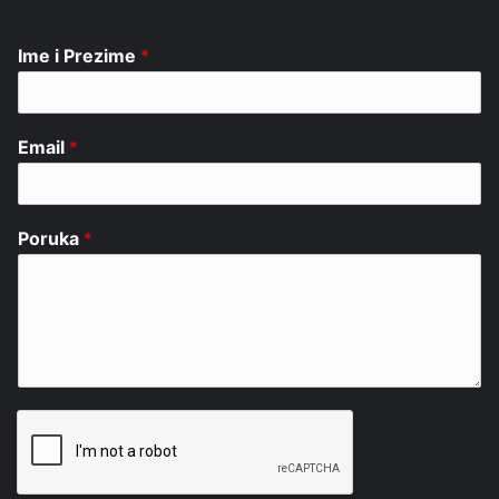
Ime i Prezime
*
Email
*
Poruka
*