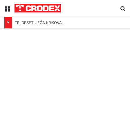
Menu
Tr
TRI DESETLJEĆA KRIKOVA OČAJNIKA