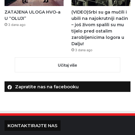
ZATAJENA ULOGA HVO-a
(VIDEO)Srbi su ga mučili i
U “OLUJI”
ubili na najokrutniji način
– još živom spalili su mu
3 dana ago
tijelo pred ostalim
zarobljenicima logora u
Dalju!
3 dana ago
Učitaj više
Zapratite nas na facebooku
KONTAKTIRAJTE NAS