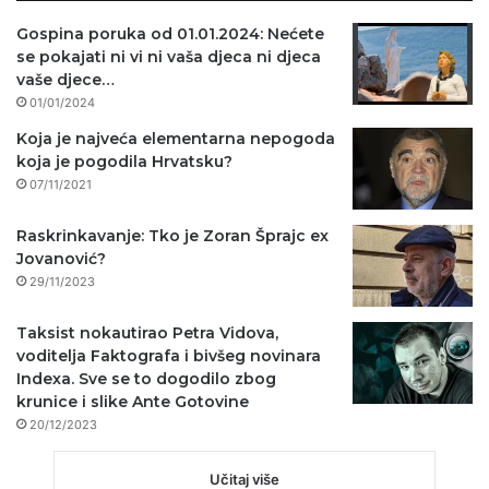
Gospina poruka od 01.01.2024: Nećete
se pokajati ni vi ni vaša djeca ni djeca
vaše djece…
01/01/2024
Koja je najveća elementarna nepogoda
koja je pogodila Hrvatsku?
07/11/2021
Raskrinkavanje: Tko je Zoran Šprajc ex
Jovanović?
29/11/2023
Taksist nokautirao Petra Vidova,
voditelja Faktografa i bivšeg novinara
Indexa. Sve se to dogodilo zbog
krunice i slike Ante Gotovine
20/12/2023
Učitaj više