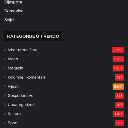
Dijaspora
Domovina
Svijet
KATEGORIJE U TRENDU
Izbor uredništva
2.562
Video
1.205
Magazin
1.859
Kolumne i komentari
434
Vijesti
6.841
Gospodarstvo
348
Uncategorized
317
Kultura
1.417
Sport
387