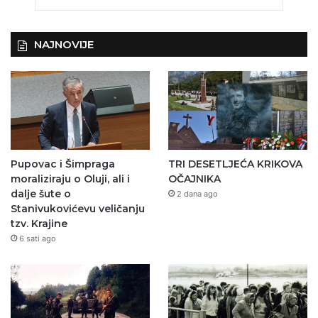
NAJNOVIJE
Pupovac i Šimpraga
TRI DESETLJEĆA KRIKOVA
moraliziraju o Oluji, ali i
OČAJNIKA
dalje šute o
2 dana ago
Stanivukovićevu veličanju
tzv. Krajine
6 sati ago