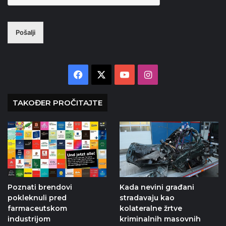
Pošalji
Facebook
X
YouTube
Instagram
TAKOĐER PROČITAJTE
Poznati brendovi
Kada nevini građani
pokleknuli pred
stradavaju kao
farmaceutskom
kolateralne žrtve
industrijom
kriminalnih masovnih