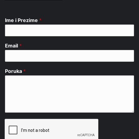
Ime i Prezime
*
Email
*
Poruka
*