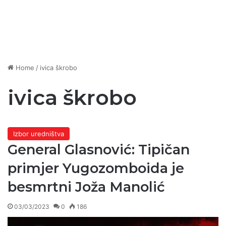
Home
/
ivica škrobo
ivica škrobo
Izbor uredništva
General Glasnović: Tipičan
primjer Yugozomboida je
besmrtni Joža Manolić
03/03/2023
0
186