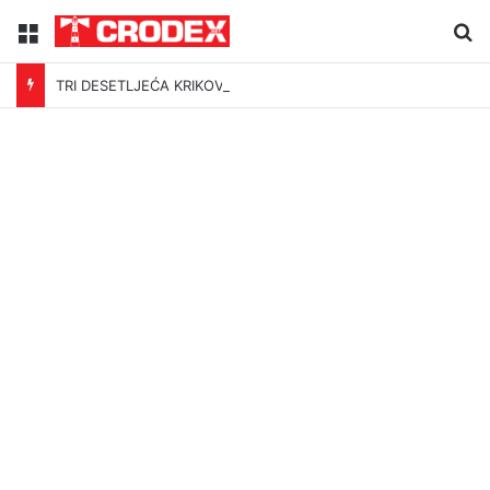
Menu
Tr
TRI DESETLJEĆA KRIKOVA OČAJNIKA