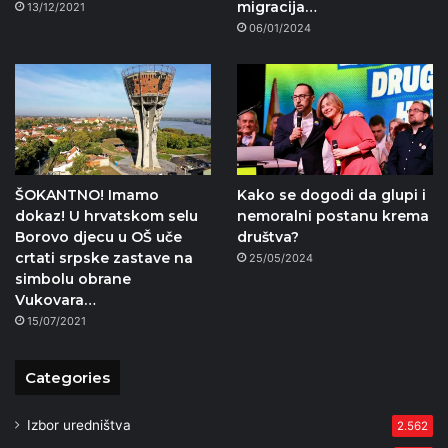
migracija…
13/12/2021
06/01/2024
ŠOKANTNO! Imamo
Kako se dogodi da glupi i
dokaz! U hrvatskom selu
nemoralni postanu krema
Borovo djecu u OŠ uče
društva?
crtati srpske zastave na
25/05/2024
simbolu obrane
Vukovara…
15/07/2021
Categories
Izbor uredništva
2.562