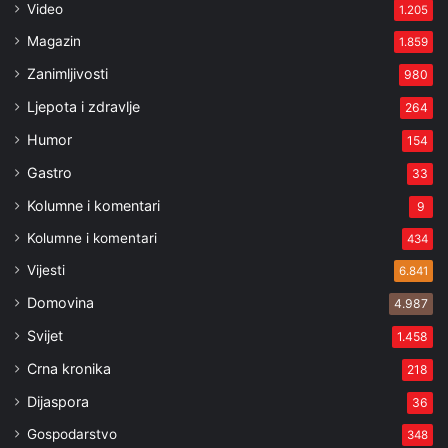
Video
1.205
Magazin
1.859
Zanimljivosti
980
Ljepota i zdravlje
264
Humor
154
Gastro
33
Kolumne i komentari
9
Kolumne i komentari
434
Vijesti
6.841
Domovina
4.987
Svijet
1.458
Crna kronika
218
Dijaspora
36
Gospodarstvo
348