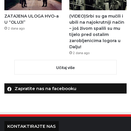
ZATAJENA ULOGA HVO-a
(VIDEO)Srbi su ga mučili i
U “OLUJI”
ubili na najokrutniji način
– još živom spalili su mu
2 dana ago
tijelo pred ostalim
zarobljenicima logora u
Dalju!
2 dana ago
Učitaj više
Zapratite nas na facebooku
KONTAKTIRAJTE NAS