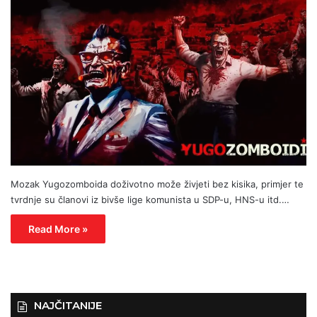
Mozak Yugozomboida doživotno može živjeti bez kisika, primjer te
tvrdnje su članovi iz bivše lige komunista u SDP-u, HNS-u itd.…
Read More »
NAJČITANIJE