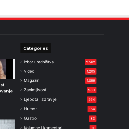
Categories
Izbor uredništva
2.562
Video
1.205
Magazin
1.859
st
Zanimljivosti
980
ovanje
5
Ljepota i zdravlje
264
Humor
154
Gastro
33
Kolumne i komentari
9