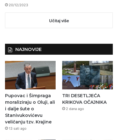
20/12/2023
Učitaj više
NAJNOVIJE
Pupovac i Šimpraga
TRI DESETLJEĆA
moraliziraju o Oluji, ali
KRIKOVA OČAJNIKA
i dalje šute o
2 dana ago
Stanivukovićevu
veličanju tzv. Krajine
13 sati ago