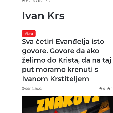
Home
/
Ivan Krs
Ivan Krs
Vjera
Sva četiri Evanđelja isto
govore. Govore da ako
želimo do Krista, da na taj
put moramo krenuti s
Ivanom Krstiteljem
09/12/2023
0
1