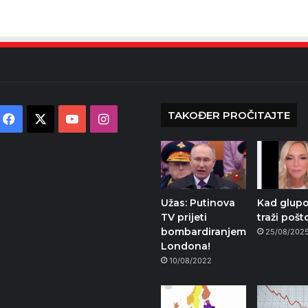
TAKOĐER PROČITAJTE
Facebook
X
YouTube
Instagram
Užas: Putinova
Kad glupo
TV prijeti
traži pošt
bombardiranjem
25/08/202
Londona!
10/08/2022