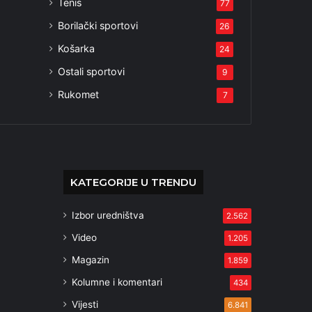
Tenis
77
Borilački sportovi
26
Košarka
24
Ostali sportovi
9
Rukomet
7
KATEGORIJE U TRENDU
Izbor uredništva
2.562
Video
1.205
Magazin
1.859
Kolumne i komentari
434
Vijesti
6.841