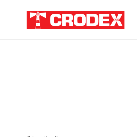
Breaking News
Pupovac i Šimpraga moraliziraju o Oluji, 