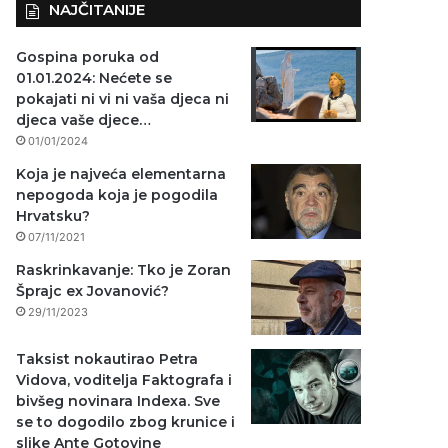
NAJČITANIJE
Gospina poruka od
01.01.2024: Nećete se
pokajati ni vi ni vaša djeca ni
djeca vaše djece…
01/01/2024
Koja je najveća elementarna
nepogoda koja je pogodila
Hrvatsku?
07/11/2021
Raskrinkavanje: Tko je Zoran
Šprajc ex Jovanović?
29/11/2023
Taksist nokautirao Petra
Vidova, voditelja Faktografa i
bivšeg novinara Indexa. Sve
se to dogodilo zbog krunice i
slike Ante Gotovine