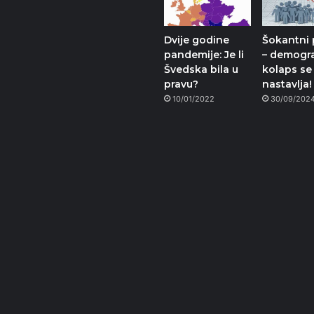
Dvije godine
Šokantni 
pandemije: Je li
– demogra
Švedska bila u
kolaps se
pravu?
nastavlja!
10/01/2022
30/09/202