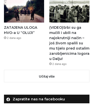
ZATAJENA ULOGA
(VIDEO)Srbi su ga
HVO-a U “OLUJI”
mučili i ubili na
najokrutniji način –
2 dana ago
još živom spalili su
mu tijelo pred ostalim
zarobljenicima logora
u Dalju!
2 dana ago
Učitaj više
Zapratite nas na facebooku