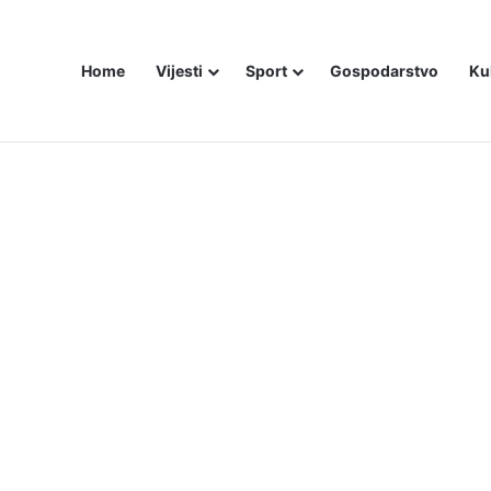
Home
Vijesti
Sport
Gospodarstvo
Ku
ali i dalje šute o Stanivukovićevu veličanju tzv. Krajine