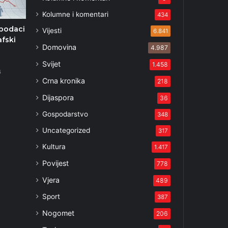
Kolumne i komentari
434
podaci
Vijesti
6.841
fski
Domovina
4.987
Svijet
1.458
4
Crna kronika
218
Dijaspora
36
Gospodarstvo
348
Uncategorized
317
Kultura
1.417
Povijest
778
Vjera
489
Sport
387
Nogomet
206