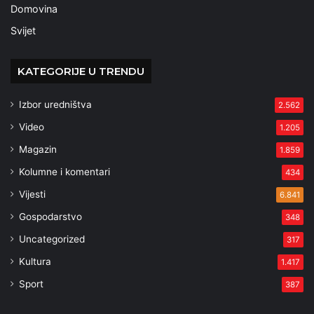
Domovina
Svijet
KATEGORIJE U TRENDU
Izbor uredništva
2.562
Video
1.205
Magazin
1.859
Kolumne i komentari
434
Vijesti
6.841
Gospodarstvo
348
Uncategorized
317
Kultura
1.417
Sport
387