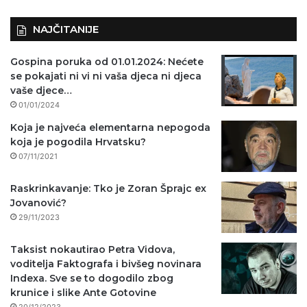
NAJČITANIJE
Gospina poruka od 01.01.2024: Nećete
se pokajati ni vi ni vaša djeca ni djeca
vaše djece…
01/01/2024
Koja je najveća elementarna nepogoda
koja je pogodila Hrvatsku?
07/11/2021
Raskrinkavanje: Tko je Zoran Šprajc ex
Jovanović?
29/11/2023
Taksist nokautirao Petra Vidova,
voditelja Faktografa i bivšeg novinara
Indexa. Sve se to dogodilo zbog
krunice i slike Ante Gotovine