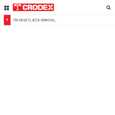
Menu
Tr
TRI DESETLJEĆA KRIKOVA OČAJNIKA