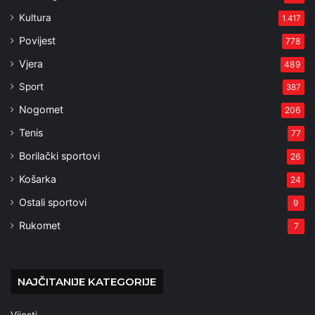
Kultura
1.417
Povijest
778
Vjera
489
Sport
387
Nogomet
206
Tenis
77
Borilački sportovi
26
Košarka
24
Ostali sportovi
9
Rukomet
7
NAJČITANIJE KATEGORIJE