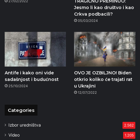
TRAGIČNO PREMINUO:
27/02/2022
Jesmo li kao društvo i kao
Crkva podbacili?
05/03/2024
Antife i kako oni vide
OVO JE OZBILJNO! Biden
sadašnjost i budućnost
otkrio koliko će trajati rat
u Ukrajini
25/10/2024
12/07/2022
Categories
Izbor uredništva
2.562
Video
1.205