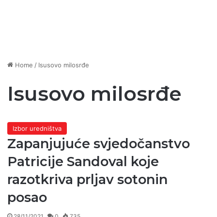
Home
/
Isusovo milosrđe
Isusovo milosrđe
Izbor uredništva
Zapanjujuće svjedočanstvo
Patricije Sandoval koje
razotkriva prljav sotonin
posao
28/11/2021
0
735