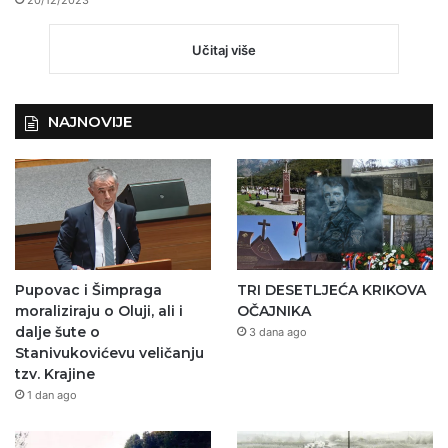
20/12/2023
Učitaj više
NAJNOVIJE
Pupovac i Šimpraga
TRI DESETLJEĆA KRIKOVA
moraliziraju o Oluji, ali i
OČAJNIKA
dalje šute o
3 dana ago
Stanivukovićevu veličanju
tzv. Krajine
1 dan ago