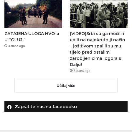
ZATAJENA ULOGA HVO-a
(VIDEO)Srbi su ga mučili i
U “OLUJI”
ubili na najokrutniji način
– još živom spalili su mu
3 dana ago
tijelo pred ostalim
zarobljenicima logora u
Dalju!
3 dana ago
Učitaj više
Zapratite nas na facebooku