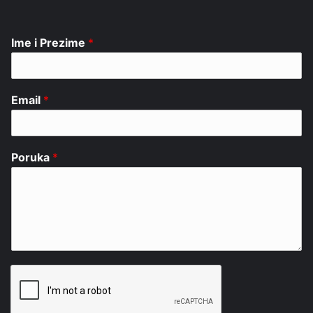
Ime i Prezime
*
Email
*
Poruka
*