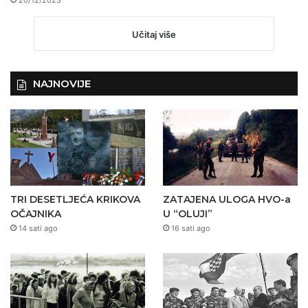
20/12/2023
Učitaj više
NAJNOVIJE
TRI DESETLJEĆA KRIKOVA
ZATAJENA ULOGA HVO-a
OČAJNIKA
U “OLUJI”
14 sati ago
16 sati ago