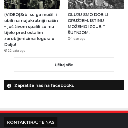
(VIDEO)Srbi su ga mučili i
OLUJU SMO DOBILI
ubili na najokrutniji način
ORUŽJEM. ISTINU
– još živom spalili su mu
MOŽEMO IZGUBITI
tijelo pred ostalim
ŠUTNJOM.
zarobljenicima logora u
1 dan ago
Dalju!
22 sata ago
Učitaj više
Zapratite nas na facebooku
KONTAKTIRAJTE NAS