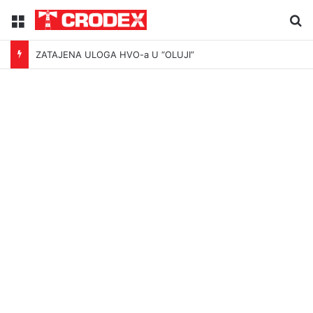
Menu
Tr
ZATAJENA ULOGA HVO-a U “OLUJI”