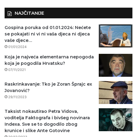
NAJČITANIJE
Gospina poruka od 01.01.2024: Nećete
se pokajati ni vi ni vaša djeca ni djeca
vaše djece…
01/01/2024
Koja je najveća elementarna nepogoda
koja je pogodila Hrvatsku?
07/11/2021
Raskrinkavanje: Tko je Zoran Šprajc ex
Jovanović?
29/11/2023
Taksist nokautirao Petra Vidova,
voditelja Faktografa i bivšeg novinara
Indexa. Sve se to dogodilo zbog
krunice i slike Ante Gotovine