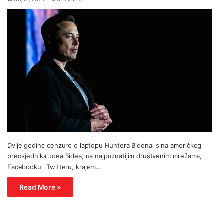
Dvije godine cenzure o laptopu Huntera Bidena, sina američkog
predsjednika Joea Bidea, na najpoznatijim društvenim mrežama,
Facebooku i Twitteru, krajem…
Read More »