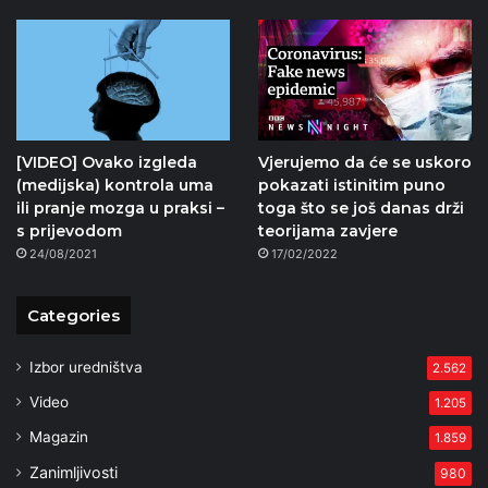
[VIDEO] Ovako izgleda
Vjerujemo da će se uskoro
(medijska) kontrola uma
pokazati istinitim puno
ili pranje mozga u praksi –
toga što se još danas drži
s prijevodom
teorijama zavjere
24/08/2021
17/02/2022
Categories
Izbor uredništva
2.562
Video
1.205
Magazin
1.859
Zanimljivosti
980