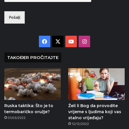
Pošalji
Facebook
X
YouTube
Instagram
TAKOĐER PROČITAJTE
Ruska taktika: Što je to
Želi li Bog da provodite
termobaričko oružje?
vrijeme s ljudima koji vas
stalno vrijeđaju?
01/03/2022
12/12/2022