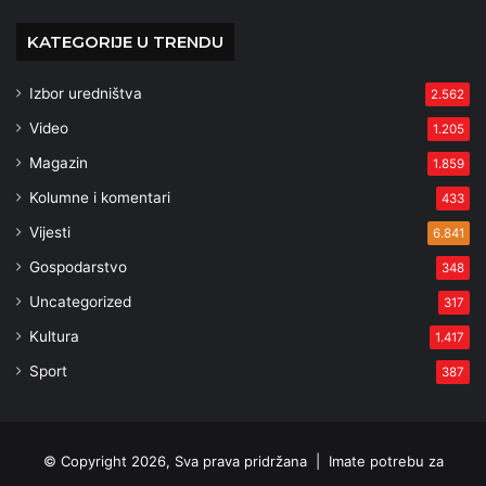
KATEGORIJE U TRENDU
Izbor uredništva
2.562
Video
1.205
Magazin
1.859
Kolumne i komentari
433
Vijesti
6.841
Gospodarstvo
348
Uncategorized
317
Kultura
1.417
Sport
387
© Copyright 2026, Sva prava pridržana |
Imate potrebu za