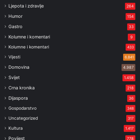
Ljepota i zdravlje
264
Humor
154
Gastro
33
Kolumne i komentari
9
Kolumne i komentari
433
Vijesti
6.841
Domovina
4.987
Svijet
1.458
Crna kronika
218
Dijaspora
36
Gospodarstvo
348
Uncategorized
317
Kultura
1.417
Povijest
778