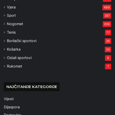
Vjera
489
Sport
387
Nogomet
206
Tenis
77
Borilački sportovi
26
Košarka
24
Ostali sportovi
9
Rukomet
7
NAJČITANIJE KATEGORIJE
Vijesti
Dijaspora
Domovina