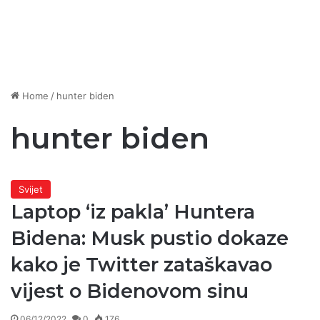
Home
/
hunter biden
hunter biden
Svijet
Laptop ‘iz pakla’ Huntera
Bidena: Musk pustio dokaze
kako je Twitter zataškavao
vijest o Bidenovom sinu
06/12/2022
0
176