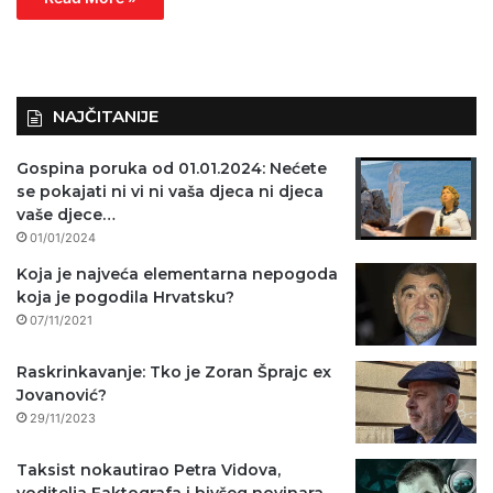
NAJČITANIJE
Gospina poruka od 01.01.2024: Nećete
se pokajati ni vi ni vaša djeca ni djeca
vaše djece…
01/01/2024
Koja je najveća elementarna nepogoda
koja je pogodila Hrvatsku?
07/11/2021
Raskrinkavanje: Tko je Zoran Šprajc ex
Jovanović?
29/11/2023
Taksist nokautirao Petra Vidova,
voditelja Faktografa i bivšeg novinara