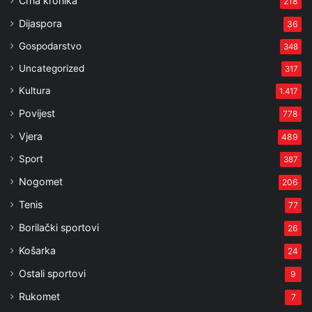
Crna kronika
218
Dijaspora
36
Gospodarstvo
348
Uncategorized
317
Kultura
1.417
Povijest
778
Vjera
489
Sport
387
Nogomet
206
Tenis
77
Borilački sportovi
26
Košarka
24
Ostali sportovi
9
Rukomet
7