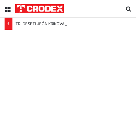
Menu
Tr
TRI DESETLJEĆA KRIKOVA OČAJNIKA