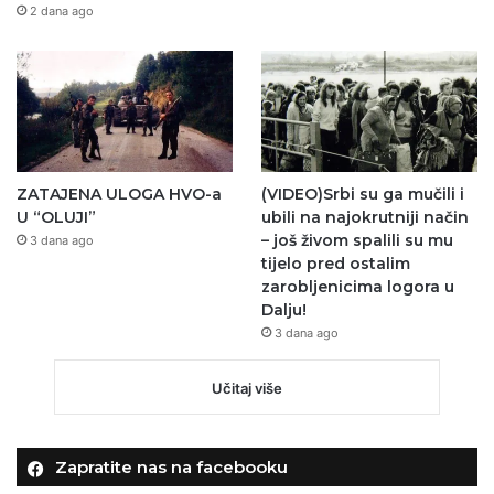
2 dana ago
ZATAJENA ULOGA HVO-a
(VIDEO)Srbi su ga mučili i
U “OLUJI”
ubili na najokrutniji način
– još živom spalili su mu
3 dana ago
tijelo pred ostalim
zarobljenicima logora u
Dalju!
3 dana ago
Učitaj više
Zapratite nas na facebooku