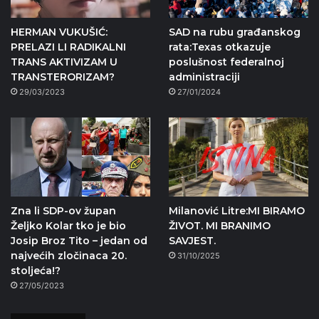
HERMAN VUKUŠIĆ:
SAD na rubu građanskog
PRELAZI LI RADIKALNI
rata:Texas otkazuje
TRANS AKTIVIZAM U
poslušnost federalnoj
TRANSTERORIZAM?
administraciji
29/03/2023
27/01/2024
Zna li SDP-ov župan
Milanović Litre:MI BIRAMO
Željko Kolar tko je bio
ŽIVOT. MI BRANIMO
Josip Broz Tito – jedan od
SAVJEST.
najvećih zločinaca 20.
31/10/2025
stoljeća!?
27/05/2023