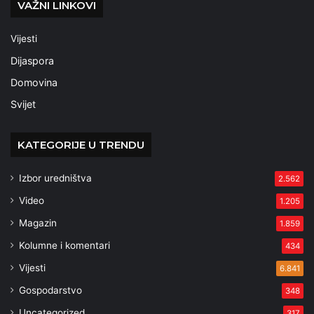
VAŽNI LINKOVI
Vijesti
Dijaspora
Domovina
Svijet
KATEGORIJE U TRENDU
Izbor uredništva
2.562
Video
1.205
Magazin
1.859
Kolumne i komentari
434
Vijesti
6.841
Gospodarstvo
348
Uncategorized
317