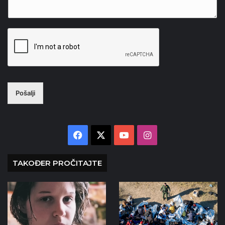
Pošalji
Facebook
X
YouTube
Instagram
TAKOĐER PROČITAJTE