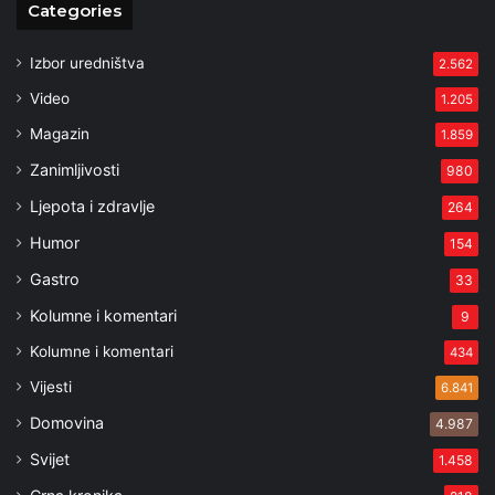
Categories
Izbor uredništva
2.562
Video
1.205
Magazin
1.859
Zanimljivosti
980
Ljepota i zdravlje
264
Humor
154
Gastro
33
Kolumne i komentari
9
Kolumne i komentari
434
Vijesti
6.841
Domovina
4.987
Svijet
1.458