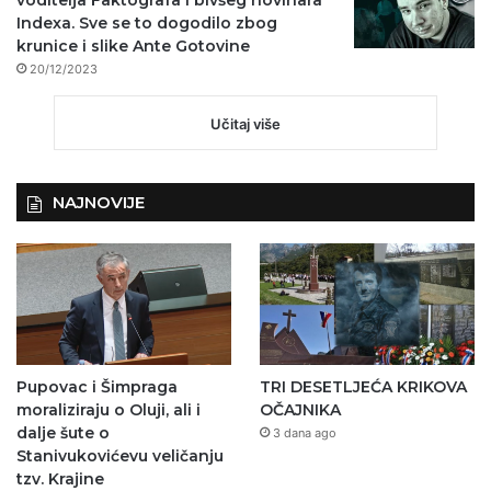
Indexa. Sve se to dogodilo zbog
krunice i slike Ante Gotovine
20/12/2023
Učitaj više
NAJNOVIJE
Pupovac i Šimpraga
TRI DESETLJEĆA KRIKOVA
moraliziraju o Oluji, ali i
OČAJNIKA
dalje šute o
3 dana ago
Stanivukovićevu veličanju
tzv. Krajine