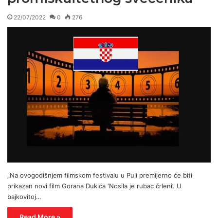
22/07/2022
0
276
„Na ovogodišnjem filmskom festivalu u Puli premijerno će biti
prikazan novi film Gorana Dukića ‘Nosila je rubac črleni’. U
bajkovitoj…
Read More »