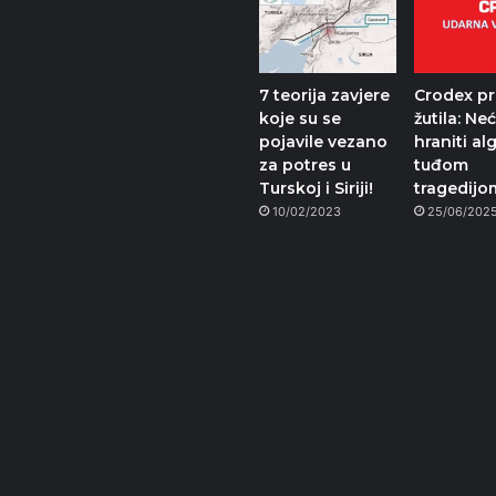
7 teorija zavjere
Crodex pr
koje su se
žutila: N
pojavile vezano
hraniti al
za potres u
tuđom
Turskoj i Siriji!
tragedijo
10/02/2023
25/06/202