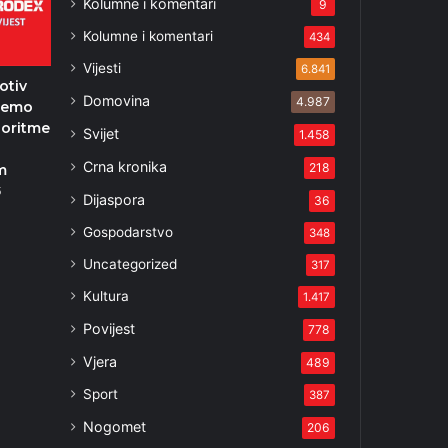
Kolumne i komentari
9
Kolumne i komentari
434
Vijesti
6.841
otiv
Domovina
4.987
ećemo
goritme
Svijet
1.458
Crna kronika
218
m
5
Dijaspora
36
Gospodarstvo
348
Uncategorized
317
Kultura
1.417
Povijest
778
Vjera
489
Sport
387
Nogomet
206