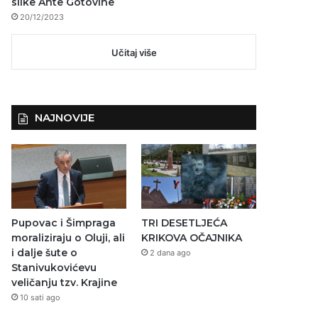
slike Ante Gotovine
20/12/2023
Učitaj više
NAJNOVIJE
Pupovac i Šimpraga
TRI DESETLJEĆA
moraliziraju o Oluji, ali
KRIKOVA OČAJNIKA
i dalje šute o
2 dana ago
Stanivukovićevu
veličanju tzv. Krajine
10 sati ago