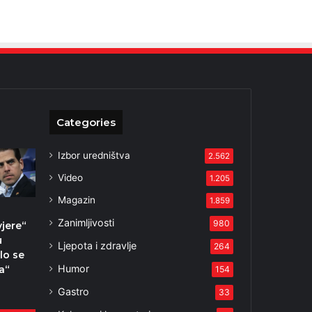
Categories
Izbor uredništva
2.562
Video
1.205
Magazin
1.859
Zanimljivosti
980
vjere“
u
Ljepota i zdravlje
264
lo se
Humor
na“
154
2
Gastro
33