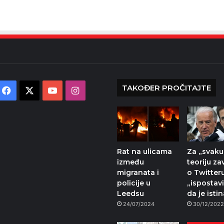
TAKOĐER PROČITAJTE
Facebook
X
YouTube
Instagram
Rat na ulicama
Za „svaku
između
teoriju za
migranata i
o Twitter
policije u
„ispostavi
Leedsu
da je isti
24/07/2024
30/12/202