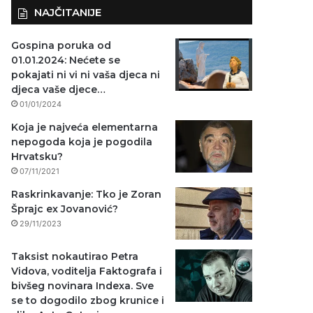
NAJČITANIJE
Gospina poruka od
01.01.2024: Nećete se
pokajati ni vi ni vaša djeca ni
djeca vaše djece…
01/01/2024
Koja je najveća elementarna
nepogoda koja je pogodila
Hrvatsku?
07/11/2021
Raskrinkavanje: Tko je Zoran
Šprajc ex Jovanović?
29/11/2023
Taksist nokautirao Petra
Vidova, voditelja Faktografa i
bivšeg novinara Indexa. Sve
se to dogodilo zbog krunice i