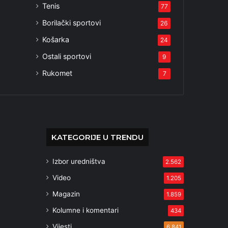
Tenis
77
Borilački sportovi
26
Košarka
24
Ostali sportovi
9
Rukomet
7
KATEGORIJE U TRENDU
Izbor uredništva
2.562
Video
1.205
Magazin
1.859
Kolumne i komentari
434
Vijesti
6.841