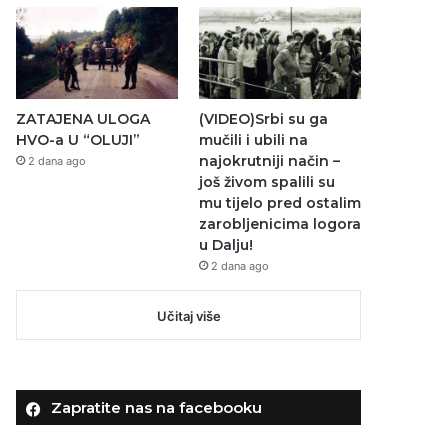
ZATAJENA ULOGA
(VIDEO)Srbi su ga
HVO-a U “OLUJI”
mučili i ubili na
najokrutniji način –
2 dana ago
još živom spalili su
mu tijelo pred ostalim
zarobljenicima logora
u Dalju!
2 dana ago
Učitaj više
Zapratite nas na facebooku