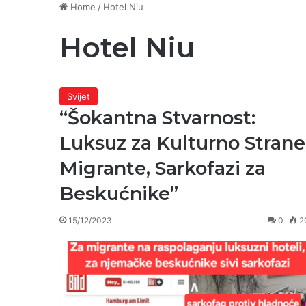
Home
/
Hotel Niu
Hotel Niu
Svijet
“Šokantna Stvarnost:
Luksuz za Kulturno Strane
Migrante, Sarkofazi za
Beskućnike”
15/12/2023
0
2