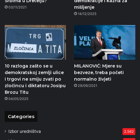
Srbima u Dretelju?
demokracije i kazna za
mišljenje
03/11/2021
14/12/2025
10 razloga zašto se u
MILANOVIĆ: Mjere su
demokratskoj zemlji ulice
bezveze, treba početi
i trgovi ne smiju zvati po
normalno živjeti
zločincu i diktatoru Josipu
29/09/2021
Brozu Titu
04/05/2025
Categories
Izbor uredništva
2.562