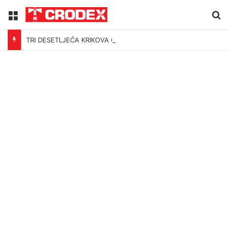
Menu
Tr
TRI DESETLJEĆA KRIKOVA OČAJNIKA