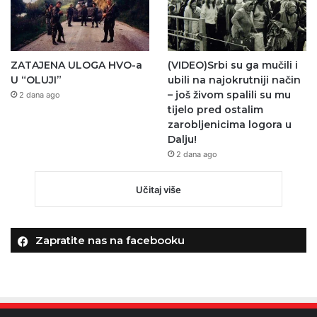
ZATAJENA ULOGA HVO-a
(VIDEO)Srbi su ga mučili i
U “OLUJI”
ubili na najokrutniji način
– još živom spalili su mu
2 dana ago
tijelo pred ostalim
zarobljenicima logora u
Dalju!
2 dana ago
Učitaj više
Zapratite nas na facebooku