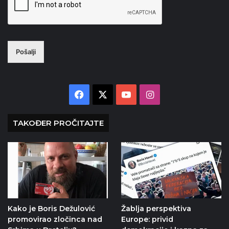
Pošalji
Facebook
X
YouTube
Instagram
TAKOĐER PROČITAJTE
Kako je Boris Dežulović
Žablja perspektiva
promovirao zločinca nad
Europe: privid