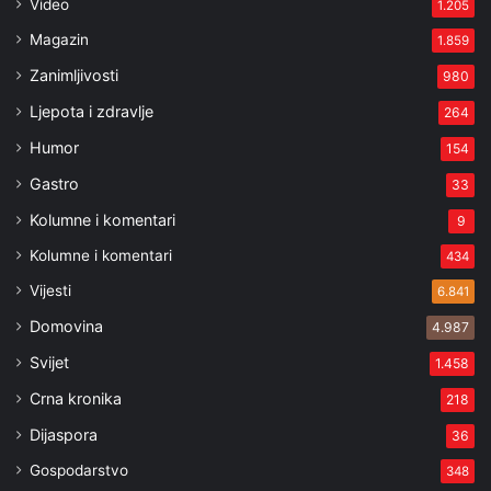
Video
1.205
Magazin
1.859
Zanimljivosti
980
Ljepota i zdravlje
264
Humor
154
Gastro
33
Kolumne i komentari
9
Kolumne i komentari
434
Vijesti
6.841
Domovina
4.987
Svijet
1.458
Crna kronika
218
Dijaspora
36
Gospodarstvo
348