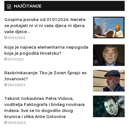
NAJČITANIJE
Gospina poruka od 01.01.2024: Nećete
se pokajati ni vi ni vaša djeca ni djeca
vaše djece…
01/01/2024
Koja je najveća elementarna nepogoda
koja je pogodila Hrvatsku?
07/11/2021
Raskrinkavanje: Tko je Zoran Šprajc ex
Jovanović?
29/11/2023
Taksist nokautirao Petra Vidova,
voditelja Faktografa i bivšeg novinara
Indexa. Sve se to dogodilo zbog
krunice i slike Ante Gotovine
20/12/2023