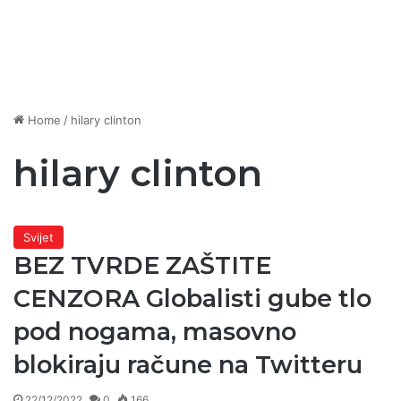
Home
/
hilary clinton
hilary clinton
Svijet
BEZ TVRDE ZAŠTITE
CENZORA Globalisti gube tlo
pod nogama, masovno
blokiraju račune na Twitteru
22/12/2022
0
166