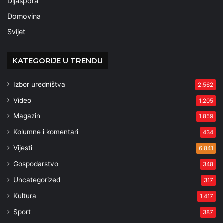
Dijaspora
Domovina
Svijet
KATEGORIJE U TRENDU
Izbor uredništva
2.562
Video
1.205
Magazin
1.859
Kolumne i komentari
434
Vijesti
6.841
Gospodarstvo
348
Uncategorized
317
Kultura
1.417
Sport
387