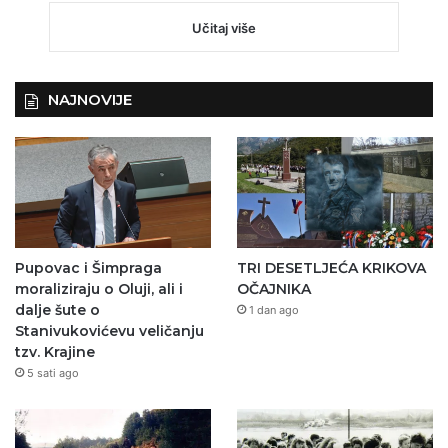
Učitaj više
NAJNOVIJE
Pupovac i Šimpraga
TRI DESETLJEĆA KRIKOVA
moraliziraju o Oluji, ali i
OČAJNIKA
dalje šute o
1 dan ago
Stanivukovićevu veličanju
tzv. Krajine
5 sati ago