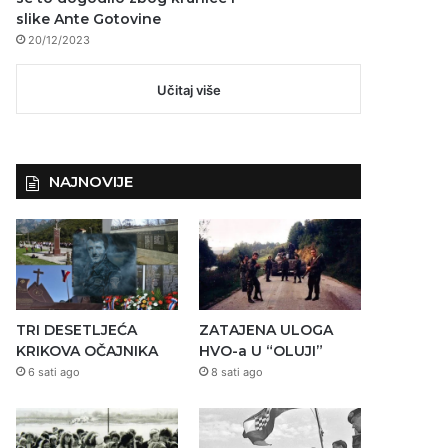
slike Ante Gotovine
20/12/2023
Učitaj više
NAJNOVIJE
TRI DESETLJEĆA
ZATAJENA ULOGA
KRIKOVA OČAJNIKA
HVO-a U “OLUJI”
6 sati ago
8 sati ago