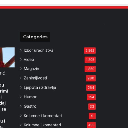
Categories
Izbor uredništva
2.562
Video
1.205
Magazin
1.859
rić
Zanimljivosti
980
pu
Ljepota i zdravlje
264
rimi
Humor
i
154
daj
Gastro
33
u sa
Kolumne i komentari
9
u i
Kolumne i komentari
433
￼