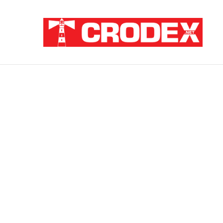
Breaking News
ZATAJENA ULOGA HVO-a U “OLUJI”