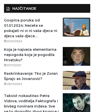
NAJČITANIJE
Gospina poruka od
01.01.2024: Nećete se
pokajati ni vi ni vaša djeca ni
djeca vaše djece…
01/01/2024
Koja je najveća elementarna
nepogoda koja je pogodila
Hrvatsku?
07/11/2021
Raskrinkavanje: Tko je Zoran
Šprajc ex Jovanović?
29/11/2023
Taksist nokautirao Petra
Vidova, voditelja Faktografa i
bivšeg novinara Indexa. Sve
se to dogodilo zbog krunice i