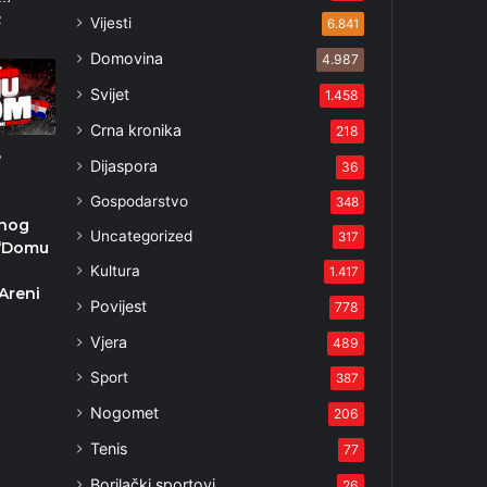
2
Vijesti
6.841
Domovina
4.987
Svijet
1.458
Crna kronika
218
e
Dijaspora
36
a
Gospodarstvo
348
nog
Uncategorized
317
 ‘Domu
Kultura
1.417
Areni
Povijest
778
Vjera
489
Sport
387
Nogomet
206
Tenis
77
Borilački sportovi
26