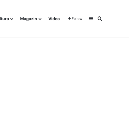
Sidebar
Traži
ltura
Magazin
Video
Follow