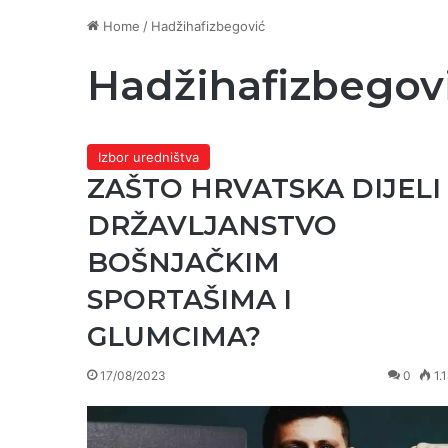
Home
/
Hadžihafizbegović
Hadžihafizbegov
Izbor uredništva
ZAŠTO HRVATSKA DIJELI
DRŽAVLJANSTVO
BOŠNJAČKIM
SPORTAŠIMA I
GLUMCIMA?
17/08/2023
0
1.