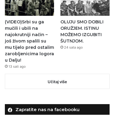
(VIDEO)Srbi su ga
OLUJU SMO DOBILI
mučili i ubili na
ORUŽJEM. ISTINU
najokrutniji način –
MOŽEMO IZGUBITI
još živom spalili su
ŠUTNJOM.
mu tijelo pred ostalim
24 sata ago
zarobljenicima logora
u Dalju!
13 sati ago
Učitaj više
Zapratite nas na facebooku