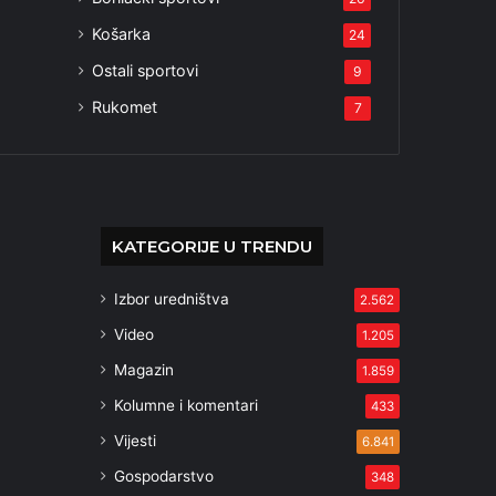
Košarka
24
Ostali sportovi
9
Rukomet
7
KATEGORIJE U TRENDU
Izbor uredništva
2.562
Video
1.205
Magazin
1.859
Kolumne i komentari
433
Vijesti
6.841
Gospodarstvo
348