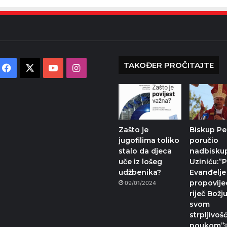
TAKOĐER PROČITAJTE
Facebook
X
YouTube
Instagram
Zašto je
Biskup Pe
jugofilima toliko
poručio
stalo da djeca
nadbisku
uče iz lošeg
Uziniću:”P
udžbenika?
Evanđelje 
propovije
09/01/2024
riječ Božj
svom
strpljivošć
poukom”