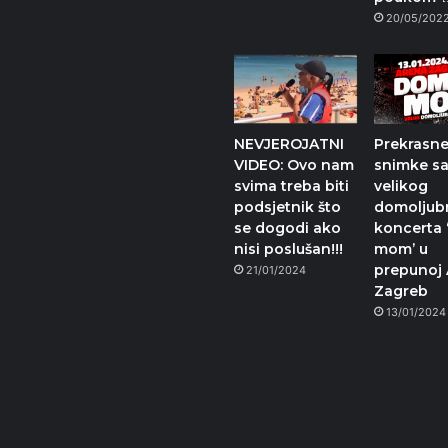
20/05/202
NEVJEROJATNI
Prekrasn
VIDEO: Ovo nam
snimke s
svima treba biti
velikog
podsjetnik što
domoljub
se dogodi ako
koncerta
nisi poslušan!!!
mom’ u
prepunoj 
21/01/2024
Zagreb
13/01/2024