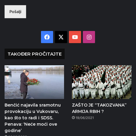
Pošalji
Facebook
X
YouTube
Instagram
TAKOĐER PROČITAJTE
Benčić najavila sramotnu
ZAŠTO JE “TAKOZVANA”
provokaciju u Vukovaru,
ARMIJA RBIH ?
kao što to radi i SDSS.
19/06/2021
Penava: ‘Neće moći ove
godine’