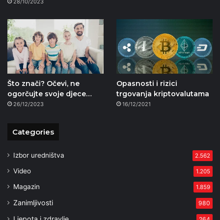
28/10/2023
Što znači? Očevi, ne
Opasnosti i rizici
ogorčujte svoje djece…
trgovanja kriptovalutama
26/12/2023
16/12/2021
Categories
Izbor uredništva
2.562
Video
1.205
Magazin
1.859
Zanimljivosti
980
Ljepota i zdravlje
264