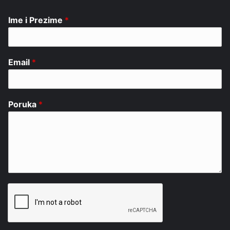
Ime i Prezime
*
Email
*
Poruka
*