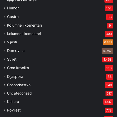
Humor
154
Gastro
33
Kolumne i komentari
9
Kolumne i komentari
433
Vijesti
6.841
Domovina
4.987
Svijet
1.458
Crna kronika
218
Dijaspora
36
Gospodarstvo
348
Uncategorized
317
Kultura
1.417
Povijest
778