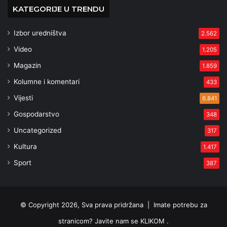
KATEGORIJE U TRENDU
Izbor uredništva
2.562
Video
1.205
Magazin
1.859
Kolumne i komentari
433
Vijesti
6.841
Gospodarstvo
348
Uncategorized
317
Kultura
1.417
Sport
387
© Copyright 2026, Sva prava pridržana |
Imate potrebu za
stranicom? Javite nam se KLIKOM .