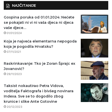
NAJČITANIJE
Gospina poruka od 01.01.2024: Nećete
se pokajati ni vi ni vaša djeca ni djeca
vaše djece…
01/01/2024
Koja je najveća elementarna nepogoda
koja je pogodila Hrvatsku?
07/11/2021
Raskrinkavanje: Tko je Zoran Šprajc ex
Jovanović?
29/11/2023
Taksist nokautirao Petra Vidova,
voditelja Faktografa i bivšeg novinara
Indexa. Sve se to dogodilo zbog
krunice i slike Ante Gotovine
20/12/2023