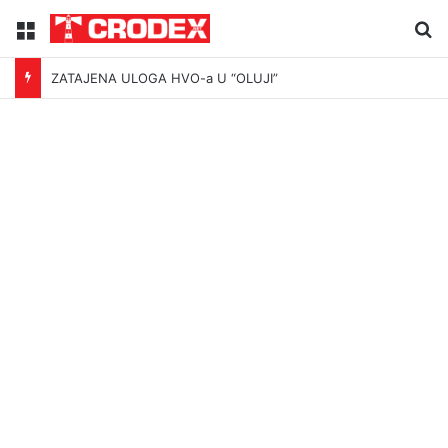
Menu
Tr
ZATAJENA ULOGA HVO-a U “OLUJI”