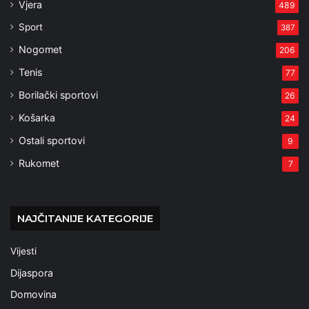
Vjera
489
Sport
387
Nogomet
206
Tenis
77
Borilački sportovi
26
Košarka
24
Ostali sportovi
9
Rukomet
7
NAJČITANIJE KATEGORIJE
Vijesti
Dijaspora
Domovina