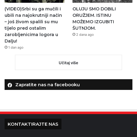
(VIDEO)Srbi su ga mučili i
OLUJU SMO DOBILI
ubili na najokrutniji način
ORUŽJEM. ISTINU
– još živom spalili su mu
MOŽEMO IZGUBITI
tijelo pred ostalim
ŠUTNJOM.
zarobljenicima logora u
2 dana ago
Dalju!
1 dan ago
Učitaj više
Zapratite nas na facebooku
KONTAKTIRAJTE NAS