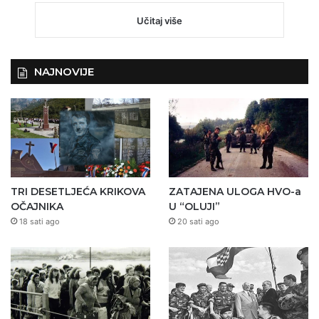
Učitaj više
NAJNOVIJE
TRI DESETLJEĆA KRIKOVA
ZATAJENA ULOGA HVO-a
OČAJNIKA
U “OLUJI”
18 sati ago
20 sati ago