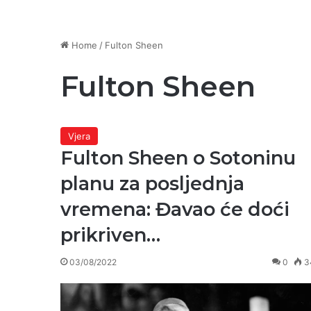
Home
/
Fulton Sheen
Fulton Sheen
Vjera
Fulton Sheen o Sotoninu
planu za posljednja
vremena: Đavao će doći
prikriven…
03/08/2022
0
3