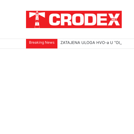
Breaking News
ZATAJENA ULOGA HVO-a U “OLUJI”