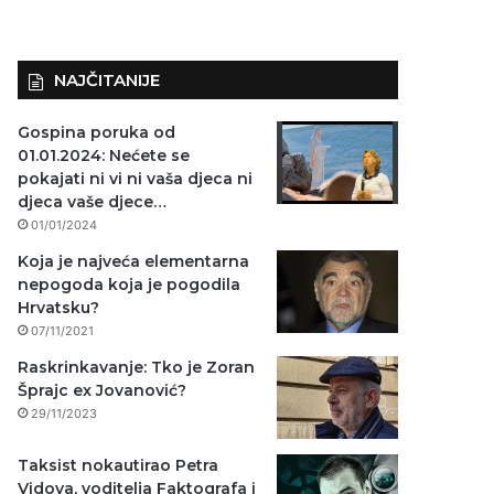
NAJČITANIJE
Gospina poruka od
01.01.2024: Nećete se
pokajati ni vi ni vaša djeca ni
djeca vaše djece…
01/01/2024
Koja je najveća elementarna
nepogoda koja je pogodila
Hrvatsku?
07/11/2021
Raskrinkavanje: Tko je Zoran
Šprajc ex Jovanović?
29/11/2023
Taksist nokautirao Petra
Vidova, voditelja Faktografa i