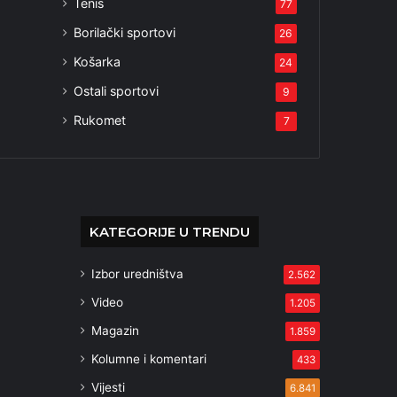
Tenis
77
Borilački sportovi
26
Košarka
24
Ostali sportovi
9
Rukomet
7
KATEGORIJE U TRENDU
Izbor uredništva
2.562
Video
1.205
Magazin
1.859
Kolumne i komentari
433
Vijesti
6.841