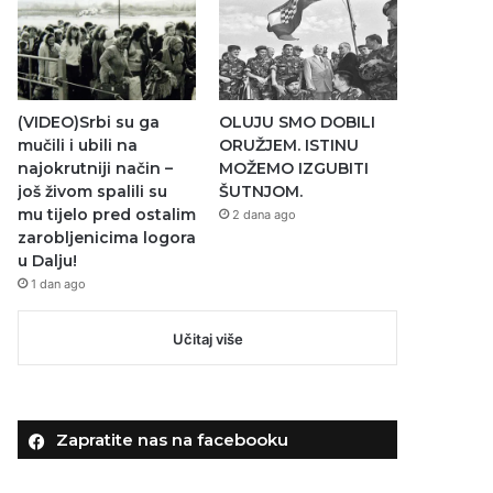
(VIDEO)Srbi su ga
OLUJU SMO DOBILI
mučili i ubili na
ORUŽJEM. ISTINU
najokrutniji način –
MOŽEMO IZGUBITI
još živom spalili su
ŠUTNJOM.
mu tijelo pred ostalim
2 dana ago
zarobljenicima logora
u Dalju!
1 dan ago
Učitaj više
Zapratite nas na facebooku