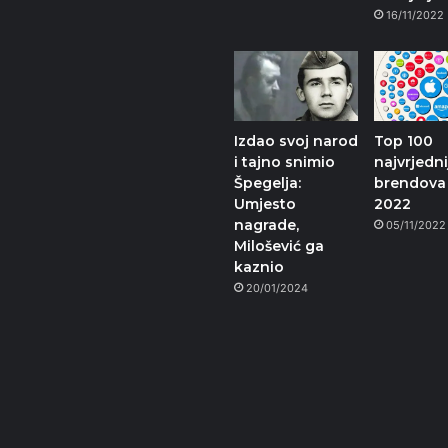
16/11/2022
Izdao svoj narod
Top 100
i tajno snimio
najvrjedni
Špegelja:
brendova
Umjesto
2022
nagrade,
05/11/2022
Milošević ga
kaznio
20/01/2024