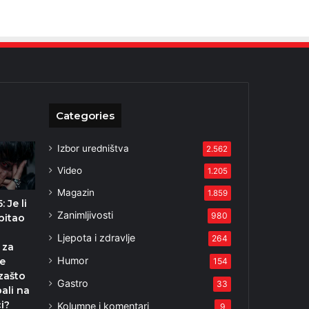
Categories
Izbor uredništva
2.562
Video
1.205
Magazin
1.859
 Je li
Zanimljivosti
980
pitao
Ljepota i zdravlje
264
 za
Humor
e
154
 zašto
Gastro
33
bali na
i?
Kolumne i komentari
9