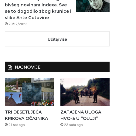
bivšeg novinara Indexa. Sve
se to dogodilo zbog krunice i
slike Ante Gotovine
20/12/2023
Učitaj više
NAJNOVIJE
TRI DESETLJEĆA
ZATAJENA ULOGA
KRIKOVA OČAJNIKA
HVO-a U “OLUJI”
21 sat ago
23 sata ago