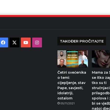
TAKOĐER PROČITAJTE
Facebook
X
YouTube
Instagram
Četiri svećenika
Mama za 5:
o temi:
se itko za
cijepljenje, stav
tko su ti
Pape, savjesti,
stručnjaci
idolatriji,
prilagodb
ostalom
spolova i
bi se vjež
05/11/2021
našoj djec