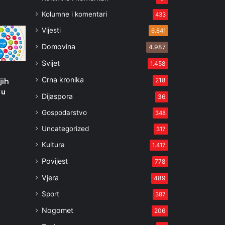
Kolumne i komentari
433
Vijesti
6.841
Domovina
4.987
Svijet
1.458
Crna kronika
218
jih
 u
Dijaspora
36
Gospodarstvo
348
Uncategorized
317
Kultura
1.417
Povijest
778
Vjera
489
Sport
387
Nogomet
206