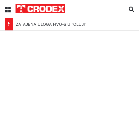
Menu
Tr
ZATAJENA ULOGA HVO-a U “OLUJI”