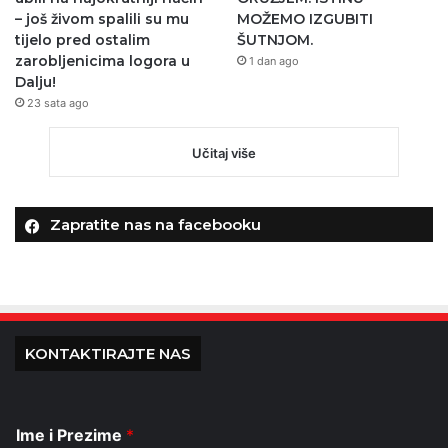
– još živom spalili su mu
MOŽEMO IZGUBITI
tijelo pred ostalim
ŠUTNJOM.
zarobljenicima logora u
1 dan ago
Dalju!
23 sata ago
Učitaj više
Zapratite nas na facebooku
KONTAKTIRAJTE NAS
Ime i Prezime
*