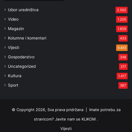
Izbor uredništva
2.562
Video
1.205
Magazin
1.859
Kolumne i komentari
433
Vijesti
6.841
Gospodarstvo
348
Uncategorized
317
Kultura
1.417
Sport
387
© Copyright 2026, Sva prava pridržana |
Imate potrebu za
stranicom? Javite nam se KLIKOM .
Vijesti