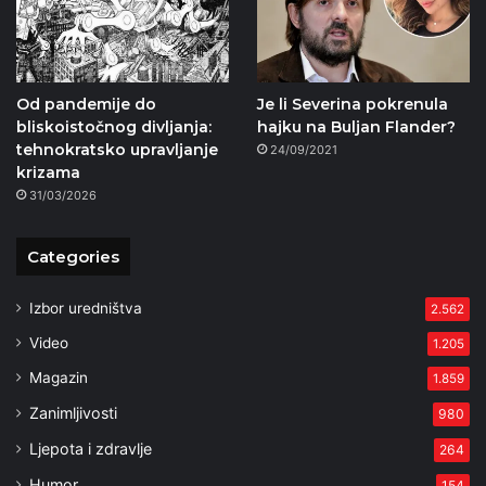
Od pandemije do
Je li Severina pokrenula
bliskoistočnog divljanja:
hajku na Buljan Flander?
tehnokratsko upravljanje
24/09/2021
krizama
31/03/2026
Categories
Izbor uredništva
2.562
Video
1.205
Magazin
1.859
Zanimljivosti
980
Ljepota i zdravlje
264
Humor
154