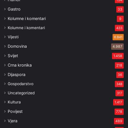
Gastro
33
Kolumne i komentari
9
Kolumne i komentari
433
Vijesti
6.841
Domovina
4.987
Svijet
1.458
Crna kronika
218
Dijaspora
36
Gospodarstvo
348
Uncategorized
317
Kultura
1.417
Povijest
778
Vjera
489