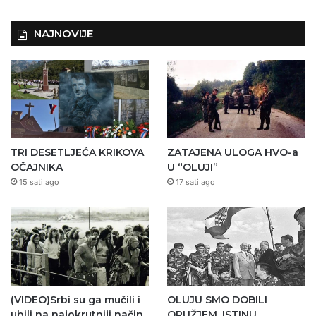
NAJNOVIJE
TRI DESETLJEĆA KRIKOVA
ZATAJENA ULOGA HVO-a
OČAJNIKA
U “OLUJI”
15 sati ago
17 sati ago
(VIDEO)Srbi su ga mučili i
OLUJU SMO DOBILI
ubili na najokrutniji način
ORUŽJEM. ISTINU