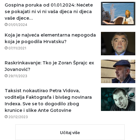
Gospina poruka od 01.01.2024: Nećete
se pokajati ni vi ni vaša djeca ni djeca
vaše djece…
01/01/2024
Koja je najveća elementarna nepogoda
koja je pogodila Hrvatsku?
07/11/2021
Raskrinkavanje: Tko je Zoran Šprajc ex
Jovanović?
29/11/2023
Taksist nokautirao Petra Vidova,
voditelja Faktografa i bivšeg novinara
Indexa. Sve se to dogodilo zbog
krunice i slike Ante Gotovine
20/12/2023
Učitaj više