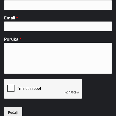
Email
*
Poruka
*
Pošalji