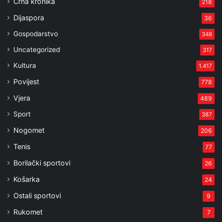
Crna kronika
218
Dijaspora
36
Gospodarstvo
348
Uncategorized
317
Kultura
1.417
Povijest
778
Vjera
489
Sport
387
Nogomet
206
Tenis
77
Borilački sportovi
26
Košarka
24
Ostali sportovi
9
Rukomet
7