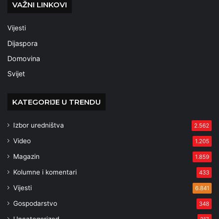
VAŽNI LINKOVI
Vijesti
Dijaspora
Domovina
Svijet
KATEGORIJE U TRENDU
Izbor uredništva
2.562
Video
1.205
Magazin
1.859
Kolumne i komentari
433
Vijesti
6.841
Gospodarstvo
348
Uncategorized