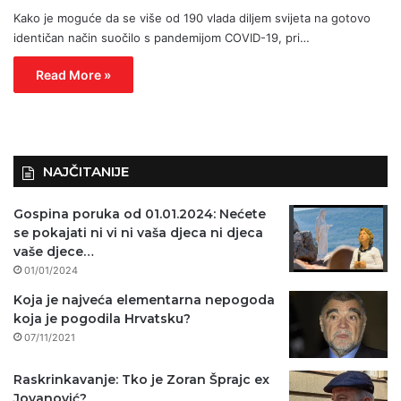
Kako je moguće da se više od 190 vlada diljem svijeta na gotovo
identičan način suočilo s pandemijom COVID-19, pri…
Read More »
NAJČITANIJE
Gospina poruka od 01.01.2024: Nećete
se pokajati ni vi ni vaša djeca ni djeca
vaše djece…
01/01/2024
Koja je najveća elementarna nepogoda
koja je pogodila Hrvatsku?
07/11/2021
Raskrinkavanje: Tko je Zoran Šprajc ex
Jovanović?