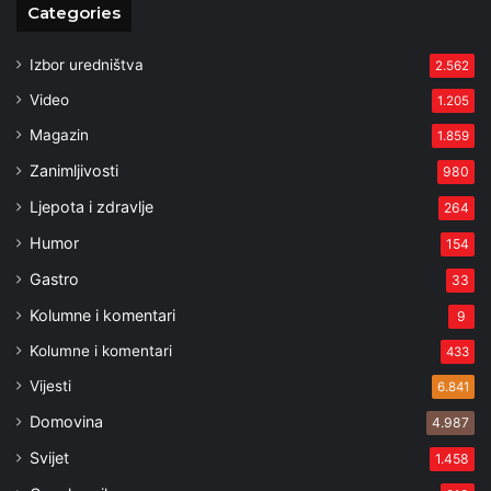
Categories
Izbor uredništva
2.562
Video
1.205
Magazin
1.859
Zanimljivosti
980
Ljepota i zdravlje
264
Humor
154
Gastro
33
Kolumne i komentari
9
Kolumne i komentari
433
Vijesti
6.841
Domovina
4.987
Svijet
1.458