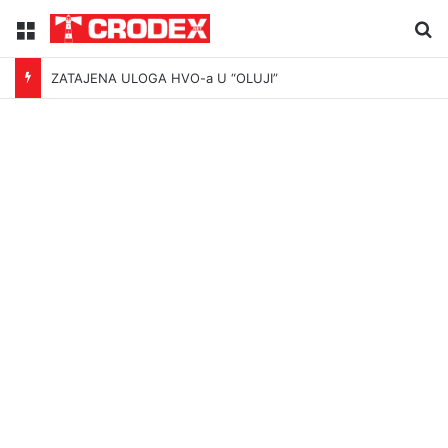
Menu
Tr
ZATAJENA ULOGA HVO-a U “OLUJI”