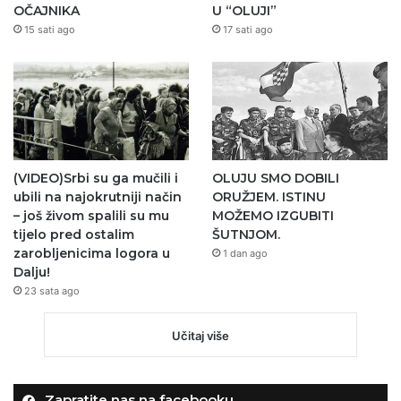
OČAJNIKA
U “OLUJI”
15 sati ago
17 sati ago
(VIDEO)Srbi su ga mučili i
OLUJU SMO DOBILI
ubili na najokrutniji način
ORUŽJEM. ISTINU
– još živom spalili su mu
MOŽEMO IZGUBITI
tijelo pred ostalim
ŠUTNJOM.
zarobljenicima logora u
1 dan ago
Dalju!
23 sata ago
Učitaj više
Zapratite nas na facebooku