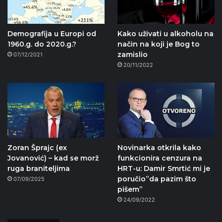
Demografija u Europi od
Kako uživati u alkoholu na
1960.g. do 2020.g.?
način na koji je Bog to
zamislio
07/12/2021
20/11/2022
Zoran Šprajc (ex
Novinarka otkrila kako
Jovanović) – kad se morž
funkcionira cenzura na
ruga braniteljima
HRT-u: Damir Smrtić mi je
poručio”da pazim što
07/09/2025
pišem”
24/09/2022