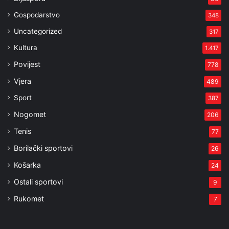
Gospodarstvo
348
Uncategorized
317
Kultura
1.417
Povijest
778
Vjera
489
Sport
387
Nogomet
206
Tenis
77
Borilački sportovi
26
Košarka
24
Ostali sportovi
9
Rukomet
7