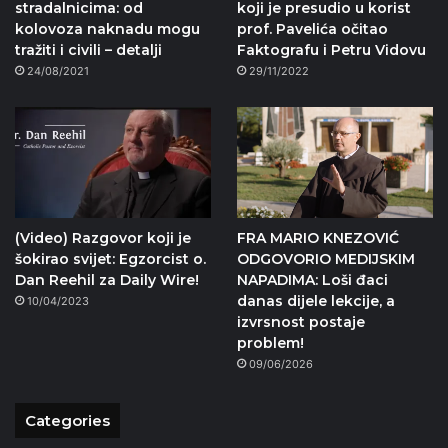
stradalnicima: od
koji je presudio u korist
kolovoza naknadu mogu
prof. Pavelića očitao
tražiti i civili – detalji
Faktografu i Petru Vidovu
24/08/2021
29/11/2022
(Video) Razgovor koji je
FRA MARIO KNEZOVIĆ
šokirao svijet: Egzorcist o.
ODGOVORIO MEDIJSKIM
Dan Reehil za Daily Wire!
NAPADIMA: Loši đaci
danas dijele lekcije, a
10/04/2023
izvrsnost postaje
problem!
09/06/2026
Categories