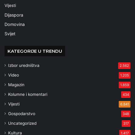
Vijesti
Dijaspora
Domovina
Svijet
KATEGORIJE U TRENDU
Izbor uredništva
2.562
Video
1.205
Magazin
1.859
Kolumne i komentari
434
Vijesti
6.841
Gospodarstvo
348
Uncategorized
317
Kultura
1.417