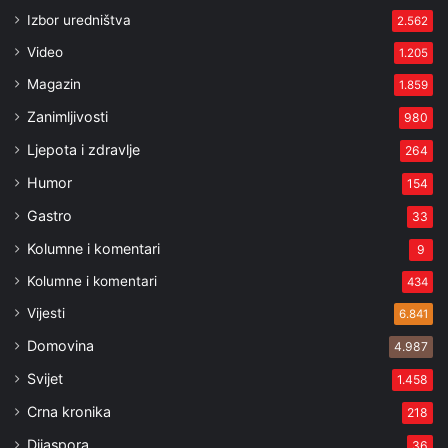
Izbor uredništva
2.562
Video
1.205
Magazin
1.859
Zanimljivosti
980
Ljepota i zdravlje
264
Humor
154
Gastro
33
Kolumne i komentari
9
Kolumne i komentari
434
Vijesti
6.841
Domovina
4.987
Svijet
1.458
Crna kronika
218
Dijaspora
36