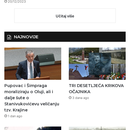
20/12/2023
Učitaj više
NAJNOVIJE
Pupovac i Šimpraga
TRI DESETLJEĆA KRIKOVA
moraliziraju o Oluji, ali i
OČAJNIKA
dalje šute o
3 dana ago
Stanivukovićevu veličanju
tzv. Krajine
1 dan ago