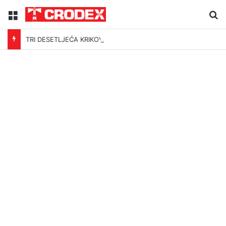
Menu
Tr
TRI DESETLJEĆA KRIKOVA OČAJNIKA