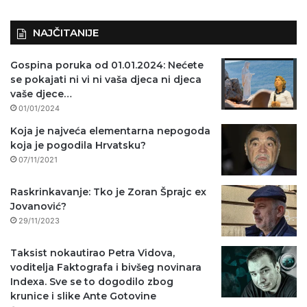
NAJČITANIJE
Gospina poruka od 01.01.2024: Nećete
se pokajati ni vi ni vaša djeca ni djeca
vaše djece…
01/01/2024
Koja je najveća elementarna nepogoda
koja je pogodila Hrvatsku?
07/11/2021
Raskrinkavanje: Tko je Zoran Šprajc ex
Jovanović?
29/11/2023
Taksist nokautirao Petra Vidova,
voditelja Faktografa i bivšeg novinara
Indexa. Sve se to dogodilo zbog
krunice i slike Ante Gotovine