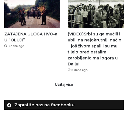
ZATAJENA ULOGA HVO-a
(VIDEO)Srbi su ga mučili i
U “OLUJI”
ubili na najokrutniji način
– još živom spalili su mu
3 dana ago
tijelo pred ostalim
zarobljenicima logora u
Dalju!
3 dana ago
Učitaj više
Zapratite nas na facebooku