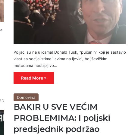
se
Poljaci su na ulicama! Donald Tusk, “pučanin” koji je sastavio
vlast sa socijalistima i svima na ljevici, boljševičkim
metodama nestrpljivo…
Read More »
Domovina
33
BAKIR U SVE VEĆIM
PROBLEMIMA: I poljski
predsjednik podržao