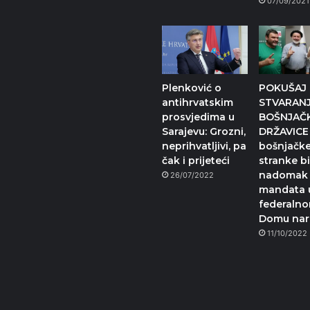
07/09/2021
Plenković o
POKUŠAJ
antihrvatskim
STVARAN
prosvjedima u
BOŠNJAČ
Sarajevu: Grozni,
DRŽAVICE 
neprihvatljivi, pa
bošnjačk
čak i prijeteći
stranke bi
nadomak 
26/07/2022
mandata 
federaln
Domu na
11/10/2022