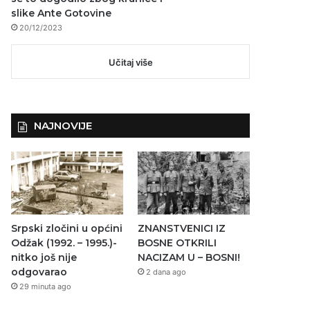
slike Ante Gotovine
20/12/2023
Učitaj više
NAJNOVIJE
Srpski zločini u općini
ZNANSTVENICI IZ
Odžak (1992. – 1995.)-
BOSNE OTKRILI
nitko još nije
NACIZAM U – BOSNI!
odgovarao
2 dana ago
29 minuta ago