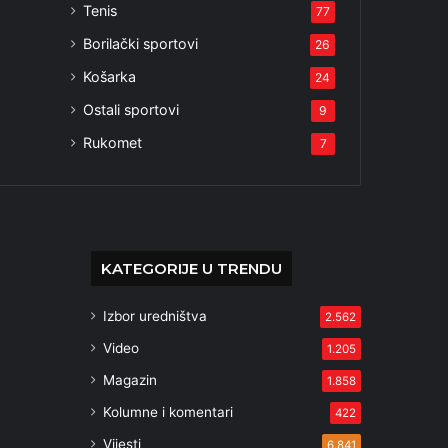
Tenis
77
Borilački sportovi
26
Košarka
24
Ostali sportovi
9
Rukomet
7
KATEGORIJE U TRENDU
Izbor uredništva
2.562
Video
1.205
Magazin
1.858
Kolumne i komentari
422
Vijesti
6.841