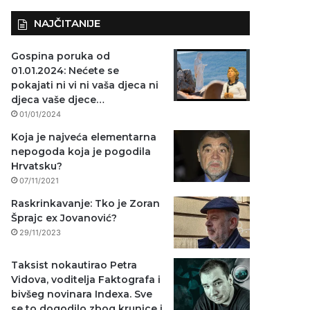
NAJČITANIJE
Gospina poruka od
01.01.2024: Nećete se
pokajati ni vi ni vaša djeca ni
djeca vaše djece…
01/01/2024
Koja je najveća elementarna
nepogoda koja je pogodila
Hrvatsku?
07/11/2021
Raskrinkavanje: Tko je Zoran
Šprajc ex Jovanović?
29/11/2023
Taksist nokautirao Petra
Vidova, voditelja Faktografa i
bivšeg novinara Indexa. Sve
se to dogodilo zbog krunice i