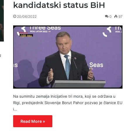
kandidatski status BiH
20/06/2022
0
97
U
Na summitu zemalja Inicijative tri mora, koji se održava u
Rigi, predsjednik Slovenije Borut Pahor pozvao je članice EU
i…
Read More »