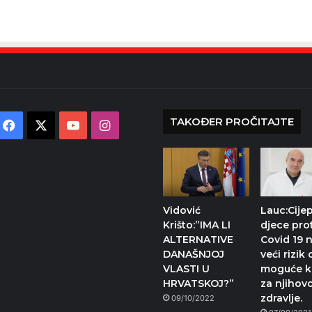
TAKOĐER PROČITAJTE
Facebook
X
YouTube
Instagram
Vidović
Lauc:Cijep
Krišto:”IMA LI
djece pro
ALTERNATIVE
Covid 19 
DANAŠNJOJ
veći rizik
VLASTI U
moguće ko
HRVATSKOJ?”
za njihov
zdravlje.
09/10/2022