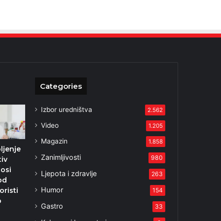
Categories
Izbor uredništva
2.562
Video
1.205
Magazin
1.858
ljenje
Zanimljivosti
980
tiv
nosi
Ljepota i zdravlje
263
 od
Humor
risti
154
o
Gastro
33