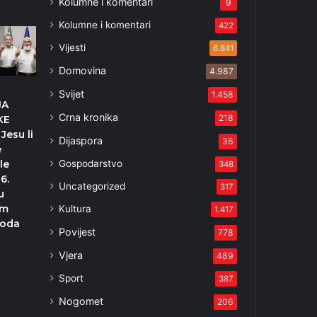
Kolumne i komentari
9
Kolumne i komentari
422
Vijesti
6.841
Domovina
4.987
Svijet
1.458
JA
Crna kronika
218
KE
Jesu li
Dijaspora
36
e
Gospodarstvo
le
348
6.
Uncategorized
317
u
om
Kultura
1.417
roda
Povijest
778
Vjera
489
Sport
387
Nogomet
206