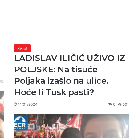
Svijet
LADISLAV ILIČIĆ UŽIVO IZ
POLJSKE: Na tisuće
Poljaka izašlo na ulice.
64
Hoće li Tusk pasti?
11/01/2024
0
501