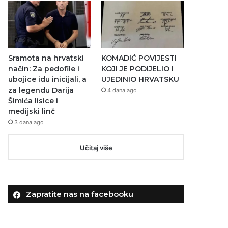
Sramota na hrvatski
KOMADIĆ POVIJESTI
način: Za pedofile i
KOJI JE PODIJELIO I
ubojice idu inicijali, a
UJEDINIO HRVATSKU
za legendu Darija
4 dana ago
Šimića lisice i
medijski linč
3 dana ago
Učitaj više
Zapratite nas na facebooku