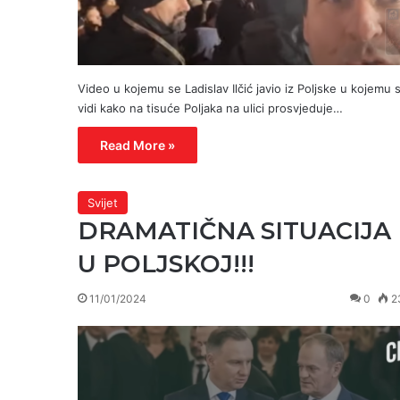
Video u kojemu se Ladislav Ilčić javio iz Poljske u kojemu 
vidi kako na tisuće Poljaka na ulici prosvjeduje…
Read More »
Svijet
DRAMATIČNA SITUACIJA
U POLJSKOJ!!!
11/01/2024
0
2