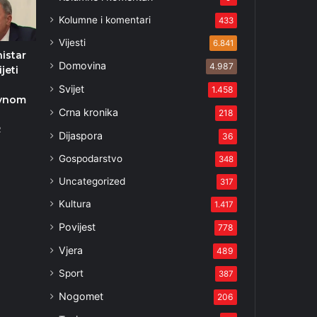
Kolumne i komentari
433
Vijesti
6.841
nistar
Domovina
4.987
jeti
Svijet
1.458
ivnom
Crna kronika
218
2
Dijaspora
36
Gospodarstvo
348
Uncategorized
317
Kultura
1.417
Povijest
778
Vjera
489
Sport
387
Nogomet
206