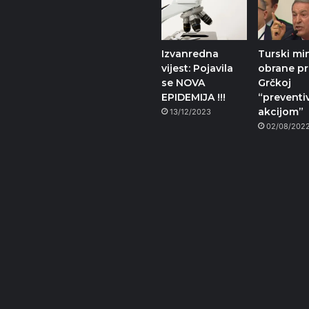
Izvanredna
Turski mi
vijest: Pojavila
obrane pri
se NOVA
Grčkoj
EPIDEMIJA !!!
“prevent
akcijom”
13/12/2023
02/08/202