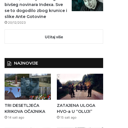
bivšeg novinara Indexa. Sve
se to dogodilo zbog krunice i
slike Ante Gotovine
20/12/2023
Učitaj više
NAJNOVIJE
TRI DESETLJEĆA
ZATAJENA ULOGA
KRIKOVA OČAJNIKA
HVO-a U “OLUJI”
14 sati ago
15 sati ago