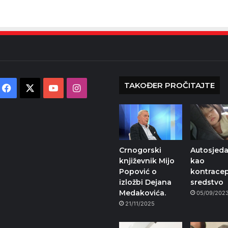
TAKOĐER PROČITAJTE
Facebook
X
YouTube
Instagram
Crnogorski
Autosjeda
književnik Mijo
kao
Popović o
kontracep
izložbi Dejana
sredstvo
Medakovića.
05/09/202
21/11/2025