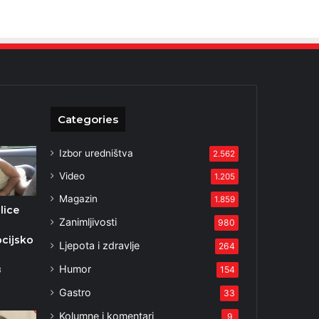
Categories
Izbor uredništva
2.562
Video
1.205
Magazin
1.859
lice
Zanimljivosti
980
cijsko
Ljepota i zdravlje
264
Humor
154
3
Gastro
33
Kolumne i komentari
9