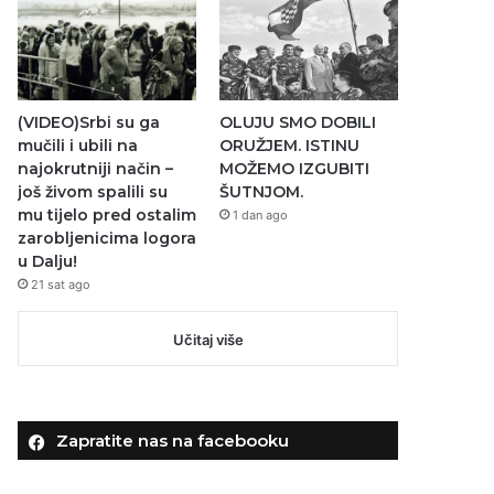
(VIDEO)Srbi su ga
OLUJU SMO DOBILI
mučili i ubili na
ORUŽJEM. ISTINU
najokrutniji način –
MOŽEMO IZGUBITI
još živom spalili su
ŠUTNJOM.
mu tijelo pred ostalim
1 dan ago
zarobljenicima logora
u Dalju!
21 sat ago
Učitaj više
Zapratite nas na facebooku