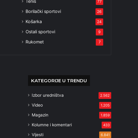
Tenis
77
Borilački sportovi
26
Košarka
24
Ostali sportovi
9
Rukomet
7
KATEGORIJE U TRENDU
Izbor uredništva
2.562
Video
1.205
Magazin
1.859
Kolumne i komentari
433
Vijesti
6.841