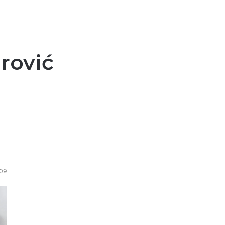
rović
09