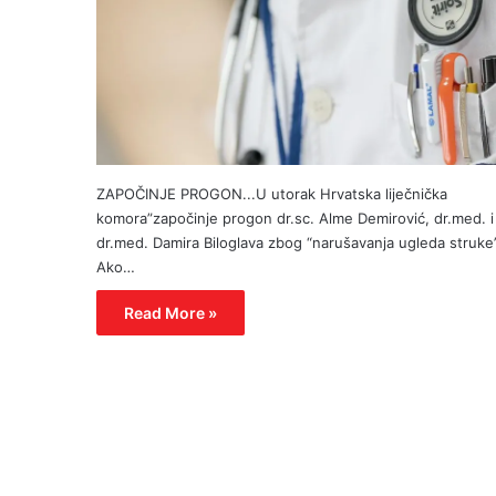
ZAPOČINJE PROGON...U utorak Hrvatska liječnička
komora”započinje progon dr.sc. Alme Demirović, dr.med. i
dr.med. Damira Biloglava zbog “narušavanja ugleda struke”
Ako…
Read More »