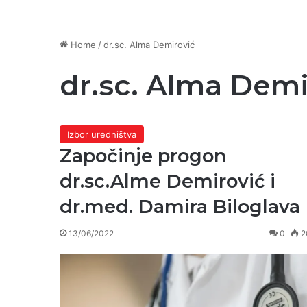
Home
/
dr.sc. Alma Demirović
dr.sc. Alma Demi
Izbor uredništva
Započinje progon
dr.sc.Alme Demirović i
dr.med. Damira Biloglava
13/06/2022
0
2