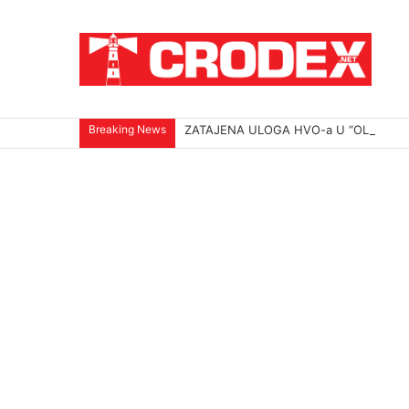
Breaking News
ZATAJENA ULOGA HVO-a U “OLUJI”