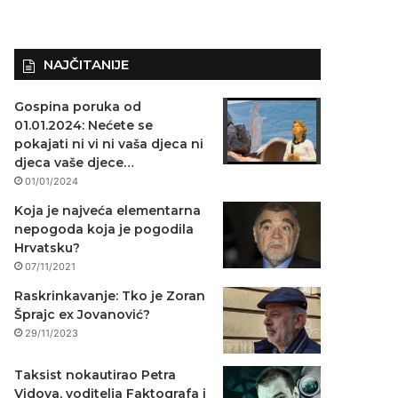
NAJČITANIJE
Gospina poruka od
01.01.2024: Nećete se
pokajati ni vi ni vaša djeca ni
djeca vaše djece…
01/01/2024
Koja je najveća elementarna
nepogoda koja je pogodila
Hrvatsku?
07/11/2021
Raskrinkavanje: Tko je Zoran
Šprajc ex Jovanović?
29/11/2023
Taksist nokautirao Petra
Vidova, voditelja Faktografa i