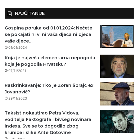
NAJČITANIJE
Gospina poruka od 01.01.2024: Nećete
se pokajati ni vi ni vaša djeca ni djeca
vaše djece…
01/01/2024
Koja je najveća elementarna nepogoda
koja je pogodila Hrvatsku?
07/11/2021
Raskrinkavanje: Tko je Zoran Šprajc ex
Jovanović?
29/11/2023
Taksist nokautirao Petra Vidova,
voditelja Faktografa i bivšeg novinara
Indexa. Sve se to dogodilo zbog
krunice i slike Ante Gotovine