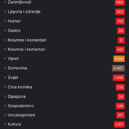
Zanimljivosti
980
Ljepota i zdravlje
263
Humor
154
Gastro
33
Kolumne i komentari
9
Kolumne i komentari
422
Vijesti
6.841
Domovina
4.987
Svijet
1.458
Crna kronika
218
Dijaspora
36
Gospodarstvo
348
Uncategorized
317
Kultura
1.417