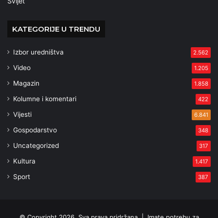
Svijet
KATEGORIJE U TRENDU
Izbor uredništva
2.562
Video
1.205
Magazin
1.858
Kolumne i komentari
422
Vijesti
6.841
Gospodarstvo
348
Uncategorized
317
Kultura
1.417
Sport
387
© Copyright 2026, Sva prava pridržana |
Imate potrebu za