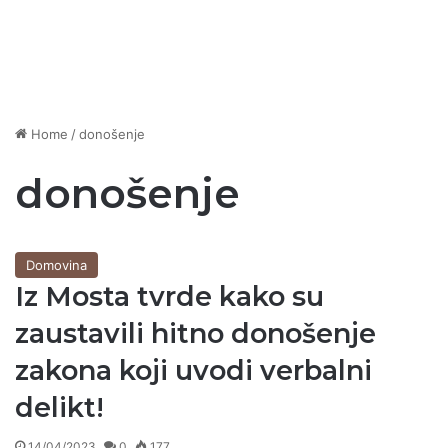
Home
/
donošenje
donošenje
Domovina
Iz Mosta tvrde kako su
zaustavili hitno donošenje
zakona koji uvodi verbalni
delikt!
14/04/2023
0
177