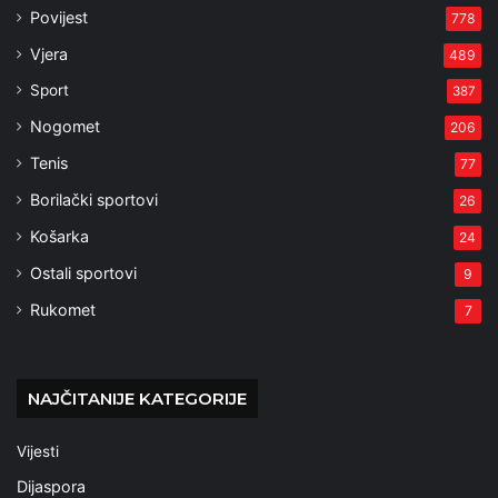
Povijest
778
Vjera
489
Sport
387
Nogomet
206
Tenis
77
Borilački sportovi
26
Košarka
24
Ostali sportovi
9
Rukomet
7
NAJČITANIJE KATEGORIJE
Vijesti
Dijaspora