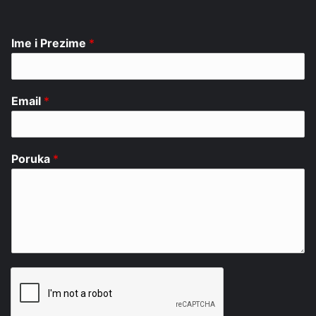
Ime i Prezime
*
Email
*
Poruka
*