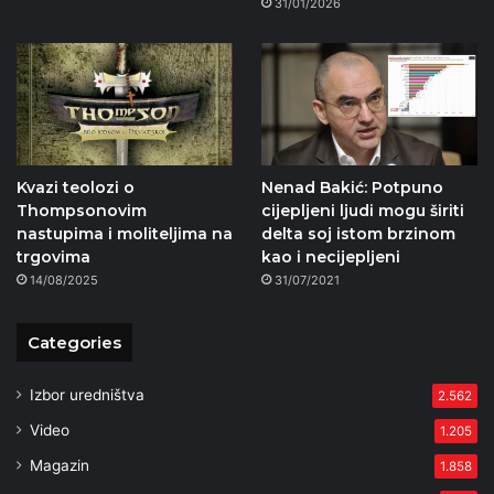
31/01/2026
Kvazi teolozi o
Nenad Bakić: Potpuno
Thompsonovim
cijepljeni ljudi mogu širiti
nastupima i moliteljima na
delta soj istom brzinom
trgovima
kao i necijepljeni
14/08/2025
31/07/2021
Categories
Izbor uredništva
2.562
Video
1.205
Magazin
1.858