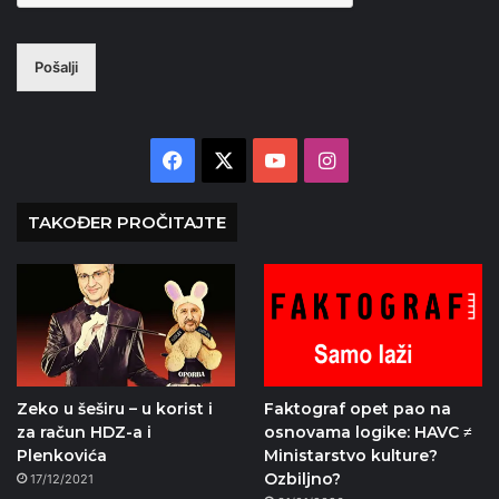
Pošalji
Facebook
X
YouTube
Instagram
TAKOĐER PROČITAJTE
Zeko u šeširu – u korist i
Faktograf opet pao na
za račun HDZ-a i
osnovama logike: HAVC ≠
Plenkovića
Ministarstvo kulture?
Ozbiljno?
17/12/2021