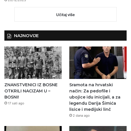
20/12/2023
Učitaj više
NAJNOVIJE
ZNANSTVENICI IZ BOSNE
Sramota na hrvatski
OTKRILI NACIZAM U –
način: Za pedofile i
BOSNI!
ubojice idu inicijali, a za
legendu Darija Šimića
17 sati ago
lisice i medijski linč
2 dana ago