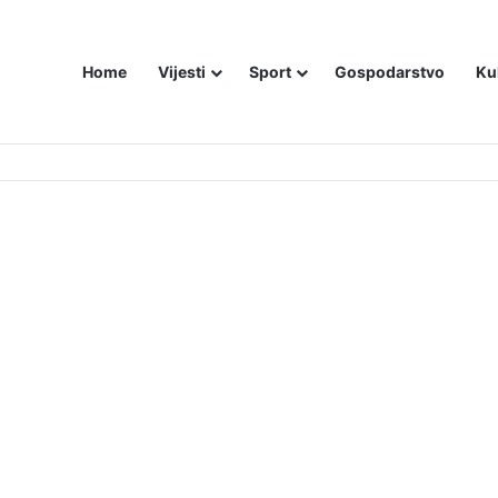
Home
Vijesti
Sport
Gospodarstvo
Ku
bojice idu inicijali, a za legendu Darija Šimića lisice i medijski linč