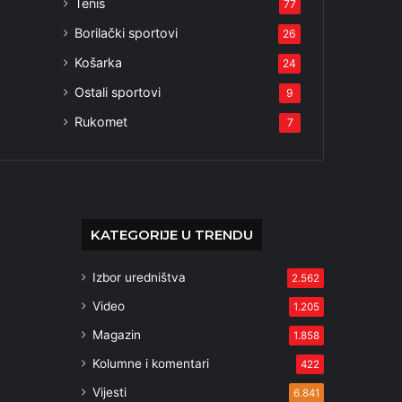
Tenis
77
Borilački sportovi
26
Košarka
24
Ostali sportovi
9
Rukomet
7
KATEGORIJE U TRENDU
Izbor uredništva
2.562
Video
1.205
Magazin
1.858
Kolumne i komentari
422
Vijesti
6.841