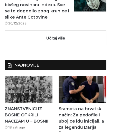
bivšeg novinara Indexa. Sve
se to dogodilo zbog krunice i
slike Ante Gotovine
20/12/2023
Učitaj više
NAJNOVIJE
ZNANSTVENICI IZ
Sramota na hrvatski
BOSNE OTKRILI
način: Za pedofile i
NACIZAM U – BOSNI!
ubojice idu inicijali, a
za legendu Darija
18 sati ago