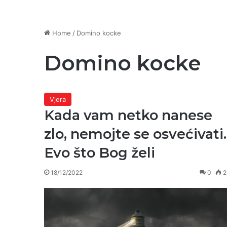
Home
/
Domino kocke
Domino kocke
Vjera
Kada vam netko nanese
zlo, nemojte se osvećivati.
Evo što Bog želi
18/12/2022
0
2