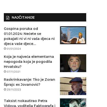
NAJČITANIJE
Gospina poruka od
01.01.2024: Nećete se
pokajati ni vi ni vaša djeca ni
djeca vaše djece…
01/01/2024
Koja je najveća elementarna
nepogoda koja je pogodila
Hrvatsku?
07/11/2021
Raskrinkavanje: Tko je Zoran
Šprajc ex Jovanović?
29/11/2023
Taksist nokautirao Petra
Vidova, voditelja Faktografa i