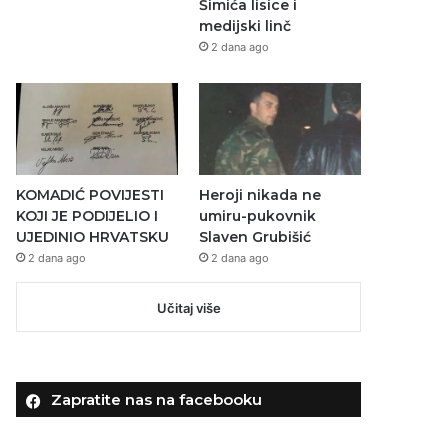
Šimića lisice i
medijski linč
2 dana ago
KOMADIĆ POVIJESTI
Heroji nikada ne
KOJI JE PODIJELIO I
umiru-pukovnik
UJEDINIO HRVATSKU
Slaven Grubišić
2 dana ago
2 dana ago
Učitaj više
Zapratite nas na facebooku