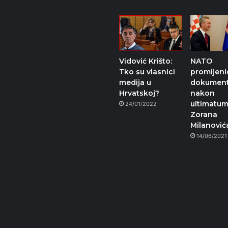
Vidović Krišto:
NATO
Tko su vlasnici
promijeni
medija u
dokumen
Hrvatskoj?
nakon
ultimatu
24/01/2022
Zorana
Milanović
14/06/2021