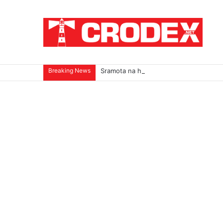
Breaking News
Sramota na hrvatski način: Za pedofile i u