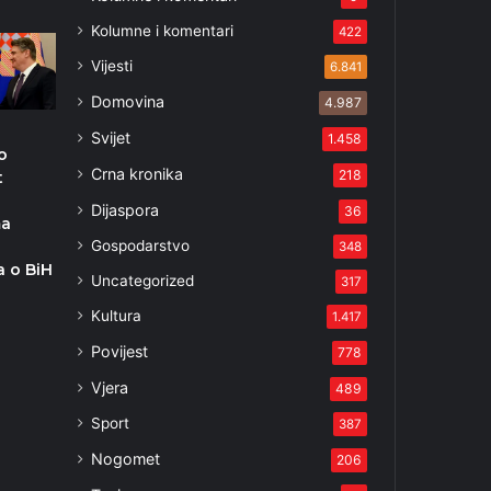
Kolumne i komentari
422
Vijesti
6.841
Domovina
4.987
Svijet
1.458
o
Crna kronika
218
t
Dijaspora
36
ma
Gospodarstvo
348
a o BiH
Uncategorized
317
Kultura
1.417
Povijest
778
Vjera
489
Sport
387
Nogomet
206