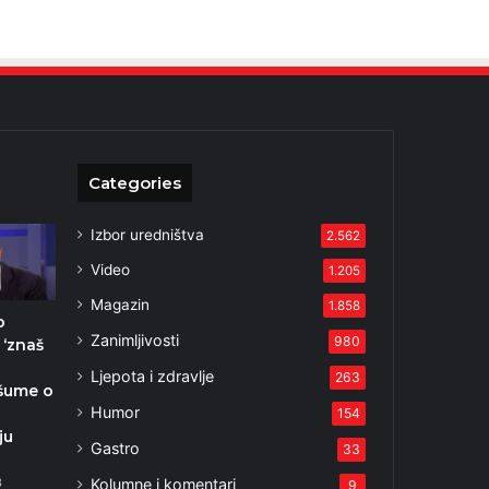
Categories
Izbor uredništva
2.562
Video
1.205
Magazin
1.858
o
Zanimljivosti
980
 ‘znaš
Ljepota i zdravlje
263
šume o
Humor
154
ju
Gastro
33
Kolumne i komentari
3
9