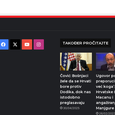
TAKOĐER PROČITAJTE
Facebook
X
YouTube
Instagram
Čović: Bošnjaci
Ugovor p
žele da se Hrvati
preporuci
bore protiv
već koga’:
Dodika, dok nas
Hrvatske 
istodobno
Macanu i
preglasavaju
angažiran
Manjgure
30/04/2025
26/02/202