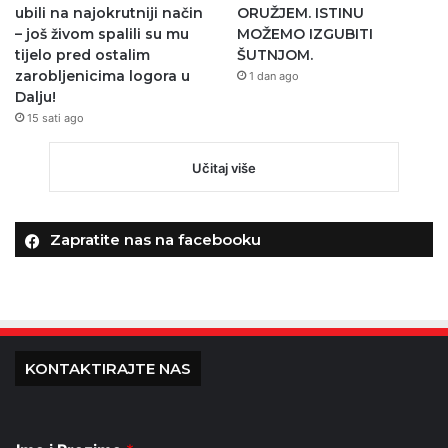
ubili na najokrutniji način
ORUŽJEM. ISTINU
– još živom spalili su mu
MOŽEMO IZGUBITI
tijelo pred ostalim
ŠUTNJOM.
zarobljenicima logora u
1 dan ago
Dalju!
15 sati ago
Učitaj više
Zapratite nas na facebooku
KONTAKTIRAJTE NAS