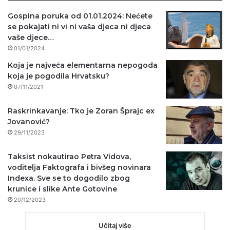
Gospina poruka od 01.01.2024: Nećete
se pokajati ni vi ni vaša djeca ni djeca
vaše djece…
01/01/2024
Koja je najveća elementarna nepogoda
koja je pogodila Hrvatsku?
07/11/2021
Raskrinkavanje: Tko je Zoran Šprajc ex
Jovanović?
29/11/2023
Taksist nokautirao Petra Vidova,
voditelja Faktografa i bivšeg novinara
Indexa. Sve se to dogodilo zbog
krunice i slike Ante Gotovine
20/12/2023
Učitaj više