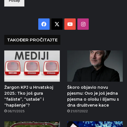
Pošalji
Facebook
X
YouTube
Instagram
TAKOĐER PROČITAJTE
Žargon KPJ u Hrvatskoj
Škoro objavio novu
2025.: Tko još gura
pjesmu: Ovo je još jedna
“fašiste”, “ustaše” i
pjesma o ološu i šljamu s
“hapšenje”?
dna društvene kace
06/11/2025
21/07/2022