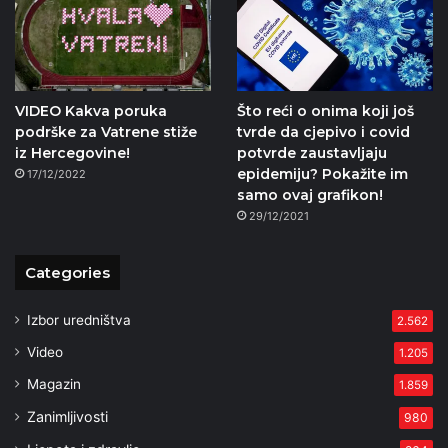
VIDEO Kakva poruka
Što reći o onima koji još
podrške za Vatrene stiže
tvrde da cjepivo i covid
iz Hercegovine!
potvrde zaustavljaju
epidemiju? Pokažite im
17/12/2022
samo ovaj grafikon!
29/12/2021
Categories
Izbor uredništva
2.562
Video
1.205
Magazin
1.859
Zanimljivosti
980