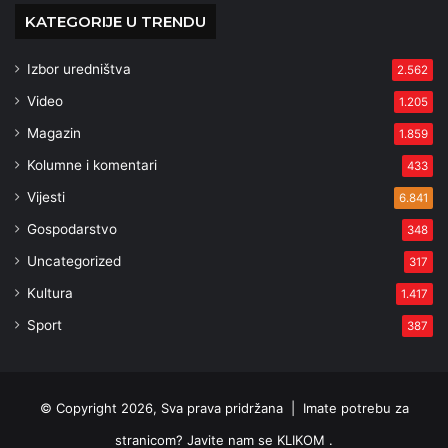
KATEGORIJE U TRENDU
Izbor uredništva
2.562
Video
1.205
Magazin
1.859
Kolumne i komentari
433
Vijesti
6.841
Gospodarstvo
348
Uncategorized
317
Kultura
1.417
Sport
387
© Copyright 2026, Sva prava pridržana |
Imate potrebu za
stranicom? Javite nam se KLIKOM .