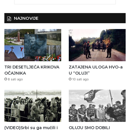
NAJNOVIJE
TRI DESETLJEĆA KRIKOVA
ZATAJENA ULOGA HVO-a
OČAJNIKA
U “OLUJI”
8 sati ago
10 sati ago
(VIDEO)Srbi su ga mučili i
OLUJU SMO DOBILI