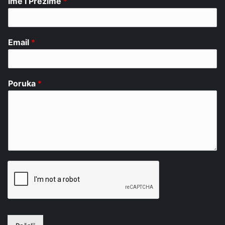
Ime i Prezime
*
Email
*
Poruka
*