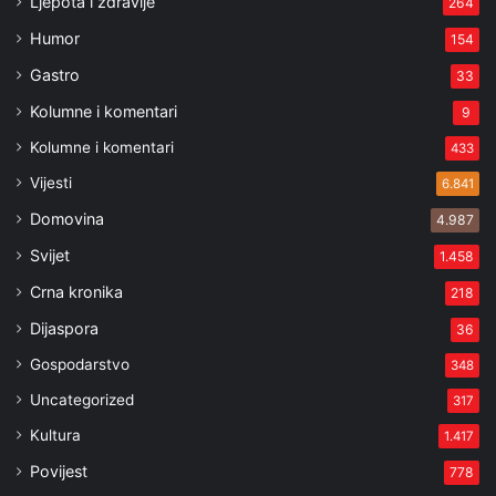
Ljepota i zdravlje
264
Humor
154
Gastro
33
Kolumne i komentari
9
Kolumne i komentari
433
Vijesti
6.841
Domovina
4.987
Svijet
1.458
Crna kronika
218
Dijaspora
36
Gospodarstvo
348
Uncategorized
317
Kultura
1.417
Povijest
778