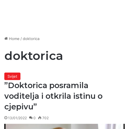
Home
/
doktorica
doktorica
Svijet
”Doktorica posramila
voditelja i otkrila istinu o
cjepivu”
13/01/2022
0
702