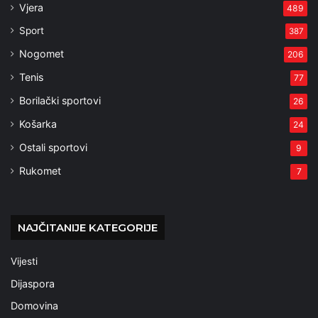
Vjera
489
Sport
387
Nogomet
206
Tenis
77
Borilački sportovi
26
Košarka
24
Ostali sportovi
9
Rukomet
7
NAJČITANIJE KATEGORIJE
Vijesti
Dijaspora
Domovina