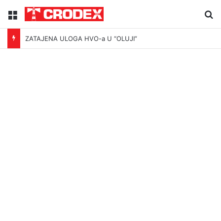
Menu
Tr
ZATAJENA ULOGA HVO-a U “OLUJI”