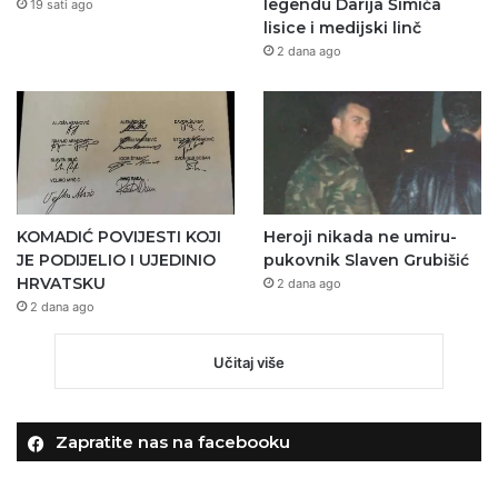
legendu Darija Šimića
19 sati ago
lisice i medijski linč
2 dana ago
KOMADIĆ POVIJESTI KOJI
Heroji nikada ne umiru-
JE PODIJELIO I UJEDINIO
pukovnik Slaven Grubišić
HRVATSKU
2 dana ago
2 dana ago
Učitaj više
Zapratite nas na facebooku