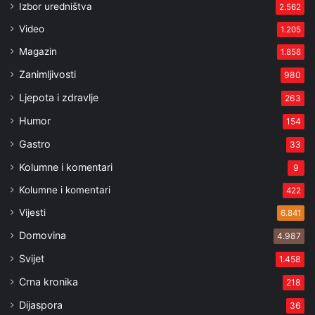
Izbor uredništva
2.562
Video
1.205
Magazin
1.858
Zanimljivosti
980
Ljepota i zdravlje
263
Humor
154
Gastro
33
Kolumne i komentari
9
Kolumne i komentari
422
Vijesti
6.841
Domovina
4.987
Svijet
1.458
Crna kronika
218
Dijaspora
36