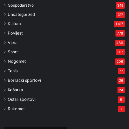
Gospodarstvo
348
Uncategorized
317
Kultura
1.417
Povijest
778
Vjera
489
Sport
387
Nogomet
206
Tenis
77
Borilački sportovi
26
Košarka
24
Ostali sportovi
9
Rukomet
7