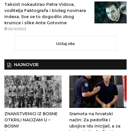
Taksist nokautirao Petra Vidova,
voditelja Faktografa i bivšeg novinara
Indexa. Sve se to dogodilo zbog
krunice i slike Ante Gotovine
20/12/2023
Učitaj više
NAJNOVIJE
ZNANSTVENICI IZ BOSNE
Sramota na hrvatski
OTKRILI NACIZAM U –
način: Za pedofile i
BOSNI!
ubojice idu inicijali, a za