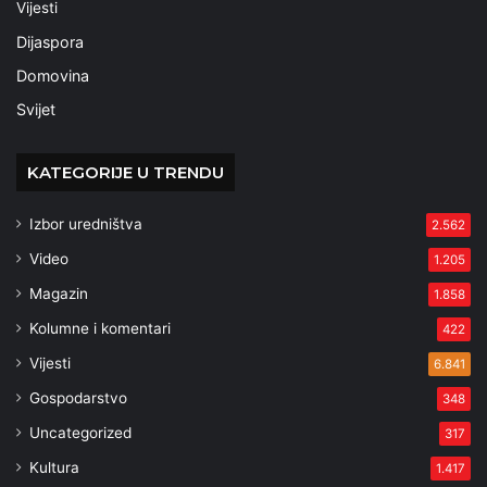
Vijesti
Dijaspora
Domovina
Svijet
KATEGORIJE U TRENDU
Izbor uredništva
2.562
Video
1.205
Magazin
1.858
Kolumne i komentari
422
Vijesti
6.841
Gospodarstvo
348
Uncategorized
317
Kultura
1.417